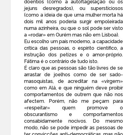
doentios (como a autoflagelação ou os
jejuns desregrados), ou supersticiosos
(como a ideia de que uma mulher morta há
dois mil anos poderia surgir empoleirada
numa azinheira, ou que o sol pode ser visto
a «rodar» em Ourém mas não em Lisboa).
Eu escolho um país moderno, a capacidade
crítica das pessoas, o espírito científico, a
instrução dos petizes e o amor-próprio.
Fátima é o contrário de tudo isto.
É claro que as pessoas são tão livres de se
arrastar de joelhos como de ser sado-
masoquistas, de acreditar na «virgem»
como em Alá, e que ninguém deve proibir
comportamentos de outrem que não nos
afectem. Porém, não me peçam para
«respeitar» quem promove o
obscurantismo e comportamentos
consabidamente nocivos. Do mesmo
modo, não se pode impedir as pessoas de
ter convicções anti-democráticas, mas não