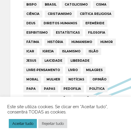
BISPO
BRASIL
CATOLICISMO
CISMA
CIÊNCIA
CRISTIANISMO
CRÍTICA RELIGIOSA
DEUS
DIREITOS HUMANOS
EFEMÉRIDE
ESPIRITISMO
ESTATÍSTICAS
FILOSOFIA
FÁTIMA
HISTÓRIA
HUMANISMO
HUMOR
ICAR
IGREJA
ISLAMISMO
ISLÃO
JESUS
LAICIDADE
LIBERDADE
LIVRE-PENSAMENTO
LIVRO
MILAGRES
MORAL
MULHER
NOTÍCIAS
OPINIÃO
PAPA
PAPAS
PEDOFILIA
POLÍTICA
PORTUGAL
RELIGIÃO
RELIGIÕES
RTP
Este site utiliza cookies. Se clicar em “Aceitar tudo”,
TRUMP
VATICANO
consentirá TODAS as cookies.
Aceitar tudo
Rejeitar tudo