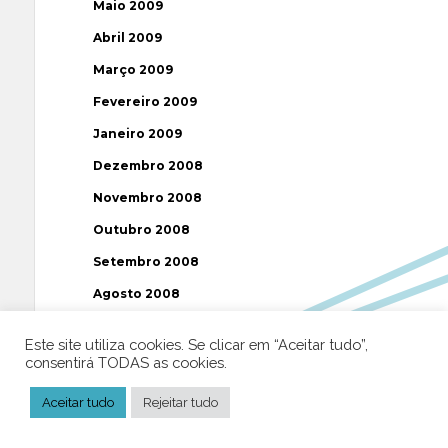
Maio 2009
Abril 2009
Março 2009
Fevereiro 2009
Janeiro 2009
Dezembro 2008
Novembro 2008
Outubro 2008
Setembro 2008
Agosto 2008
Julho 2008
Este site utiliza cookies. Se clicar em “Aceitar tudo”,
Junho 2008
consentirá TODAS as cookies.
Maio 2008
Aceitar tudo
Rejeitar tudo
Abril 2008