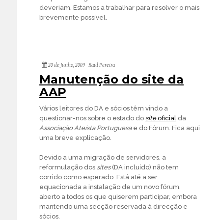
deveriam. Estamos a trabalhar para resolver o mais
brevemente possível.
20 de Junho, 2009
Raul Pereira
Manutenção do site da
AAP
Vários leitores do DA e sócios têm vindo a
questionar-nos sobre o estado do
site
oficial
da
Associação Ateísta Portuguesa
e do Fórum. Fica aqui
uma breve explicação.
Devido a uma migração de servidores, a
reformulação dos
sites
(DA incluído) não tem
corrido como esperado. Está até a ser
equacionada a instalação de um novo fórum,
aberto a todos os que quiserem participar, embora
mantendo uma secção reservada à direcção e
sócios.