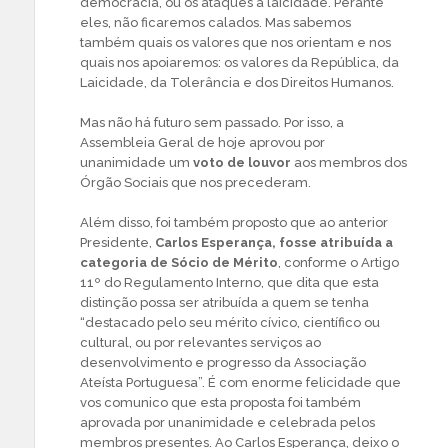
democracia, ou os ataques à laicidade. Perante
eles, não ficaremos calados. Mas sabemos
também quais os valores que nos orientam e nos
quais nos apoiaremos: os valores da República, da
Laicidade, da Tolerância e dos Direitos Humanos.
Mas não há futuro sem passado. Por isso, a
Assembleia Geral de hoje aprovou por
unanimidade um
voto de louvor
aos membros dos
Órgão Sociais que nos precederam.
Além disso, foi também proposto que ao anterior
Presidente,
Carlos Esperança, fosse atribuída a
categoria de Sócio de Mérito
, conforme o Artigo
11º do Regulamento Interno, que dita que esta
distinção possa ser atribuída a quem se tenha
“destacado pelo seu mérito cívico, científico ou
cultural, ou por relevantes serviços ao
desenvolvimento e progresso da Associação
Ateísta Portuguesa”. É com enorme felicidade que
vos comunico que esta proposta foi também
aprovada por unanimidade e celebrada pelos
membros presentes. Ao Carlos Esperança, deixo o