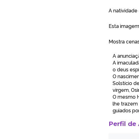
A natividade
Esta imagem 
Mostra cenas
A anunciaçã
A imaculad
o deus espí
O nascimen
Solstício d
virgem, Osir
O mesmo Hór
lhe trazem 
guiados por
Perfil de