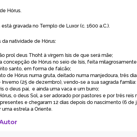
 de Hórus.
está gravada no Templo de Luxor (c. 1600 a.C.).
 da natividade de Hórus:
o prol deus Thoht à virgem Isis de que será mãe;
a concepção de Hórus no seio de Isis, feita milagrosamente
rito santo, em forma de falcão;
to de Hórus numa gruta, deitado numa manjedoura, três dia
e Inverno (25 de dezembro), vendo-se a sua sagrada família: 
is o deus pai,
e ainda uma vaca e um burro;
us, o deus Sol, a ser adorado por pastores e por três rei
presentes e chegaram 12 dias depois do nascimento (6 de ja
 uma estrela a Oriente.
 Autor