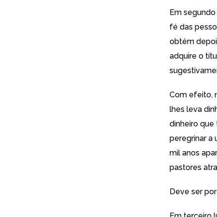
Em segundo l
fé das pesso
obtém depois
adquire o tít
sugestivament
Com efeito, n
lhes leva din
dinheiro que
peregrinar a
mil anos apa
pastores atr
Deve ser por
Em terceiro 