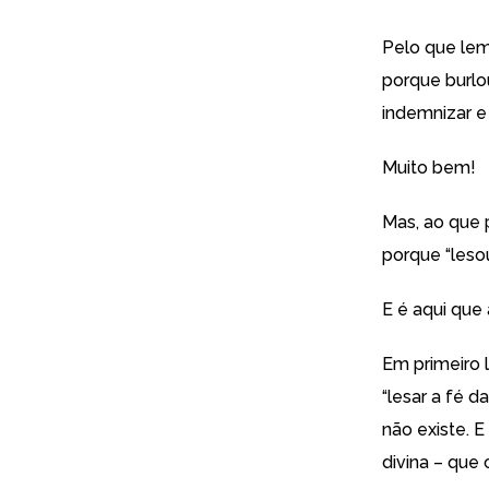
Pelo que lemo
porque burlo
indemnizar e
Muito bem!
Mas, ao que 
porque “leso
E é aqui que 
Em primeiro l
“lesar a fé 
não existe. 
divina – que c