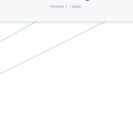
Website
|
+ posts