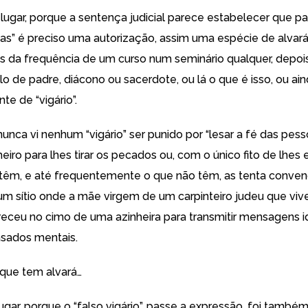
ugar, porque a sentença judicial parece estabelecer que par
as” é preciso uma autorização, assim uma espécie de alvará
 da frequência de um curso num seminário qualquer, depois
ulo de padre, diácono ou sacerdote, ou lá o que é isso, ou ai
e de “vigário”.
unca vi nenhum “vigário” ser punido por “lesar a fé das pes
heiro para lhes tirar os pecados ou, com o único fito de lhes 
 têm, e até frequentemente o que não têm, as tenta conven
 um sítio onde a mãe virgem de um carpinteiro judeu que viv
receu no cimo de uma azinheira para transmitir mensagens id
asados mentais.
que tem alvará…
lugar, porque o “falso vigário”, passe a expressão, foi tamb