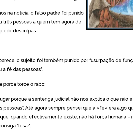
s na notícia, o falso padre foi punido
u três pessoas a quem tem agora de
 pedir desculpas.
parece, o sujeito foi também punido por “usurpação de fun
u a fé das pessoas”.
a porca torce o rabo:
ugar porque a sentença judicial não nos explica o que raio é
das pessoas”. Até agora sempre pensei que a «fé» era algo q
E que, quando efectivamente existe, não há força humana –
onsiga “lesar”.