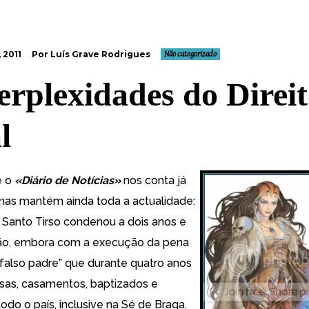
 2011
Por Luís Grave Rodrigues
Não categorizado
erplexidades do Direi
l
e o
«
Diário de Notícias
»
nos conta já
mas mantém ainda toda a actualidade:
e Santo Tirso condenou a dois anos e
são, embora com a execução da pena
“falso padre” que durante quatro anos
sas, casamentos, baptizados e
odo o país, inclusive na Sé de Braga.