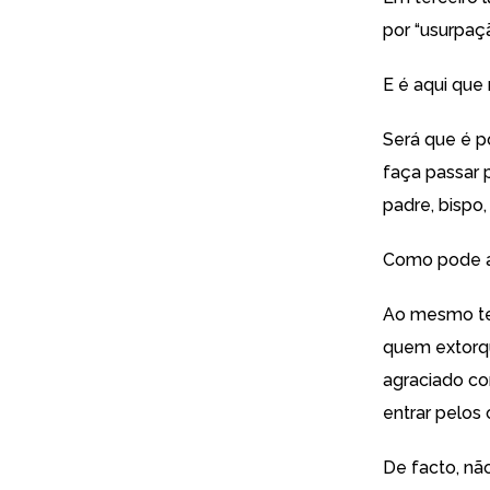
por “usurpaç
E é aqui que 
Será que é p
faça passar p
padre, bispo
Como pode al
Ao mesmo tem
quem extorqu
agraciado co
entrar pelos
De facto, nã