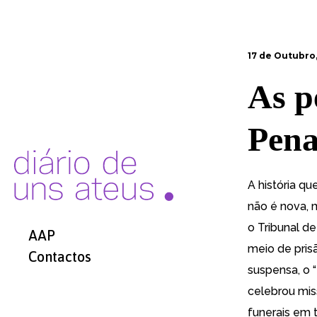
17 de Outubro,
As p
Pena
A história qu
não é nova, 
o Tribunal d
AAP
meio de pri
Contactos
suspensa, o 
celebrou mis
funerais em t