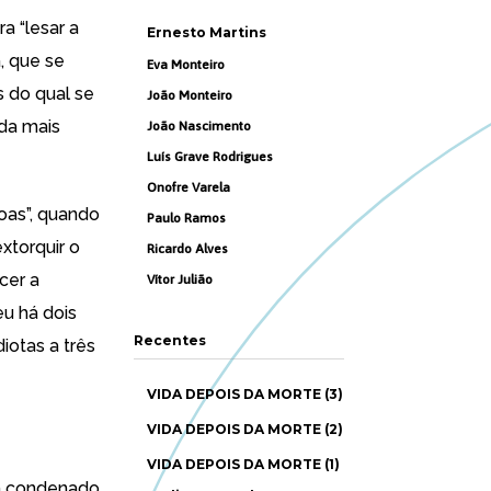
a “lesar a
Ernesto Martins
, que se
Eva Monteiro
 do qual se
João Monteiro
nda mais
João Nascimento
Luís Grave Rodrigues
Onofre Varela
soas”, quando
Paulo Ramos
extorquir o
Ricardo Alves
cer a
Vítor Julião
eu há dois
Recentes
iotas a três
VIDA DEPOIS DA MORTE (3)
VIDA DEPOIS DA MORTE (2)
VIDA DEPOIS DA MORTE (1)
ém condenado