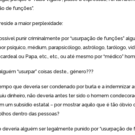
ão de funções”.
reside a maior perplexidade:
ossível punir criminalmente por “usurpação de funções” al
or psíquico, médium, parapsicólogo, astrólogo, tarólogo, vid
, cardeal ou Papa, etc., etc., ou até mesmo por “médico” h
guém “usurpar” coisas deste… género???
po que deveria ser condenado por burla e a indemnizar a
iu dinheiro, não deveria antes ter sido o homem condecora
m um subsídio estatal – por mostrar aquilo que é tão óbvio 
 olhos dentro das pessoas?
o deveria alguém ser legalmente punido por “usurpação de 