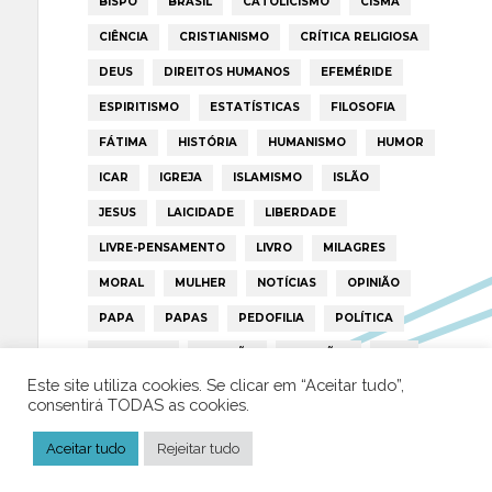
BISPO
BRASIL
CATOLICISMO
CISMA
CIÊNCIA
CRISTIANISMO
CRÍTICA RELIGIOSA
DEUS
DIREITOS HUMANOS
EFEMÉRIDE
ESPIRITISMO
ESTATÍSTICAS
FILOSOFIA
FÁTIMA
HISTÓRIA
HUMANISMO
HUMOR
ICAR
IGREJA
ISLAMISMO
ISLÃO
JESUS
LAICIDADE
LIBERDADE
LIVRE-PENSAMENTO
LIVRO
MILAGRES
MORAL
MULHER
NOTÍCIAS
OPINIÃO
PAPA
PAPAS
PEDOFILIA
POLÍTICA
PORTUGAL
RELIGIÃO
RELIGIÕES
RTP
Este site utiliza cookies. Se clicar em “Aceitar tudo”,
TRUMP
VATICANO
consentirá TODAS as cookies.
Aceitar tudo
Rejeitar tudo