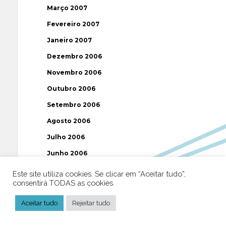
Março 2007
Fevereiro 2007
Janeiro 2007
Dezembro 2006
Novembro 2006
Outubro 2006
Setembro 2006
Agosto 2006
Julho 2006
Junho 2006
Maio 2006
Este site utiliza cookies. Se clicar em “Aceitar tudo”,
consentirá TODAS as cookies.
Abril 2006
Março 2006
Aceitar tudo
Rejeitar tudo
Fevereiro 2006