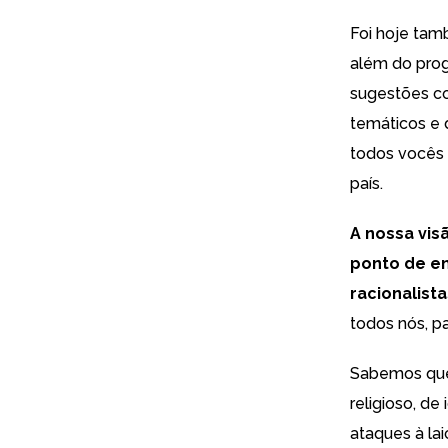
Foi hoje tam
além do prog
sugestões co
temáticos e 
todos vocês 
país.
A nossa vis
ponto de en
racionalist
todos nós, p
Sabemos que 
religioso, d
ataques à la