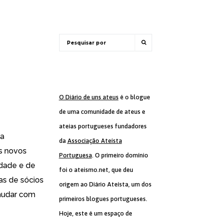
O Diário de uns ateus
é o blogue
de uma comunidade de ateus e
ateias portugueses fundadores
ta
da
Associação Ateísta
os novos
Portuguesa
. O primeiro domínio
idade e de
foi o ateismo.net, que deu
as de sócios
origem ao Diário Ateísta, um dos
audar com
primeiros blogues portugueses.
Hoje, este é um espaço de