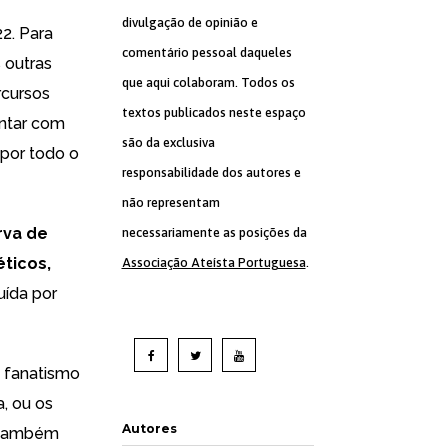
divulgação de opinião e
2. Para
comentário pessoal daqueles
 outras
que aqui colaboram. Todos os
rcursos
textos publicados neste espaço
ontar com
são da exclusiva
 por todo o
responsabilidade dos autores e
não representam
rva de
necessariamente as posições da
éticos,
Associação Ateísta Portuguesa
.
ída por
 fanatismo
, ou os
Autores
s também