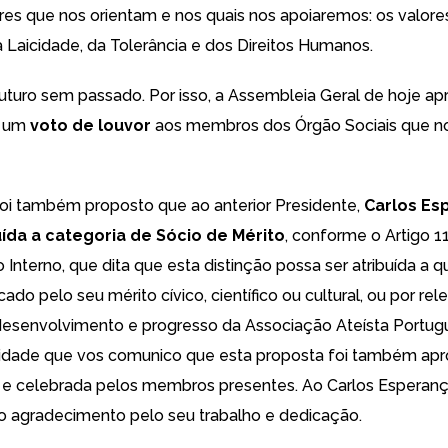
ores que nos orientam e nos quais nos apoiaremos: os valore
a Laicidade, da Tolerância e dos Direitos Humanos.
uturo sem passado. Por isso, a Assembleia Geral de hoje ap
e um
voto de louvor
aos membros dos Órgão Sociais que n
foi também proposto que ao anterior Presidente,
Carlos Es
uída a categoria de Sócio de Mérito
, conforme o Artigo 1
Interno, que dita que esta distinção possa ser atribuída a 
ado pelo seu mérito cívico, científico ou cultural, ou por re
desenvolvimento e progresso da Associação Ateísta Portug
idade que vos comunico que esta proposta foi também apr
e celebrada pelos membros presentes. Ao Carlos Esperança
o agradecimento pelo seu trabalho e dedicação.