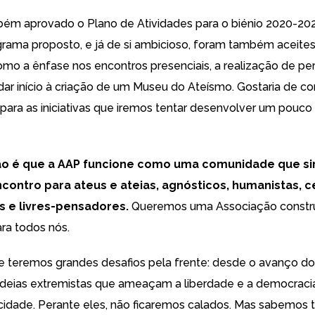
bém aprovado o Plano de Atividades para o biénio 2020-202
rama proposto, e já de si ambicioso, foram também aceites
mo a ênfase nos encontros presenciais, a realização de pe
dar início à criação de um Museu do Ateísmo. Gostaria de c
para as iniciativas que iremos tentar desenvolver um pouco
ão é que a AAP funcione como uma comunidade que si
contro para ateus e ateias, agnósticos, humanistas, c
as e livres-pensadores.
Queremos uma Associação constru
ara todos nós.
teremos grandes desafios pela frente: desde o avanço do
e ideias extremistas que ameaçam a liberdade e a democracia
icidade. Perante eles, não ficaremos calados. Mas sabemo