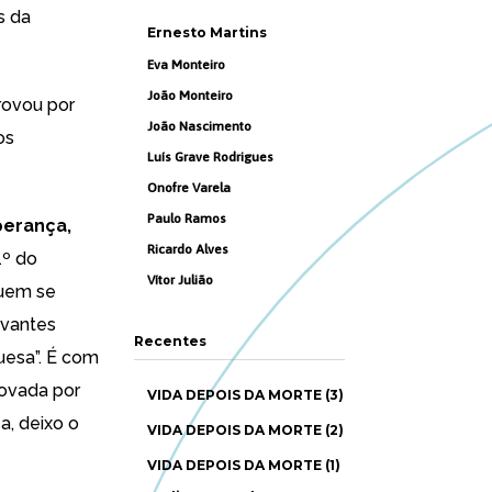
s da
Ernesto Martins
Eva Monteiro
João Monteiro
rovou por
João Nascimento
os
Luís Grave Rodrigues
Onofre Varela
Paulo Ramos
perança,
Ricardo Alves
1º do
Vítor Julião
quem se
levantes
Recentes
uesa”. É com
ovada por
VIDA DEPOIS DA MORTE (3)
, deixo o
VIDA DEPOIS DA MORTE (2)
VIDA DEPOIS DA MORTE (1)