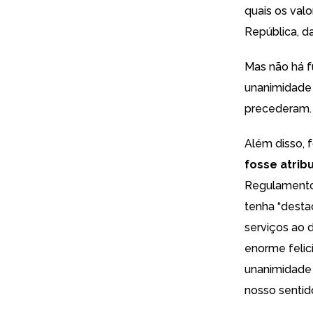
quais os val
República, d
Mas não há f
unanimidad
precederam.
Além disso, 
fosse atrib
Regulamento 
tenha “destac
serviços ao 
enorme felic
unanimidade 
nosso sentid