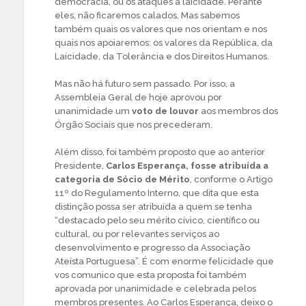
democracia, ou os ataques à laicidade. Perante
eles, não ficaremos calados. Mas sabemos
também quais os valores que nos orientam e nos
quais nos apoiaremos: os valores da República, da
Laicidade, da Tolerância e dos Direitos Humanos.
Mas não há futuro sem passado. Por isso, a
Assembleia Geral de hoje aprovou por
unanimidade um
voto de louvor
aos membros dos
Órgão Sociais que nos precederam.
Além disso, foi também proposto que ao anterior
Presidente,
Carlos Esperança, fosse atribuída a
categoria de Sócio de Mérito
, conforme o Artigo
11º do Regulamento Interno, que dita que esta
distinção possa ser atribuída a quem se tenha
“destacado pelo seu mérito cívico, científico ou
cultural, ou por relevantes serviços ao
desenvolvimento e progresso da Associação
Ateísta Portuguesa”. É com enorme felicidade que
vos comunico que esta proposta foi também
aprovada por unanimidade e celebrada pelos
membros presentes. Ao Carlos Esperança, deixo o