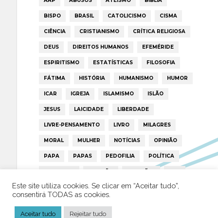
AAP
ABUSOS
ATEÍSMO
BIBLIA
BISPO
BRASIL
CATOLICISMO
CISMA
CIÊNCIA
CRISTIANISMO
CRÍTICA RELIGIOSA
DEUS
DIREITOS HUMANOS
EFEMÉRIDE
ESPIRITISMO
ESTATÍSTICAS
FILOSOFIA
FÁTIMA
HISTÓRIA
HUMANISMO
HUMOR
ICAR
IGREJA
ISLAMISMO
ISLÃO
JESUS
LAICIDADE
LIBERDADE
LIVRE-PENSAMENTO
LIVRO
MILAGRES
MORAL
MULHER
NOTÍCIAS
OPINIÃO
PAPA
PAPAS
PEDOFILIA
POLÍTICA
PORTUGAL
RELIGIÃO
RELIGIÕES
RTP
Este site utiliza cookies. Se clicar em “Aceitar tudo”,
TRUMP
VATICANO
consentirá TODAS as cookies.
Aceitar tudo
Rejeitar tudo