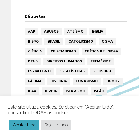
Etiquetas
AAP
ABUSOS
ATEÍSMO
BIBLIA
BISPO
BRASIL
CATOLICISMO
CISMA
CIÊNCIA
CRISTIANISMO
CRÍTICA RELIGIOSA
DEUS
DIREITOS HUMANOS
EFEMÉRIDE
ESPIRITISMO
ESTATÍSTICAS
FILOSOFIA
FÁTIMA
HISTÓRIA
HUMANISMO
HUMOR
ICAR
IGREJA
ISLAMISMO
ISLÃO
JESUS
LAICIDADE
LIBERDADE
Este site utiliza cookies. Se clicar em “Aceitar tudo”,
LIVRE-PENSAMENTO
LIVRO
MILAGRES
consentirá TODAS as cookies.
MORAL
MULHER
NOTÍCIAS
OPINIÃO
Aceitar tudo
Rejeitar tudo
PAPA
PAPAS
PEDOFILIA
POLÍTICA