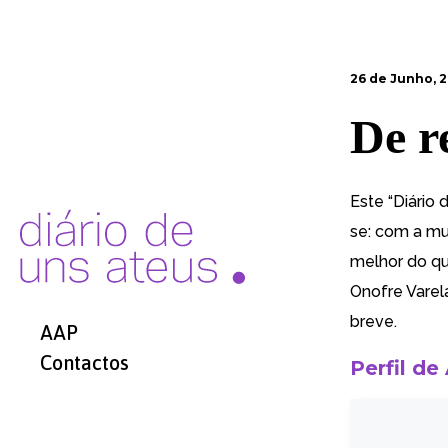
26 de Junho, 2
De r
Este “Diário 
se: com a mu
melhor do qu
Onofre Varel
breve.
AAP
Contactos
Perfil de