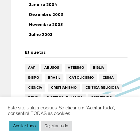
Janeiro 2004
Dezembro 2003
Novembro 2003
Julho 2003
Etiquetas
AAP
ABUSOS
ATEÍSMO
BIBLIA
BISPO
BRASIL
CATOLICISMO
CISMA
CIÊNCIA
CRISTIANISMO
CRÍTICA RELIGIOSA
DEUS
DIREITOS HUMANOS
EFEMÉRIDE
Este site utiliza cookies. Se clicar em “Aceitar tudo”,
ESPIRITISMO
ESTATÍSTICAS
FILOSOFIA
consentirá TODAS as cookies.
FÁTIMA
HISTÓRIA
HUMANISMO
HUMOR
Aceitar tudo
Rejeitar tudo
ICAR
IGREJA
ISLAMISMO
ISLÃO
JESUS
LAICIDADE
LIBERDADE