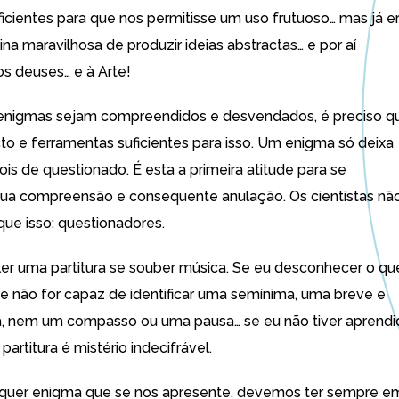
ficientes para que nos permitisse um uso frutuoso… mas já e
na maravilhosa de produzir ideias abstractas… e por aí
s deuses… e à Arte!
 enigmas sejam compreendidos e desvendados, é preciso q
cto e ferramentas suficientes para isso. Um enigma só deixa
is de questionado. É esta a primeira atitude para se
sua compreensão e consequente anulação. Os cientistas nã
que isso: questionadores.
ler uma partitura se souber música. Se eu desconhecer o qu
e não for capaz de identificar uma semínima, uma breve e
, nem um compasso ou uma pausa… se eu não tiver aprendi
partitura é mistério indecifrável.
lquer enigma que se nos apresente, devemos ter sempre e