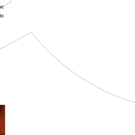
s;
do