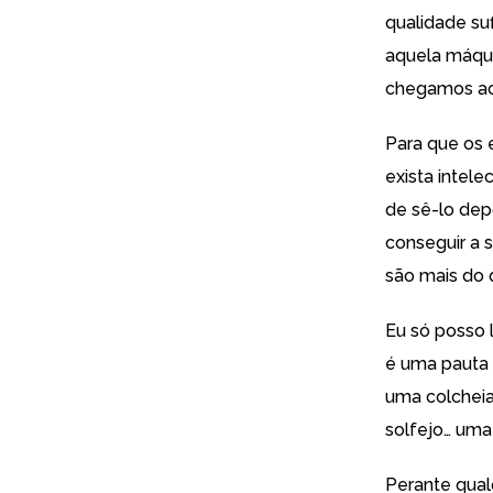
qualidade su
aquela máqui
chegamos ao
Para que os
exista intele
de sê-lo depo
conseguir a 
são mais do 
Eu só posso 
é uma pauta 
uma colcheia
solfejo… uma 
Perante qua