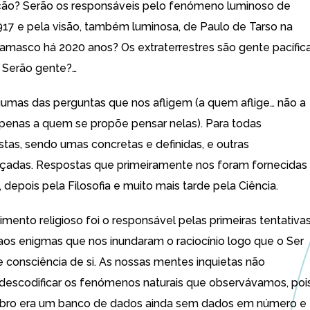
ção? Serão os responsáveis pelo fenómeno luminoso de
17 e pela visão, também luminosa, de Paulo de Tarso na
amasco há 2020 anos? Os extraterrestres são gente pacífica
? Serão gente?…
gumas das perguntas que nos afligem (a quem aflige… não a
penas a quem se propõe pensar nelas). Para todas
tas, sendo umas concretas e definidas, e outras
çadas. Respostas que primeiramente nos foram fornecidas
, depois pela Filosofia e muito mais tarde pela Ciência.
mento religioso foi o responsável pelas primeiras tentativa
aos enigmas que nos inundaram o raciocínio logo que o Ser
consciência de si. As nossas mentes inquietas não
escodificar os fenómenos naturais que observávamos, poi
ebro era um banco de dados ainda sem dados em número e