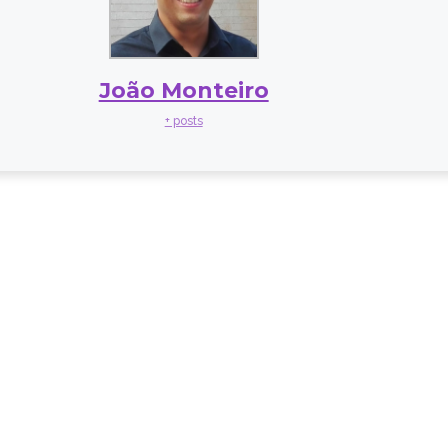
João Monteiro
+ posts