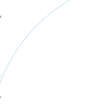
,
s
s