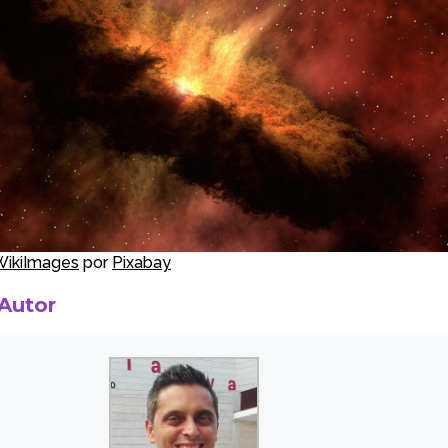
WikiImages
por
Pixabay
 Autor