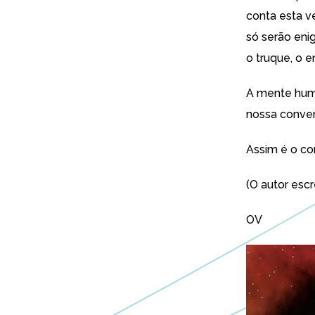
conta esta v
só serão en
o truque, o 
A mente huma
nossa conven
Assim é o co
(O autor esc
OV