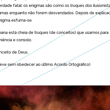
erdade fatal: os enigmas são como os truques dos ilusionista
igmas enquanto não forem desvendados. Depois de explica
enigma esfuma-se.
na está cheia de truques (de conceitos) que usamos para
iência e consolo.
nceito de Deus.
reve sem obedecer ao último Acordo Ortográfico)