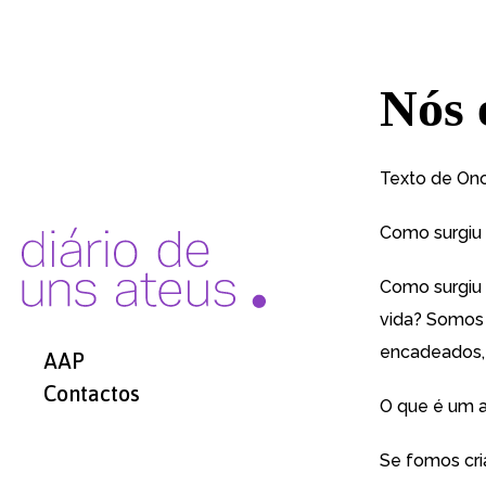
Nós 
Texto de Ono
Como surgiu 
Como surgiu 
vida? Somos 
encadeados,
AAP
Contactos
O que é um 
Se fomos cr