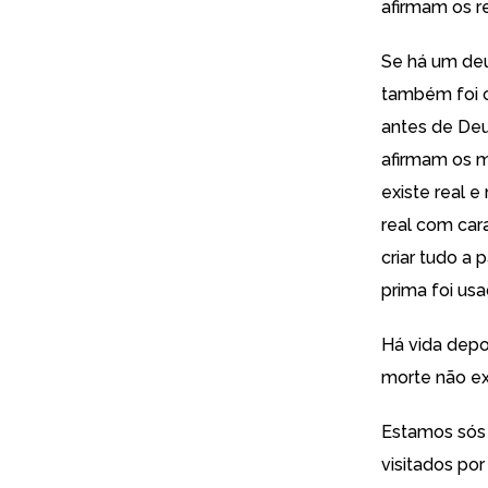
afirmam os r
Se há um deus
também foi c
antes de Deu
afirmam os m
existe real 
real com cara
criar tudo a 
prima foi us
Há vida depo
morte não e
Estamos sós
visitados po