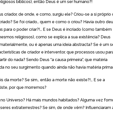
eligiosos bíblicos), então Deus é um ser humano?!
 criador, de onde, e como, surgiu ele? Criou-se a si próprio
riado? Se foi criado… quem e como o criou? Havia outro de
s para o poder criar?!… E se Deus é incriado (como também
esmos religiosos), como se explica a sua existência? Deus
e materialmente, ou é apenas uma ideia abstracta? Se é um s
cterísticas de criador e interventor, que processos usou par
partir do nada? Sendo Deus “a causa primeira”, que matéria
ada no seu surgimento quando ainda não havia matéria prim
is da morte? Se sim… então a morte não existe?!… E se a
xiste, por que morremos?
 no Universo? Há mais mundos habitados? Alguma vez fom
r seres extraterrestres? Se sim, de onde vêm? Influenciaram 