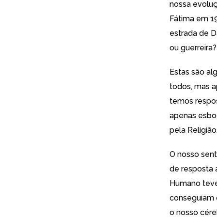
nossa evolu
Fátima em 19
estrada de D
ou guerreira
Estas são al
todos, mas a
temos respos
apenas esbo
pela Religião
O nosso senti
de resposta 
Humano teve 
conseguiam d
o nosso cér