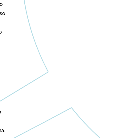
ão
oso
o
a
ma.