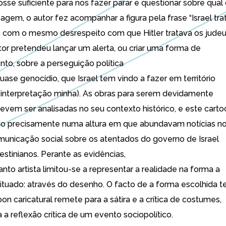
osse suficiente para nos fazer parar e questionar sobre qual
gem, o autor fez acompanhar a figura pela frase “Israel tra
s com o mesmo desrespeito com que Hitler tratava os judeus
tor pretendeu lançar um alerta, ou criar uma forma de
to, sobre a perseguição política
quase genocídio, que Israel tem vindo a fazer em território
 (interpretação minha). As obras para serem devidamente
evem ser analisadas no seu contexto histórico, e este carto
do precisamente numa altura em que abundavam notícias n
unicação social sobre os atentados do governo de Israel
estinianos. Perante as evidências,
nto artista limitou-se a representar a realidade na forma a
ituado: através do desenho. O facto de a forma escolhida t
on caricatural remete para a sátira e a crítica de costumes,
 a reflexão crítica de um evento sociopolítico.