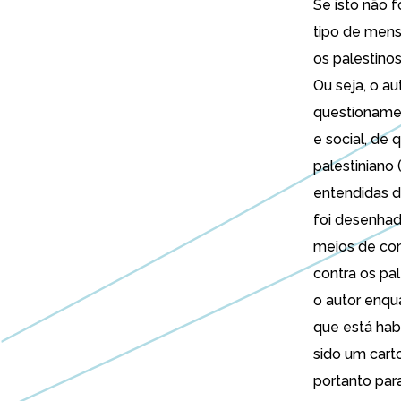
Se isto não f
tipo de mensa
os palestino
Ou seja, o au
questionamen
e social, de 
palestiniano
entendidas d
foi desenha
meios de com
contra os pal
o autor enqua
que está hab
sido um carto
portanto para