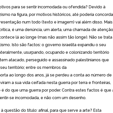
otivos para se sentir incomodada ou ofendida? Devido à
ismo na figura, por motivos históricos, até poderia concordar
resentação num todo (texto e imagem) vai além disso. Mais
rítica, é uma denúncia, um alerta, uma chamada de atençã
contece lá ao longe (mas não assim tão longe). Não se trata
ismo. Isto são factos: o governo israelita expandiu o seu
ilateralmente, usurpando, ocupando e colonizando território
; tem atacado, perseguido e assassinado palestinianos que
eu território; entre os membros da
rta ao longo dos anos, já se perdeu a conta ao número de
viram a sua vida ceifada nesta guerra por terra e fronteiras,
 é do que uma guerra por poder. Contra estes factos é que 
sentir-se incomodada, e não com um desenho.
 à questão do título: afinal, para que serve a arte? Esta