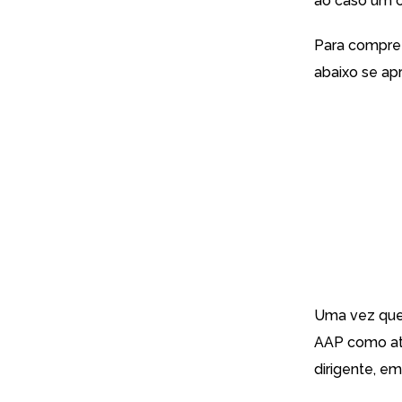
ao caso um c
Para compree
abaixo se ap
Uma vez que 
AAP como até
dirigente, em