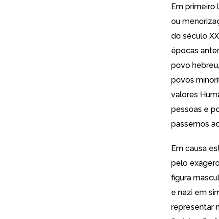
Em primeiro 
ou menorizaç
do século XX
épocas anter
povo hebreu
povos minori
valores Huma
pessoas e po
passemos ao
Em causa est
pelo exager
figura mascu
e nazi em si
representar n