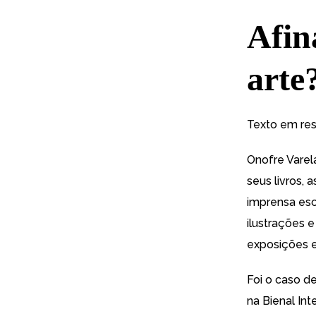
Afin
arte
Texto em res
Onofre Varel
seus livros,
imprensa esc
ilustrações 
exposições e
Foi o caso d
na Bienal In