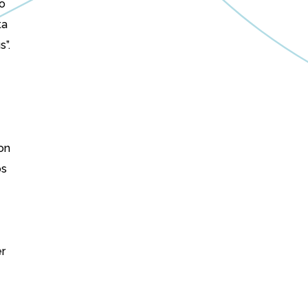
 o
ta
”.
on
os
er