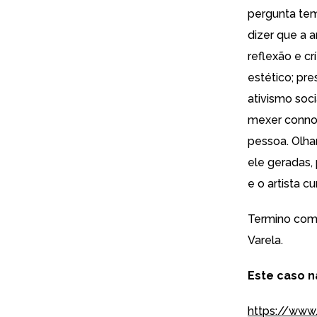
pergunta tem
dizer que a 
reflexão e cr
estético; pre
ativismo soc
mexer conno
pessoa. Olha
ele geradas,
e o artista c
Termino com
Varela.
Este caso na
https://www.