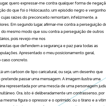
lugar, quero expressar-me contra qualquer forma de negaç
ão do que foi o Holocausto, um episódio negro e vergonh
 cujas raízes do preconceito remontam, infelizmente, a
iores. Em segundo lugar, afirmar-me contra a perseguição d
, do mesmo modo que sou contra a perseguição de outros
tários, pois revejo-me nos
nistas que defendem a segurança e paz para todas as
pulações. Apresentado o meu posicionamento geral,
 caso concreto.
á um cartoon de tipo caricatural, ou seja, um desenho que
o pretende passar uma mensagem. A imagem ilustra uma
lina representada por uma mescla de uma personagem judi
multâneo. Ora, isto é deliberadamente um contrassenso, por
a mesma figura o opressor e o oprimido, ou o tirano e a víti