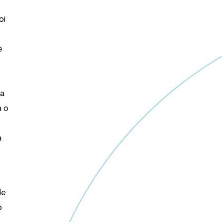
oi
e
da
a o
a
de
o