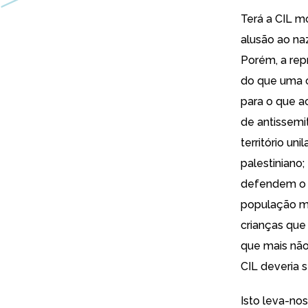
Terá a CIL m
alusão ao naz
Porém, a rep
do que uma c
para o que a
de antissemit
território un
palestiniano
defendem o s
população mo
crianças que 
que mais não
CIL deveria 
Isto leva-nos