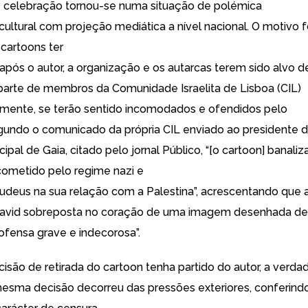
celebração tornou-se numa situação de polémica
ultural com projeção mediática a nível nacional. O motivo f
cartoons ter
 após o autor, a organização e os autarcas terem sido alvo d
parte de membros da Comunidade Israelita de Lisboa (CIL)
mente, se terão sentido incomodados e ofendidos pelo
undo o comunicado da própria CIL enviado ao presidente 
pal de Gaia, citado pelo jornal Público, “[o cartoon] banaliz
ometido pelo regime nazi e
 judeus na sua relação com a Palestina”, acrescentando que 
 David sobreposta no coração de uma imagem desenhada de
 ofensa grave e indecorosa”.
isão de retirada do cartoon tenha partido do autor, a verda
esma decisão decorreu das pressões exteriores, conferind