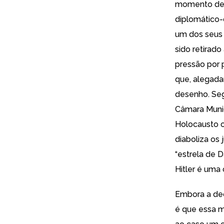
momento de 
diplomático-c
um dos seus 
sido retirado
pressão por 
que, alegada
desenho. Seg
Câmara Munici
Holocausto c
diaboliza os
“estrela de
Hitler é uma
Embora a dec
é que essa m