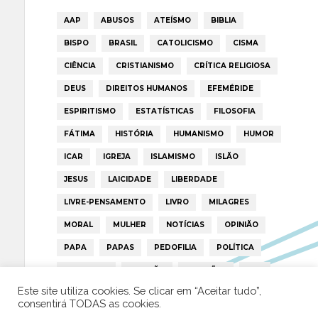
AAP
ABUSOS
ATEÍSMO
BIBLIA
BISPO
BRASIL
CATOLICISMO
CISMA
CIÊNCIA
CRISTIANISMO
CRÍTICA RELIGIOSA
DEUS
DIREITOS HUMANOS
EFEMÉRIDE
ESPIRITISMO
ESTATÍSTICAS
FILOSOFIA
FÁTIMA
HISTÓRIA
HUMANISMO
HUMOR
ICAR
IGREJA
ISLAMISMO
ISLÃO
JESUS
LAICIDADE
LIBERDADE
LIVRE-PENSAMENTO
LIVRO
MILAGRES
MORAL
MULHER
NOTÍCIAS
OPINIÃO
PAPA
PAPAS
PEDOFILIA
POLÍTICA
PORTUGAL
RELIGIÃO
RELIGIÕES
RTP
Este site utiliza cookies. Se clicar em “Aceitar tudo”,
TRUMP
VATICANO
consentirá TODAS as cookies.