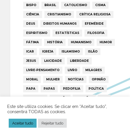
BISPO
BRASIL
CATOLICISMO
CISMA
CIÊNCIA
CRISTIANISMO
CRÍTICA RELIGIOSA
DEUS
DIREITOS HUMANOS
EFEMÉRIDE
ESPIRITISMO
ESTATÍSTICAS
FILOSOFIA
FÁTIMA
HISTÓRIA
HUMANISMO
HUMOR
ICAR
IGREJA
ISLAMISMO
ISLÃO
JESUS
LAICIDADE
LIBERDADE
LIVRE-PENSAMENTO
LIVRO
MILAGRES
MORAL
MULHER
NOTÍCIAS
OPINIÃO
PAPA
PAPAS
PEDOFILIA
POLÍTICA
PORTUGAL
RELIGIÃO
RELIGIÕES
RTP
Este site utiliza cookies. Se clicar em “Aceitar tudo”,
TRUMP
VATICANO
consentirá TODAS as cookies.
Aceitar tudo
Rejeitar tudo