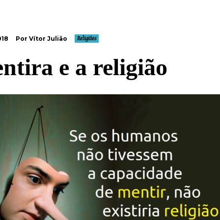
018
Por Vítor Julião
Religiões
ntira e a religião