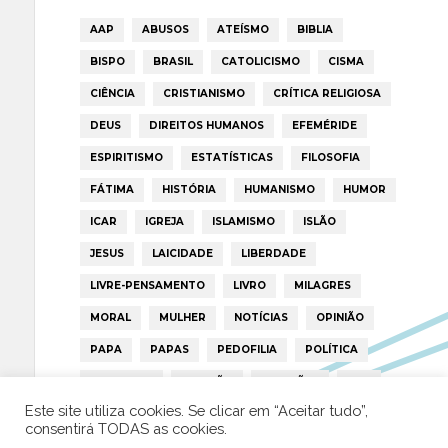
AAP
ABUSOS
ATEÍSMO
BIBLIA
BISPO
BRASIL
CATOLICISMO
CISMA
CIÊNCIA
CRISTIANISMO
CRÍTICA RELIGIOSA
DEUS
DIREITOS HUMANOS
EFEMÉRIDE
ESPIRITISMO
ESTATÍSTICAS
FILOSOFIA
FÁTIMA
HISTÓRIA
HUMANISMO
HUMOR
ICAR
IGREJA
ISLAMISMO
ISLÃO
JESUS
LAICIDADE
LIBERDADE
LIVRE-PENSAMENTO
LIVRO
MILAGRES
MORAL
MULHER
NOTÍCIAS
OPINIÃO
PAPA
PAPAS
PEDOFILIA
POLÍTICA
PORTUGAL
RELIGIÃO
RELIGIÕES
RTP
Este site utiliza cookies. Se clicar em “Aceitar tudo”,
TRUMP
VATICANO
consentirá TODAS as cookies.