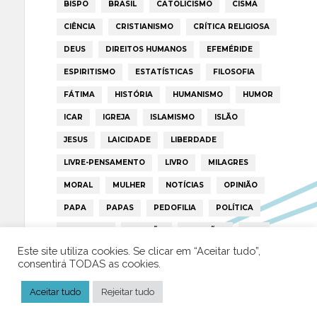
BISPO
BRASIL
CATOLICISMO
CISMA
CIÊNCIA
CRISTIANISMO
CRÍTICA RELIGIOSA
DEUS
DIREITOS HUMANOS
EFEMÉRIDE
ESPIRITISMO
ESTATÍSTICAS
FILOSOFIA
FÁTIMA
HISTÓRIA
HUMANISMO
HUMOR
ICAR
IGREJA
ISLAMISMO
ISLÃO
JESUS
LAICIDADE
LIBERDADE
LIVRE-PENSAMENTO
LIVRO
MILAGRES
MORAL
MULHER
NOTÍCIAS
OPINIÃO
PAPA
PAPAS
PEDOFILIA
POLÍTICA
PORTUGAL
RELIGIÃO
RELIGIÕES
RTP
Este site utiliza cookies. Se clicar em “Aceitar tudo”,
TRUMP
VATICANO
consentirá TODAS as cookies.
Aceitar tudo
Rejeitar tudo