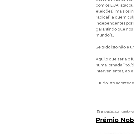
com os EUA; atacou 
eleições); mais os i
radical” a quem cul
independentes por 
garantindo que nos 
mundo”!…
Se tudo isto não é 
Aquilo que seria o f
numa jornada “polít
intervenientes, ao e
E tudo isto acontece
16 de Julho, 2025
Onofre Va
Prémio Nob