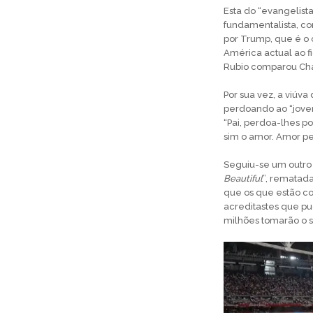
Esta do “evangelist
fundamentalista, c
por Trump, que é o 
América actual ao f
Rubio comparou Charl
Por sua vez, a viúv
perdoando ao “jovem
“Pai, perdoa-lhes p
sim o amor. Amor pe
Seguiu-se um outro 
Beautiful
”, rematad
que os que estão co
acreditastes que pu
milhões tomarão o s