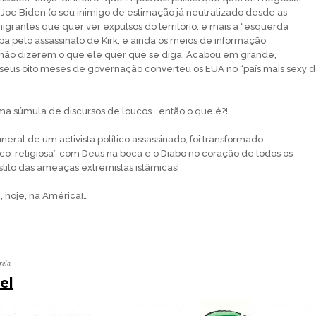
Joe Biden (o seu inimigo de estimação já neutralizado desde as
migrantes que quer ver expulsos do território; e mais a “esquerda
pa pelo assassinato de Kirk; e ainda os meios de informação
não dizerem o que ele quer que se diga. Acabou em grande,
seus oito meses de governação converteu os EUA no “país mais sexy 
uma súmula de discursos de loucos… então o que é?!…
uneral de um activista político assassinado, foi transformado
ico-religiosa” com Deus na boca e o Diabo no coração de todos os
stilo das ameaças extremistas islâmicas!
, hoje, na América!…
rela
el