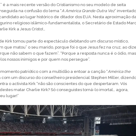
a” é a mais recente versão do Cristianismo no seu modelo de seita
onseguida na confusão do lema “
A América Grande Outra Vez
” inventad
candidato ao lugar histórico de ditador dos EUA. Nesta aproximação d
igurino religioso islâmico-fundamentalista, o Secretário de Estado Mar
ie Kirk a Jesus Cristo!…
a de Kirk tomou parte do espectáculo debitando um discurso místico,
 que matou” o seu marido, porque foi o que Jesus fez na cruz, ao diz
orque não sabem o que fazem”. “Porque a resposta nunca é o ódio, mas
los nossos inimigos e por quem nos persegue”.
momento patriótico com a multidão a entoar a canção “
América the
a com um discurso do conselheiro presidencial Stephen Miller, dizend
ntra o activista Kirk “não são conscientes do que despertaram. Vós
destes matar Charlie Kirk? Só conseguistes torná-lo imortal… agora,
eu lugar!”