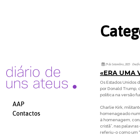
Categ
29 de Setembro, 2025
Onofr
«ERA UMA 
Os Estados Unidos 
por Donald Trump, 
política na versão 
AAP
Charlie Kirk, milita
Contactos
homenageado num re
à homenagem, congr
cristã”, nas palavra
referiu-o como um “