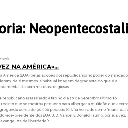
oria:
Neopentecostal
e Varela
VEZ NA AMÉRICA»…
da América (EUA) pelas acções dos republicanos no poder comandado
deram, de si mesmos, a habitual imagem degradante do que é a
fundamentalista com muletas religiosas.
nte republicano assassinado a tiro no dia 10 de Setembro último, foi
cinto que se mostrou pequeno para albergar a multidão que acorr
egando cerca de 90.000 pessoas. Kirk foi honrado como “mártir da f
s do vice-presidente dos EUA, J. D. Vance. E Donald Trump, por sua vez,
evangelista da liberdade”!…