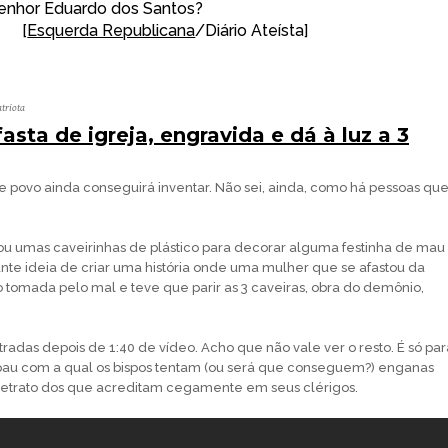
enhor Eduardo dos Santos?
[
Esquerda Republicana
/Diário Ateísta]
triota
asta de igreja, engravida e dá à luz a 3
te povo ainda conseguirá inventar. Não sei, ainda, como há pessoas qu
u umas caveirinhas de plástico para decorar alguma festinha de mau
hante ideia de criar uma história onde uma mulher que se afastou da
 tomada pelo mal e teve que parir as 3 caveiras, obra do demônio,
radas depois de 1:40 de vídeo. Acho que não vale ver o resto. É só par
pau com a qual os bispos tentam (ou será que conseguem?) enganas
te retrato dos que acreditam cegamente em seus clérigos.