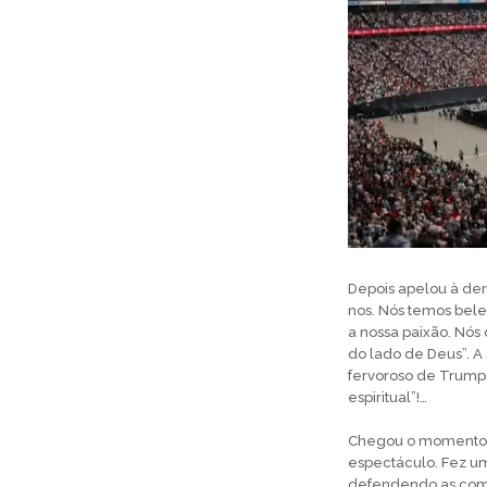
Depois apelou à der
nos. Nós temos bele
a nossa paixão. Nó
do lado de Deus”. A
fervoroso de Trump
espiritual”!…
Chegou o momento 
espectáculo. Fez u
defendendo as comi