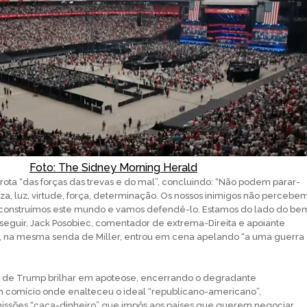
Foto: The Sidney Morning Herald
rota “das forças das trevas e do mal”, concluindo: “Não podem parar-
za, luz, virtude, força, determinação. Os nossos inimigos não percebe
s construímos este mundo e vamos defendê-lo. Estamos do lado do be
 seguir, Jack Posobiec, comentador de extrema-Direita e apoiante
, na mesma senda de Miller, entrou em cena apelando “a uma guerra
de Trump brilhar em apoteose, encerrando o degradante
m comício onde enalteceu o ideal “republicano-americano”,
ssões “caça-dinheiro” que impôs aos países que querem negociar