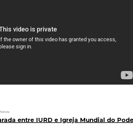
Patriota
arada entre IURD e Igreja Mundial do Pode