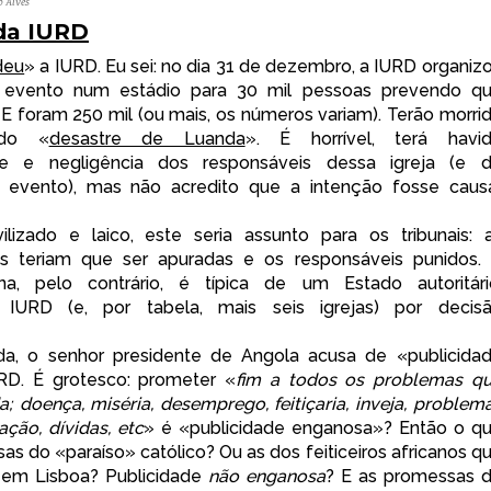
o Alves
da IURD
deu
» a IURD. Eu sei: no dia 31 de dezembro, a IURD organiz
evento num estádio para 30 mil pessoas prevendo q
 E foram 250 mil (ou mais, os números variam). Terão morri
do «
desastre de Luanda
». É horrível, terá havi
dade e negligência dos responsáveis dessa igreja (e 
 evento), mas não acredito que a intenção fosse caus
lizado e laico, este seria assunto para os tribunais: 
es teriam que ser apuradas e os responsáveis punidos.
na, pelo contrário, é típica de um Estado autoritári
IURD (e, por tabela, mais seis igrejas) por decis
inda, o senhor presidente de Angola acusa de «publicida
RD. É grotesco: prometer «
fim a todos os problemas q
a; doença, miséria, desemprego, feitiçaria, inveja, problem
ação, dívidas, etc
» é «publicidade enganosa»? Então o q
as do «paraíso» católico? Ou as dos feiticeiros africanos q
m Lisboa? Publicidade
não enganosa
? E as promessas 