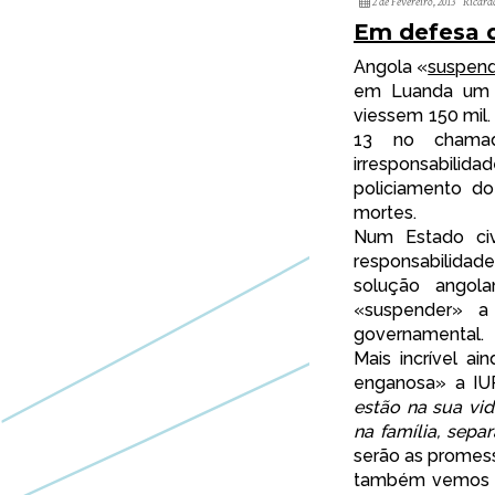
2 de Fevereiro, 2013
Ricard
Em defesa 
Angola «
suspen
em Luanda um 
viessem 150 mil.
13 no chama
irresponsabili
policiamento do
mortes.
Num Estado civi
responsabilidad
solução angola
«suspender» a 
governamental.
Mais incrível a
enganosa» a IU
estão na sua vid
na família, separ
serão as promess
também vemos e