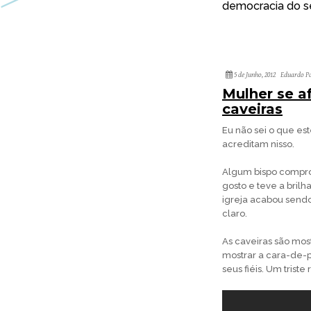
democracia do s
5 de Junho, 2012
Eduardo Pa
Mulher se af
caveiras
Eu não sei o que es
acreditam nisso.
Algum bispo compro
gosto e teve a bril
igreja acabou sendo
claro.
As caveiras são most
mostrar a cara-de-
seus fiéis. Um tris