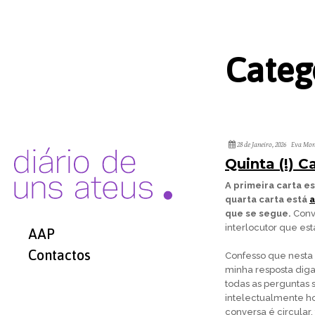
Categ
28 de Janeiro, 2026
Eva Mon
Quinta (!) 
A primeira carta e
quarta carta está
a
que se segue.
Convé
interlocutor que est
AAP
Contactos
Confesso que nesta 
minha resposta diga
todas as perguntas 
intelectualmente ho
conversa é circular,