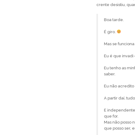
crente desistiu, quan
Boa tarde.
É giro.
Mas se funciona 
Eu é que invadi 
Eu tenho as min
saber.
Eu não acredito 
A partir daí, tu
E independentem
que for.
Mas não posso n
que posso ser, 