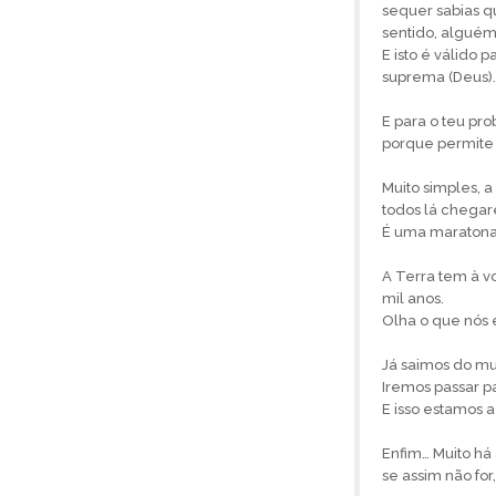
sequer sabias q
sentido, alguém
E isto é válido 
suprema (Deus).
E para o teu pr
porque permite 
Muito simples, a
todos lá chega
É uma maratona
A Terra tem à v
mil anos.
Olha o que nós 
Já saimos do mu
Iremos passar 
E isso estamos a
Enfim… Muito há
se assim não for