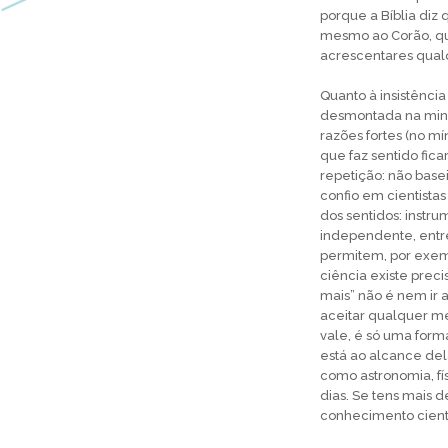
porque a Bíblia diz 
mesmo ao Corão, qu
acrescentares qualq
Quanto à insistência 
desmontada na minh
razões fortes (no mí
que faz sentido fica
repetição: não base
confio em cientist
dos sentidos: instr
independente, entre
permitem, por exem
ciência existe prec
mais” não é nem ir
aceitar qualquer me
vale, é só uma form
está ao alcance del
como astronomia, fí
dias. Se tens mais 
conhecimento cientí