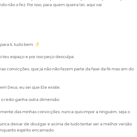
do não o fez. Por isso, para quem queira ler, aqui vai:
para ti, tudo bem.
o teu espaço e por isso peço desculpa.
has convicções, que já não não fazem parte da fase da fé mas sim do
em Deus, eu sei que Ele existe.
do o resto ganha outra dimensão.
ente das minhas convicções, nunca quis impor a ninguém, seja o
unca deixar de divulgar e acima de tudo tentar ser a melhor versão
enquanto espírito encarnado.