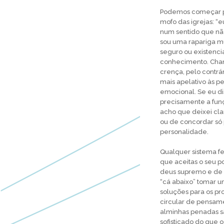
Podemos começar pel
mofo das igrejas: “e
num sentido que não
sou uma rapariga mu
seguro ou existenc
conhecimento. Cham
crença, pelo contrár
mais apelativo às 
emocional. Se eu di
precisamente a funç
acho que deixei cla
ou de concordar só
personalidade.
Qualquer sistema f
que aceitas o seu p
deus supremo e de 
“cá abaixo” tomar u
soluções para os pr
circular de pensame
alminhas penadas s
sofisticado do que