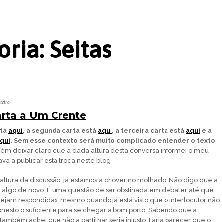
oria:
Seitas
teiro
Carta a Um Crente
stá
aqui
, a segunda carta está
aqui
, a terceira carta está
aqui
e a
qui
. Sem esse contexto será muito complicado entender o texto
m deixar claro que a dada altura desta conversa informei o meu
ava a publicar esta troca neste blog.
altura da discussão, já estamos a chover no molhado. Não digo que a
 algo de novo. É uma questão de ser obstinada em debater até que
sejam respondidas, mesmo quando já está visto que o interlocutor não
nesto o suficiente para se chegar a bom porto. Sabendo que a
 também achei que não a partilhar seria injusto. Faria parecer que o