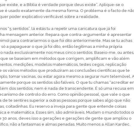
que existe, e a Bíblia é verdade porque deus existe”. Aplique-se o
e é usado exatamente da mesma forma. O problema é o facto de nã
uer poder explicativo verificável sobre a realidade.
nos “5 sentidos”, lá estás tu a repetir uma caricatura que já foi
a mensagem anterior. Repara que contra-argumentar é apresentar
nimo) para contrariarmos o que foi dito anteriormente. Mas se tu achas
r só a papaguear o que já foi dito, então legitimas a minha própria
io nada exclusivamente nos meus cinco sentidos. Baseio-me, ou antes
as que se baseiam em métodos que corrigem, amplificam e vão além
umentos, medições, modelos matemáticos, testes cegos, replicação
 os vários métodos que produziram as conclusões científicas que te
plo, tomar vacinas, ou estar agora mesmo a segurar num telemóvel. 
isamente porque os sentidos são falíveis. O que tu chamas “acreditar 
 além dos sentidos, nem é nada de transcendente. É só uma recusa em
canismo de controlo do erro. Como opinião pessoal, que vale o que
a de te sentires superior a outras pessoas porque sabes algo que não
as, coitadinhas. Eu reservo a inveja para gente que entende coisas
sica e matemática. Esses sim, são admiráveis. Mudam o mundo todos o
de 30 anos, deves isso a gerações e gerações de gente que ampliou o
fico, não a fantasmas e almas penadas. Muito menos a Allan Kardec.