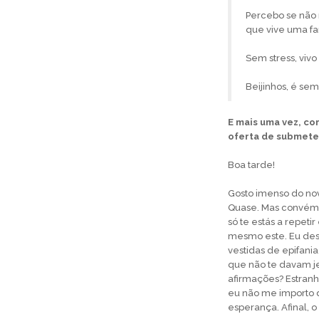
Percebo se não 
que vive uma fa
Sem stress, viv
Beijinhos, é se
E mais uma vez, co
oferta de submeter
Boa tarde!
Gosto imenso do nov
Quase. Mas convém 
só te estás a repet
mesmo este. Eu des
vestidas de epifani
que não te davam jei
afirmações? Estranh
eu não me importo de
esperança. Afinal, 