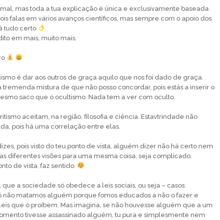
mal, mas toda a tua explicação é única e exclusivamente baseada
pois falas em vários avanços científicos, mas sempre com o apoio dos
tá tudo certo
ito em mais, muito mais.
ro
tismo é dar aos outros de graça aquilo que nos foi dado de graça.
 tremenda mistura de que não posso concordar, pois estás a inserir o
mesmo saco que o ocultismo. Nada tem a ver com oculto.
ritismo aceitam, na região, filosofia e ciência. Estavtrindade não
da, pois há uma correlação entre elas.
zes, pois visto do teu ponto de vista, alguém dizer não há certo nem
as diferentes visões para uma mesma coisa, seja complicado.
to de vista, faz sentido.
s, que a sociedade só obedece a leis sociais, ou seja – casos
só não matamos alguém porque fomos educados a não o fazer e
eis que o proíbem. Mas imagina, se não houvesse alguém que a um
mento tivesse assassinado alguém, tu pura e simplesmente nem