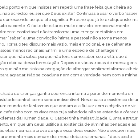
o ponto em que insistes em repetir uma frase feita que cheira ao
u não acredito, eu sei que Deus existe”. Continuas a usar o verbo “saber
 corresponde ao que ele significa. Eu acho que já te expliquei isto, m
ito paciente. O facto de estares muito convicto, emocionalmente
ialmente confortável não transforma uma crença metafísica em
ar “saber” a uma convicção íntima e pessoal não a torna menos
io. Torna o teu discurso mais vazio, mais emocional, e se calhar até
pessoas menos racionais, Enfim, é uma espécie de chantagem
sser que não sabes porque não tens como saber, sou a vilã, que é
ão retórica dessa formulação. Depois de várias trocas de mensagens
ro que não me sinto na obrigação de albergar sentimentalismos alhei
 para agradar. Não se coaduna nem com a verdade nem com a minha
echado de crenças ganha coerência interna a partir do momento em
ostulado central como sendo indiscutível. Neste caso a existência de 
um mundo de fantasmas que andam aí a flutuar com o objetivo de vir
m cafezinho com os vivos mas cuja sabedoria não se estende a oferec
oblemas da Humanidade. O Casper tinha mais utilidade. É uma estrutu
nto, em que um deus justifica a existência de alminhas penadas e as
ão elas mesmas a prova de que esse deus existe. Não é sequer mais
 o argumento mais comum dos meus debates semanais: “deus existe