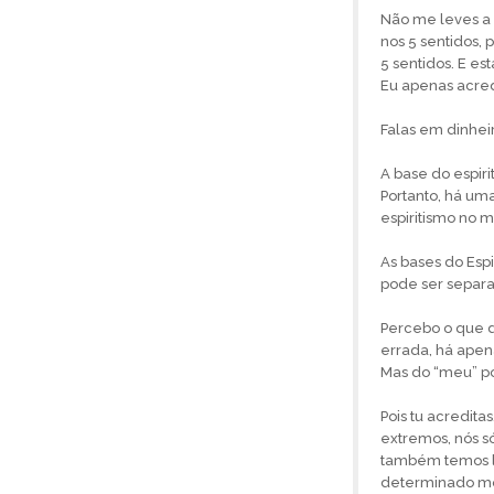
Não me leves a 
nos 5 sentidos, 
5 sentidos. E es
Eu apenas acred
Falas em dinhei
A base do espiri
Portanto, há uma
espiritismo no 
As bases do Espi
pode ser separa
Percebo o que di
errada, há apen
Mas do “meu” pon
Pois tu acredita
extremos, nós 
também temos l
determinado mo