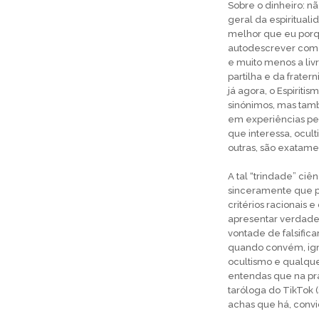
Sobre o dinheiro: nã
geral da espiritual
melhor que eu porqu
autodescrever como 
e muito menos a liv
partilha e da frater
já agora, o Espiriti
sinónimos, mas tam
em experiências pes
que interessa, oculti
outras, são exatamen
A tal “trindade” ciê
sinceramente que po
critérios racionais 
apresentar verdades
vontade de falsifica
quando convém, igno
ocultismo e qualqu
entendas que na prá
taróloga do TikTok (
achas que há, convid