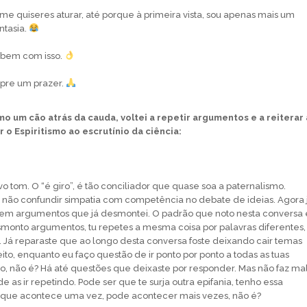
me quiseres aturar, até porque à primeira vista, sou apenas mais um
ntasia.
o bem com isso.
mpre um prazer.
mo um cão atrás da cauda, voltei a repetir argumentos e a reiterar 
 o Espiritismo ao escrutínio da ciência:
o tom. O “é giro”, é tão conciliador que quase soa a paternalismo.
não confundir simpatia com competência no debate de ideias. Agora 
ir em argumentos que já desmontei. O padrão que noto nesta conversa 
monto argumentos, tu repetes a mesma coisa por palavras diferentes,
a. Já reparaste que ao longo desta conversa foste deixando cair temas
to, enquanto eu faço questão de ir ponto por ponto a todas as tuas
o, não é? Há até questões que deixaste por responder. Mas não faz mal
 as ir repetindo. Pode ser que te surja outra epifania, tenho essa
o que acontece uma vez, pode acontecer mais vezes, não é?