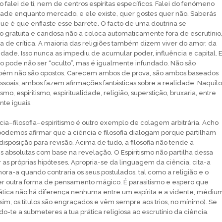
o falei de ti, nem de centros espíritas específicos. Falei do fenómeno
idade enquanto mercado, e ele existe, quer gostes quer não. Saberás
e é que enfiaste esse barrete. O facto de uma doutrina se
gratuita e caridosa não a coloca automaticamente fora de escrutínio
ra de crítica. A maioria das religiões também dizem viver do amor, da
nidade. Isso nunca as impediu de acumular poder, influência e capital. E
smo pode não ser “oculto”, mas é igualmente infundado. Não são
bém não são opostos. Carecem ambos de prova, são ambos baseados
soais, ambos fazem afirmações fantásticas sobre a realidade. Naquilo
smo, espiritismo, espiritualidade, religião, superstição, bruxaria, entre
te iguais.
ncia–filosofia–espiritismo é outro exemplo de colagem arbitrária. Acho
demos afirmar que a ciência e filosofia dialogam porque partilham
e disposição para revisão. Acima de tudo, a filosofia não tende a
 absolutas com base na revelação. O Espiritismo não partilha dessa
r as próprias hipóteses. Apropria-se da linguagem da ciência, cita-a
ra-a quando contraria os seus postulados, tal como a religião e o
er outra forma de pensamento mágico. É parasitismo e espero que
tica não há diferença nenhuma entre um espírita e a vidente, médiu
sim, os títulos são engraçados e vêm sempre aos trios, no mínimo). Se
o-te a submeteres a tua prática religiosa ao escrutínio da ciência.