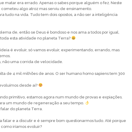
ue matar era errado. Apenas o sabes porque alguém o fez. Neste
 cometeu algo atroz mas serviu de ensinamento.
para tudo na vida. Tudo tem dois opostos, a não ser a inteligência
oblema de, então se Deus é bondoso e nos ama a todos por igual,
toda esta atividade no planeta Terra?
 ideia é evoluir, só vamos evoluir, experimentando, errando, mas
remos.
, não uma corrida de velocidade.
olta de 4 mil milhões de anos. O ser humano homo sapiens tem 300
evoluímos desde aí?
ndo primitivo, estamos agora num mundo de provas e expiações.
para um mundo de regeneração a seu tempo.
 falar do planeta Terra.
 a falar e a discutir e é sempre bom questionarmos tudo. Até porque
, como iríamos evoluir?