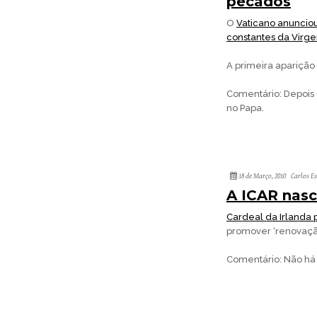
pecados
O
Vaticano anuncio
constantes da Virg
A primeira aparição 
Comentário: Depois
no Papa.
18 de Março, 2010
Carlos E
A ICAR nasc
Cardeal da Irlanda 
promover ‘renovaçã
Comentário: Não há 