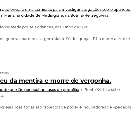
u que enviará uma comissão para investigar alegações sobre apariçõe
em Maria na cidade de Medjugorje, na Bósnia-Herzegóvina
.
foi relatada por seis crianças, em Junho de 1981.
 da guerra aparece a virgem Maria. Só desgraças. E há quem acredite
sperança
eu da mentira e morre de vergonha.
pede perdão por ocultar casos de pedofilia
, e Bento XVI fala sobre
o’.
Igrejas boas, todas são projectos de poder e incubadoras de «pecado