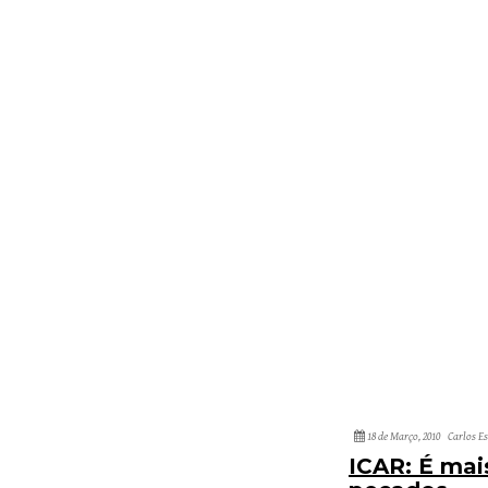
18 de Março, 2010
Carlos E
ICAR: É mai