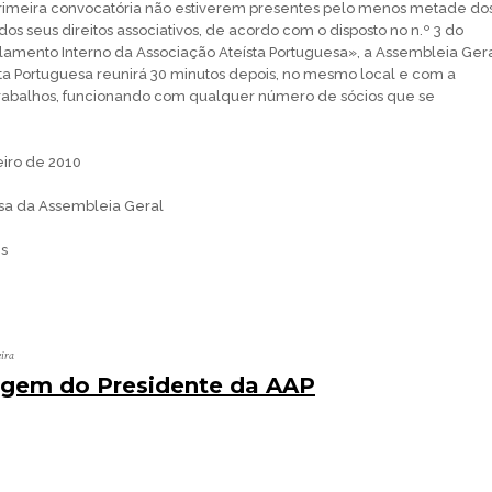
primeira convocatória não estiverem presentes pelo menos metade do
dos seus direitos associativos, de acordo com o disposto no n.º 3 do
lamento Interno da Associação Ateísta Portuguesa», a Assembleia Ger
ta Portuguesa reunirá 30 minutos depois, no mesmo local e com a
balhos, funcionando com qualquer número de sócios que se
eiro de 2010
sa da Assembleia Geral
es
eira
em do Presidente da AAP