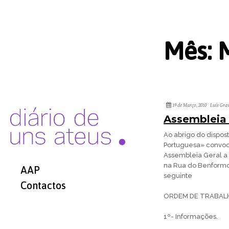
Mês:
19 de Março, 2010
Luís Gra
Assembleia 
Ao abrigo do dispos
Portuguesa» convoco
Assembleia Geral a 
na Rua do Benformos
AAP
seguinte
Contactos
ORDEM DE TRABAL
1º- Informações.