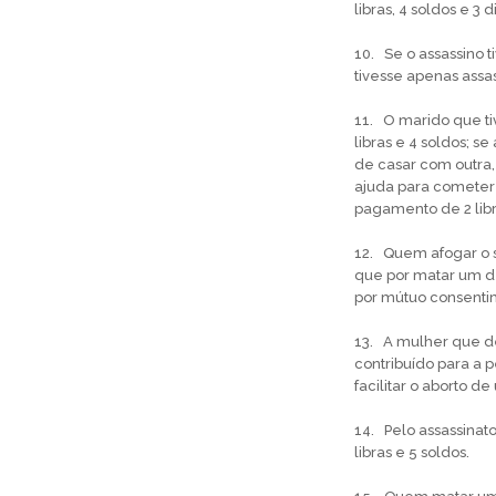
libras, 4 soldos e 3 d
10. Se o assassino 
tivesse apenas assa
11. O marido que ti
libras e 4 soldos; se
de casar com outra,
ajuda para cometer 
pagamento de 2 libr
12. Quem afogar o se
que por matar um de
por mútuo consentim
13. A mulher que des
contribuído para a 
facilitar o aborto d
14. Pelo assassina
libras e 5 soldos.