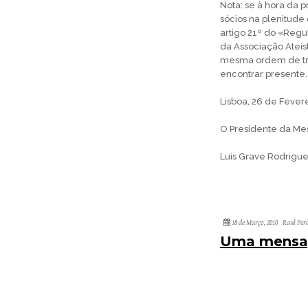
Nota: se à hora da 
sócios na plenitude 
artigo 21º do «Regu
da Associação Ateís
mesma ordem de tra
encontrar presente.
Lisboa, 26 de Fever
O Presidente da Me
Luís Grave Rodrigu
18 de Março, 2010
Raul Per
Uma mensag