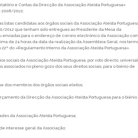
latório e Contas da Direcção da Associação Ateísta Portuguesa»
de 2008/2010;
s listas candidatas aos órgãos sociais da Associação Ateísta Portugues
010/2012 que tenham sido entregues ao Presidente da Mesa da
u enviadas para o endereço de correio electrónico da Associação co
ma de 24 horas da data da realização da Assembleia Geral, nos term
go 22º do «Regulamento Interno da Associação Ateísta Portuguesa».
os sociais da Associação Ateísta Portuguesa, por voto directo, universal
s associados no pleno gozo dos seus direitos sociais, para o biénio de
e dos membros dos órgãos sociais eleitos;
rçamento da Direcção da Associação Ateísta Portuguesa para o biénio
dades da Associação Ateísta Portuguesa;
 de interesse geral da Associação;