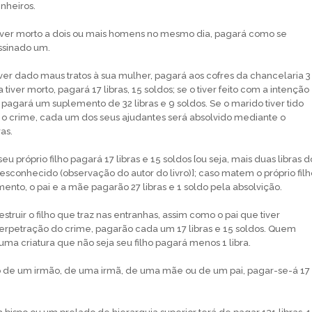
inheiros.
tiver morto a dois ou mais homens no mesmo dia, pagará como se
ssinado um.
ver dado maus tratos à sua mulher, pagará aos cofres da chancelaria 3
 a tiver morto, pagará 17 libras, 15 soldos; se o tiver feito com a intenção
 pagará um suplemento de 32 libras e 9 soldos. Se o marido tiver tido
o crime, cada um dos seus ajudantes será absolvido mediante o
as.
u próprio filho pagará 17 libras e 15 soldos [ou seja, mais duas libras d
sconhecido (observação do autor do livro)]; caso matem o próprio filh
ento, o pai e a mãe pagarão 27 libras e 1 soldo pela absolvição.
truir o filho que traz nas entranhas, assim como o pai que tiver
perpetração do crime, pagarão cada um 17 libras e 15 soldos. Quem
e uma criatura que não seja seu filho pagará menos 1 libra.
to de um irmão, de uma irmã, de uma mãe ou de um pai, pagar-se-á 17