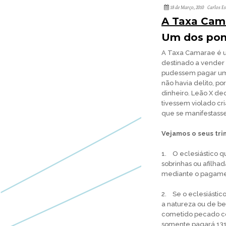
18 de Março, 2010
Carlos E
A Taxa Cam
Um dos pon
A Taxa Camarae é um
destinado a vender 
pudessem pagar umas
não havia delito, p
dinheiro. Leão X de
tivessem violado cr
que se manifestass
Vejamos o seus trin
1. O eclesiástico q
sobrinhas ou afilhad
mediante o pagament
2. Se o eclesiástic
a natureza ou de bes
cometido pecado co
somente pagará 131 l