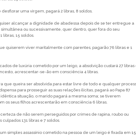
desflorar uma virgem, pagará 2 libras, 8 soldos.
quiser alcançar a dignidade de abadessa depois de se ter entregue a
simultânea ou sucessivamente, quer dentro, quer fora do seu
 libras, 15 soldos.
e quiserem viver maritalmente com parentes, pagarão 76 libras e 1
cados de luxúria cometido por um leigo, a absolvição custará 27 libras
incesto, acrescentar-se-ão em consciência 4 libras.
a que queira ser absolvida para estar livre de todo e qualquer proces
ispensa para prosseguir as suas relações ilícitas, pagará ao Papa 87
Em idêntica situação, o marido pagará a mesma soma; se tiverem
m os seus filhos acrescentarão em consciência 6 libras.
 certeza de não serem perseguidos por crimes de rapina, roubo ou
s culpados 131 libras e 7 soldos.
um simples assassínio cometido na pessoa de um leigo é fixada em 15