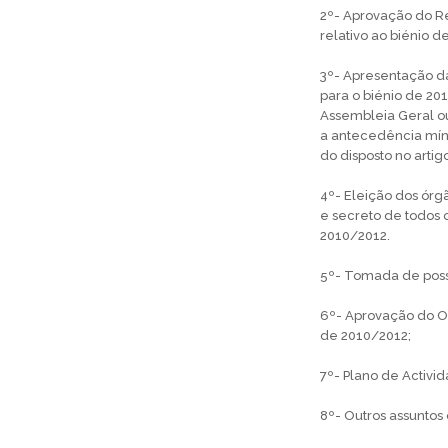
2º- Aprovação do Re
relativo ao biénio 
3º- Apresentação da
para o biénio de 2
Assembleia Geral o
a antecedência míni
do disposto no arti
4º- Eleição dos órgã
e secreto de todos o
2010/2012.
5º- Tomada de poss
6º- Aprovação do O
de 2010/2012;
7º- Plano de Activi
8º- Outros assuntos