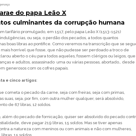
sperança
arae do papa Leão X
tos culminantes da corrupção humana
 tarifário promulgado, em 1517, pelo papa Leão X (1513-1521)
indulgências, ou seja, o perdão dos pecados, a todos quantos
 boas libras ao pontífice. Como veremos na transcrição que se segu
or mais horrível que fosse, que não pudesse ser perdoado a troco de
clarou aberto o céu para todos aqueles, fossem clérigos ou leigos, que
ianças e adultos, assassinado uma ou várias pessoas, abortado… desde
em generosos com os cofres papais.
ta e cinco artigos
:
ue cometa o pecado da carne, seja com freiras, seja com primas,
as suas, seja, por fim, com outra mulher qualquer, será absolvido,
o de 67 libras, 12 soldos.
o, além do pecado de fornicação, quiser ser absolvido do pecado cont
tialidade, deve pagar 219 libras, 15 soldos. Mas se tiver apenas
ntra a natureza com meninos ou com animais e não com mulheres,
ibras, 15 soldos.