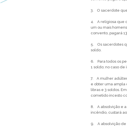
3. O sacerdote que 
4. A religiosa que 
um ou mais homens 
convento, pagará 131
5. Os sacerdotes qu
soldo.
6. Para todos os pe
1 soldo; no caso de 
7. A mulher adúlter
e obter uma ampla d
libras e 3 soldos. 
cometido incesto co
8. A absolvição e a
incêndio, custará ao
9. A absolvição de 