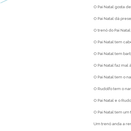
O Pai Natal gosta de
O Pai Natal dá prese
O trenó do Pai Natal 
O Pai Natal tem cab
O Pai Natal tem bar
O Pai Natal faz mal
O Pai Natal tem o n
O Rudolfo tem o na
O Pai Natal e o Rud
O Pai Natal tem um 
Um trenó anda a re