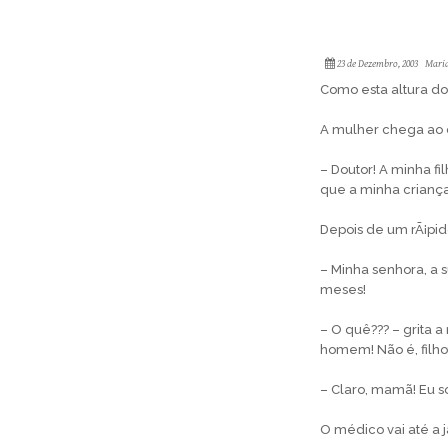
23 de Dezembro, 2003
Maria
Como esta altura do 
A mulher chega ao c
– Doutor! A minha fi
que a minha crianç
Depois de um rÃ¡pi
– Minha senhora, a s
meses!
– O quê??? – grita
homem! Não é, filho
– Claro, mamã! Eu s
O médico vai até a j