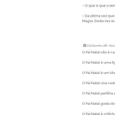
– O que é que o sen
– Da última vez que
Magos. Desta vez e
23 de Dezembro, 2003
Maria
O Pai Natal não é c
O Pai Natal é uma fi
O Pai Natal é um í­d
O Pai Natal vive ro
O Pai Natal partilh
O Pai Natal gosta d
O Pai Natal é o Mich