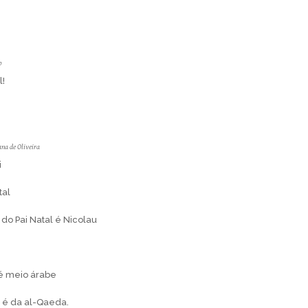
o
l!
na de Oliveira
i
tal
o Pai Natal é Nicolau
 é meio árabe
, é da al-Qaeda.