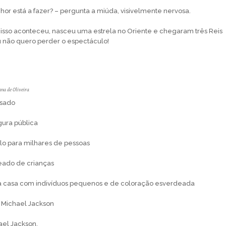
hor está a fazer? – pergunta a miúda, visivelmente nervosa.
 isso aconteceu, nasceu uma estrela no Oriente e chegaram três Reis
u não quero perder o espectáculo!
na de Oliveira
asado
gura pública
olo para milhares de pessoas
deado de crianças
a a casa com indivíduos pequenos e de coloração esverdeada
o Michael Jackson
ael Jackson.