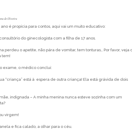
na de Oliveira
ano é propí­cia para contos, aqui vai um muito educativo:
onsultório do ginecologista com a filha de 17 anos.
lha perdeu o apetite, não pára de vomitar, tem tonturas… Por favor, veja 
a tem!
do exame, o médico conclui:
ua “criança” está à espera de outra criança! Ela está grávida de dois
 a mãe, indignada – A minha menina nunca esteve sozinha com um
ta?
ou virgem!
anela e fica calado, a olhar para o céu.