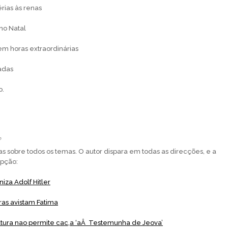
érias às renas
no Natal
m horas extraordinárias
adas
o.
o
as sobre todos os temas. O autor dispara em todas as direcções, e a
epção:
niza Adolf Hitler
ras avistam Fatima
ultura nao permite cac,a ‘aÂ Testemunha de Jeova’