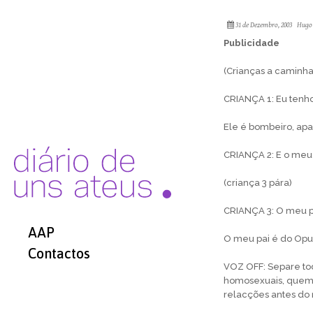
31 de Dezembro, 2003
Hugo
Publicidade
(Crianças a caminha
CRIANÇA 1: Eu tenho
Ele é bombeiro, apag
CRIANÇA 2: E o meu 
(criança 3 pára)
CRIANÇA 3: O meu pai
AAP
O meu pai é do Opus
Contactos
VOZ OFF: Separe todo
homosexuais, quem 
relacções antes do