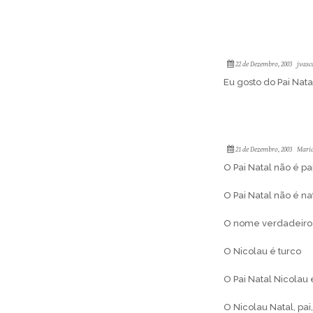
22 de Dezembro, 2003
jvasc
Eu gosto do Pai Nata
21 de Dezembro, 2003
Maria
O Pai Natal não é pa
O Pai Natal não é na
O nome verdadeiro d
O Nicolau é turco
O Pai Natal Nicolau
O Nicolau Natal, pai