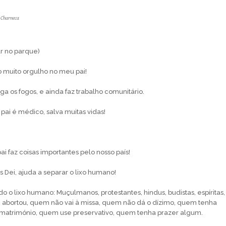
 Charneca
r no parque)
 muito orgulho no meu pai!
a os fogos, e ainda faz trabalho comunitário.
pai é médico, salva muitas vidas!
 faz coisas importantes pelo nosso paí­s!
 Dei, ajuda a separar o lixo humano!
 o lixo humano: Muçulmanos, protestantes, hindus, budistas, espíritas,
abortou, quem não vai à missa, quem não dá o dí­zimo, quem tenha
 matrimónio, quem use preservativo, quem tenha prazer algum.