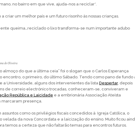
mano, no bairro em que vive, ajuda-nos a reciclar*.
 criar um melhor paí­s e um futuro risonho às nossas crianças.
ente queima…reciclado o lixo transforma-se num importante adubo
na de Oliveira
ro almoço do que a última ceia” foi o slogan que o Carlos Esperança
so encontro, o primeiro, do último Sábado. Tendo como pano de fundo 
 a Universidade, alguns dos intervenientes da lista
Despertar
, depois
s de correio electrónico trocadas, conheceram-se, conviveram e
ação República e Laicidade
e a embrionária Associação Ateí­sta
 marcaram presença.
assuntos como os privilégios fiscais concedidos à Igreja Católica, o
o velada da nova Concordata e a laicização do ensino. Muito ficou ain
ora temos a certeza que não faltarão temas para encontros futuros.