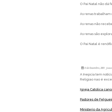
O Pai Natal não dá f
As renas trabalham 
As renas não recebe
As renas são explor
O Pai Natal é renófil
15 de Dezembro, 2003
jvasc
A Inepcia tem notíci
Religiao nao é exc
Igreja Catolica cano
Pastores de Felguei
Ministerio da Agric