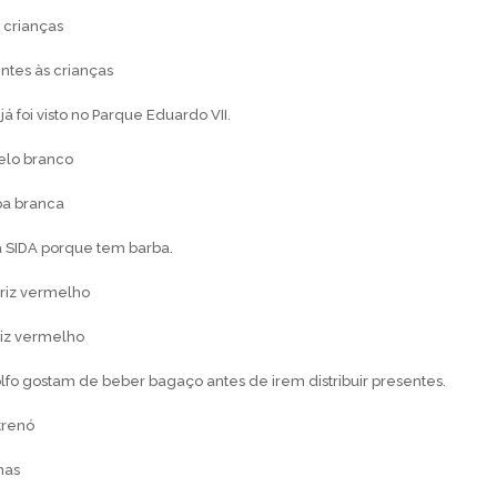
 crianças
ntes às crianças
já foi visto no Parque Eduardo VII.
elo branco
ba branca
 à SIDA porque tem barba.
ariz vermelho
riz vermelho
olfo gostam de beber bagaço antes de irem distribuir presentes.
trenó
nas