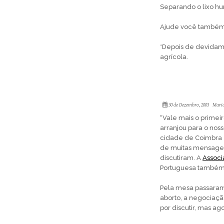
Separando o lixo hu
Ajude você também a
*Depois de devidam
agrícola.
30 de Dezembro, 2003
Maria
“Vale mais o primei
arranjou para o nos
cidade de Coimbra e
de muitas mensagen
discutiram. A
Associ
Portuguesa também
Pela mesa passaram 
aborto, a negociaçã
por discutir, mas ag