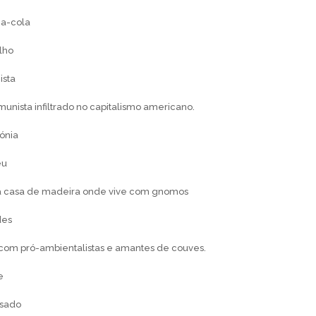
ca-cola
lho
ista
munista infiltrado no capitalismo americano.
pónia
eu
a casa de madeira onde vive com gnomos
des
 com pró-ambientalistas e amantes de couves.
e
asado