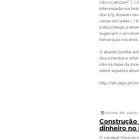
não cicatrizam” (…) 
interessada nos tes
dos 475 dossiers o
várias décadas (…) 
justiça belga a de
sugeriam o envolvim
hierarquia nos anos
O abade Devillé adm
documentos e infor
não na base da inv
sobre aqueles abuso
http://dn.sapo.pt/i
20 de Junho, 2010
Eduardo C
Construção 
dinheiro no
O cardeal Crescenzi