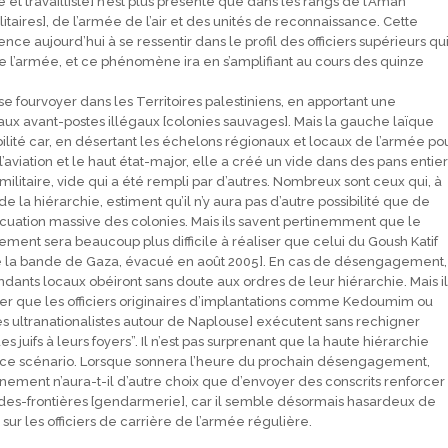
et travailliste] n’est plus présente que dans les rangs de l’Aman
taires], de l’armée de l’air et des unités de reconnaissance. Cette
e aujourd’hui à se ressentir dans le profil des officiers supérieurs qu
de l’armée, et ce phénomène ira en s’amplifiant au cours des quinze
e fourvoyer dans les Territoires palestiniens, en apportant une
aux avant-postes illégaux [colonies sauvages]. Mais la gauche laïque
ilité car, en désertant les échelons régionaux et locaux de l’armée po
’aviation et le haut état-major, elle a créé un vide dans des pans entier
litaire, vide qui a été rempli par d’autres. Nombreux sont ceux qui, à
e la hiérarchie, estiment qu’il n’y aura pas d’autre possibilité que de
uation massive des colonies. Mais ils savent pertinemment que le
ent sera beaucoup plus difficile à réaliser que celui du Goush Katif
de la bande de Gaza, évacué en août 2005]. En cas de désengagement,
ts locaux obéiront sans doute aux ordres de leur hiérarchie. Mais il
iner que les officiers originaires d’implantations comme Kedoumim ou
es ultranationalistes autour de Naplouse] exécutent sans rechigner
es juifs à leurs foyers”. Il n’est pas surprenant que la haute hiérarchie
de ce scénario. Lorsque sonnera l’heure du prochain désengagement,
nement n’aura-t-il d’autre choix que d’envoyer des conscrits renforcer
ardes-frontières [gendarmerie], car il semble désormais hasardeux de
r les officiers de carrière de l’armée régulière.