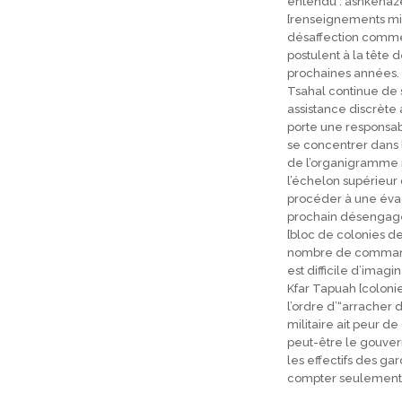
entendu : ashkénaze 
[renseignements mili
désaffection commenc
postulent à la tête 
prochaines années.
Tsahal continue de s
assistance discrète 
porte une responsab
se concentrer dans l
de l’organigramme mi
l’échelon supérieur d
procéder à une évac
prochain désengagem
[bloc de colonies 
nombre de commandan
est difficile d’imag
Kfar Tapuah [coloni
l’ordre d’“arracher d
militaire ait peur 
peut-être le gouver
les effectifs des g
compter seulement su