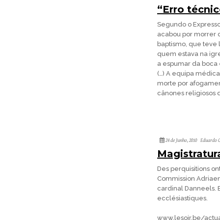
“Erro técni
Segundo o Expresso 
acabou por morrer c
baptismo, que teve l
quem estava na igre
a espumar da boca e
(…) A equipa médica
morte por afogament
cânones religiosos 
24 de Junho, 2010
Eduardo C
Magistratur
Des perquisitions on
Commission Adriaenss
cardinal Danneels. E
ecclésiastiques.
www.lesoir.be/actu