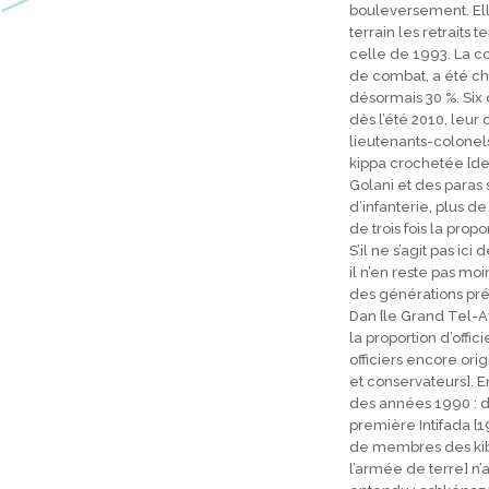
bouleversement. Elle
terrain les retraits 
celle de 1993. La co
de combat, a été cha
désormais 30 %. Six 
dès l’été 2010, leu
lieutenants-colonels 
kippa crochetée [de
Golani et des paras
d’infanterie, plus d
de trois fois la prop
S’il ne s’agit pas ic
il n’en reste pas moi
des générations préc
Dan [le Grand Tel-Av
la proportion d’offi
officiers encore ori
et conservateurs]. E
des années 1990 : d
première Intifada [19
de membres des kibbo
l’armée de terre] n’