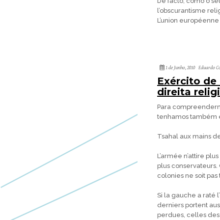
De facto, como o se
l’obscurantisme rel
L’union européenne 
1 de Junho, 2010
Eduardo Co
Exército de
direita relig
Para compreendermo
tenhamos também e
Tsahal aux mains de
L’armée n’attire plu
plus conservateurs. 
colonies ne soit pas 
Si la gauche a raté 
derniers portent aus
perdues, celles des