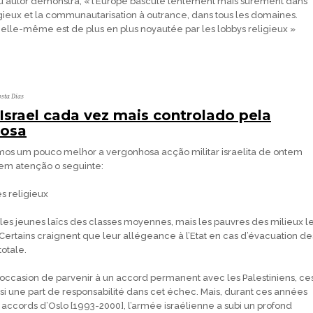
u autor demonstra, « l’Europe bascule lentement mais sûrement dans
igieux et la communautarisation à outrance, dans tous les domaines.
elle-même est de plus en plus noyautée par les lobbys religieux »
sta Dias
 Israel cada vez mais controlado pela
iosa
s um pouco melhor a vergonhosa acção militar israelita de ontem
m atenção o seguinte:
s religieux
s les jeunes laïcs des classes moyennes, mais les pauvres des milieux l
Certains craignent que leur allégeance à l’Etat en cas d’évacuation de
totale.
l’occasion de parvenir à un accord permanent avec les Palestiniens, ce
si une part de responsabilité dans cet échec. Mais, durant ces années
 accords d’Oslo [1993-2000], l’armée israélienne a subi un profond