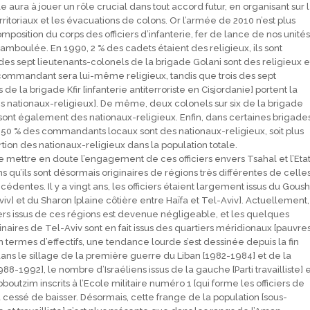
 aura à jouer un rôle crucial dans tout accord futur, en organisant sur 
territoriaux et les évacuations de colons. Or l’armée de 2010 n’est plus
mposition du corps des officiers d’infanterie, fer de lance de nos unités
mboulée. En 1990, 2 % des cadets étaient des religieux, ils sont
des sept lieutenants-colonels de la brigade Golani sont des religieux e
r commandant sera lui-même religieux, tandis que trois des sept
de la brigade Kfir [infanterie antiterroriste en Cisjordanie] portent la
s nationaux-religieux]. De même, deux colonels sur six de la brigade
 sont également des nationaux-religieux. Enfin, dans certaines brigade
e 50 % des commandants locaux sont des nationaux-religieux, soit plus
ortion des nationaux-religieux dans la population totale.
i de mettre en doute l’engagement de ces officiers envers Tsahal et l’Etat
ns qu’ils sont désormais originaires de régions très différentes de celle
édentes. Il y a vingt ans, les officiers étaient largement issus du Goush
iv] et du Sharon [plaine côtière entre Haïfa et Tel-Aviv]. Actuellement,
ciers issus de ces régions est devenue négligeable, et les quelques
ginaires de Tel-Aviv sont en fait issus des quartiers méridionaux [pauvre
n termes d’effectifs, une tendance lourde s’est dessinée depuis la fin
ans le sillage de la première guerre du Liban [1982-1984] et de la
88-1992], le nombre d’Israéliens issus de la gauche [Parti travailliste] e
utzim inscrits à l’Ecole militaire numéro 1 [qui forme les officiers de
a cessé de baisser. Désormais, cette frange de la population [sous-