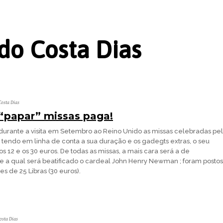
do Costa Dias
osta Dias
“papar” missas paga!
 durante a visita em Setembro ao Reino Unido as missas celebradas pe
 tendo em linha de conta a sua duração e os gadegts extras, o seu
os 12 e os 30 euros. De todas as missas, a mais cara será a de
 a qual será beatificado o cardeal John Henry Newman ; foram postos
es de 25 Libras (30 euros).
osta Dias