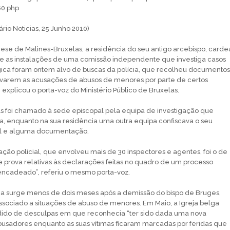
60.php
ário Noticias, 25 Junho 2010)
ese de Malines-Bruxelas, a residência do seu antigo arcebispo, carde
 e as instalações de uma comissão independente que investiga casos
gica foram ontem alvo de buscas da polícia, que recolheu documentos
rovarem as acusações de abusos de menores por parte de certos
explicou o porta-voz do Ministério Público de Bruxelas.
 foi chamado à sede episcopal pela equipa de investigação que
ca, enquanto na sua residência uma outra equipa confiscava o seu
l e alguma documentação.
ação policial, que envolveu mais de 30 inspectores e agentes, foi o de
 prova relativas às declarações feitas no quadro de um processo
cadeado”, referiu o mesmo porta-voz.
ia surge menos de dois meses após a demissão do bispo de Bruges,
ssociado a situações de abuso de menores. Em Maio, a Igreja belga
ido de desculpas em que reconhecia “ter sido dada uma nova
usadores enquanto as suas vítimas ficaram marcadas por feridas que