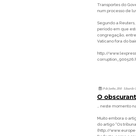
Transportes do Gove
num processo de luv
Segundo a Reuters, 
período em que este
congregação, entre 
Vaticano fora do bai
http://www.lexpress
corruption_900526.
19 de Junho, 2010
Eduardo C
O obscurant
… neste momento na
Muito embora o arti
do artigo “Os tribuna
(http://www.europe-e