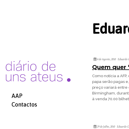
Eduar
4 de Agosto, 2010
Eduardo C
Quem quer 
Como notícia a AFP,
papa serão pagas e,
preço variará entre 
Birmingham, durante
AAP
à venda 70.00 bilhet
Contactos
29 de Julho, 2010
Eduardo C