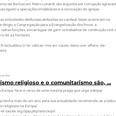
rno de Berlusconi, Pietro Lunardi, são arguidos por corrupção agrava
as ligado a operações imobiliárias e à renovação de igrejas
as actividades delituosas atribuídas ao cardeal Sepe ocorreram no
 dirigiu a Congregação para a Evangelização dos Povos, a
outras funções, encarregue de gerir os trabalhos de construção civil 
rro de 44 hectares
.fr/actualites/2/le-vatican-mis-en-cause-dans-une-affaire-de-
html
osta Dias
ismo religioso e o comunitarismo são, …
 Europa, face e verso de uma mesma praga que urge estripar.
go tenha mais de um ano, pela sua actualidade recomenda-se a leitur
is religiosos na Europa”
t-laicite.org/spip.php?article90).