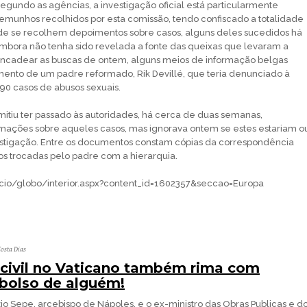
Segundo as agências, a investigação oficial está particularmente
temunhos recolhidos por esta comissão, tendo confiscado a totalidade
nde se recolhem depoimentos sobre casos, alguns deles sucedidos há
Embora não tenha sido revelada a fonte das queixas que levaram a
sencadear as buscas de ontem, alguns meios de informação belgas
ento de um padre reformado, Rik Devillé, que teria denunciado à
 90 casos de abusos sexuais.
itiu ter passado às autoridades, há cerca de duas semanas,
mações sobre aqueles casos, mas ignorava ontem se estes estariam o
estigação. Entre os documentos constam cópias da correspondência
s trocadas pelo padre com a hierarquia.
nicio/globo/interior.aspx?content_id=1602357&seccao=Europa
osta Dias
civil no Vaticano também rima com
 bolso de alguém!
o Sepe, arcebispo de Nápoles, e o ex-ministro das Obras Publicas e d