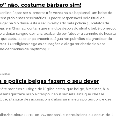
co” não, costume bárbaro sim!
online, “após ser submerso três vezes na pia baptismal, um bebé de
om problemas respiratórios. O padre responsável pelo ritual de
ugar na Moldávia, está a ser investigado pela polícia (…) Relatos de
ja, em Chisinau, contam que minutos depois do ritual o bebé começo
 a deitar sangue do nariz, acabando por falecer a caminho do hospita
 que assistiu a criança encontrou água nos pulmões, diagnosticando
o (…) O religioso nega as acusações e alega ter obedecido aos
das cerimónias de baptismo(…)”
osta Dias
a e polícia belgas fazem o seu dever
t été menées au siège de l’Église catholique belge, à Malines, à la
ens qui traite les plaintes pour abus sexuels, ainsi que chez le
t ce, à la suite des accusations d’abus sur mineurs portés contre des
alite/belgique/2010-06-24/pedophilie-perquisitions-au-coeur-de-l-