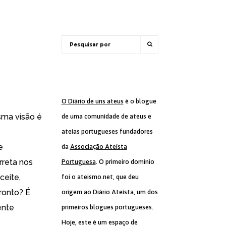
O Diário de uns ateus
é o blogue
sma visão é
de uma comunidade de ateus e
ateias portugueses fundadores
e
da
Associação Ateísta
rreta nos
Portuguesa
. O primeiro domínio
ceite,
foi o ateismo.net, que deu
ronto? É
origem ao Diário Ateísta, um dos
ente
primeiros blogues portugueses.
Hoje, este é um espaço de