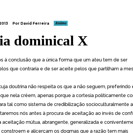
2013
Por David Ferreira
Ateísmo
ia dominical X
 à conclusão que a única forma que um ateu tem de ser
elos que contraria e de ser aceite pelos que partilham a me
uja doutrina não respeita os que a não seguem, preferindo 
que nela crêem, apenas porque a cortesia politicamente co
ara tal como sistema de credibilização socioculturalmente a
taremos nós antes à procura de aceitação ao invés de conf
 aceitação mútua, abrangente, generalizada e coniventem
 constroem e alicerçam os dogmas que a razão tem mais