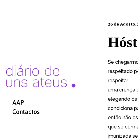
26 de Agosto, 
Hóst
Se chegarmos
respeitado p
respeitar
uma crença c
elegendo os 
AAP
condiciona p
Contactos
então não es
que só com a
imunizada se