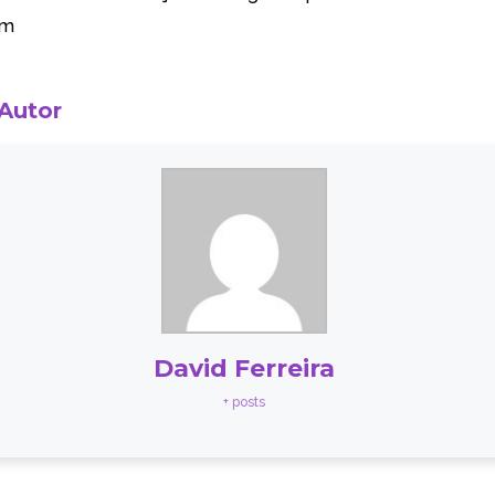
em
 Autor
David Ferreira
+ posts