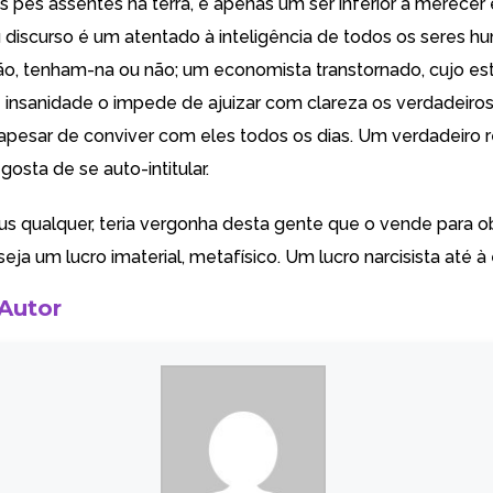
 pés assentes na terra, é apenas um ser inferior a merecer 
 discurso é um atentado à inteligência de todos os seres h
ão, tenham-na ou não; um economista transtornado, cujo es
insanidade o impede de ajuizar com clareza os verdadeiro
apesar de conviver com eles todos os dias. Um verdadeiro re
osta de se auto-intitular.
s qualquer, teria vergonha desta gente que o vende para ob
a um lucro imaterial, metafísico. Um lucro narcisista até à
 Autor