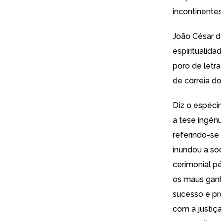
incontinente
João César d
espiritualid
poro de letr
de correia d
Diz o espéci
a tese ingén
referindo-se
inundou a s
cerimonial p
os maus gan
sucesso e pr
com a justi