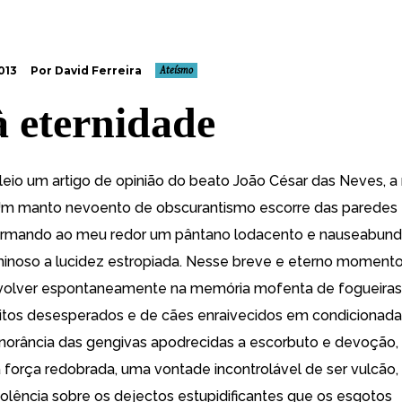
013
Por David Ferreira
Ateísmo
à eternidade
eio um artigo de opinião do beato João César das Neves, a 
Um manto nevoento de obscurantismo escorre das paredes 
ormando ao meu redor um pântano lodacento e nauseabundo
inoso a lucidez estropiada. Nesse breve e eterno moment
volver espontaneamente na memória mofenta de fogueiras
ritos desesperados e de cães enraivecidos em condicionad
norância das gengivas apodrecidas a escorbuto e devoção, 
orça redobrada, uma vontade incontrolável de ser vulcão
iolência sobre os dejectos estupidificantes que os esgotos