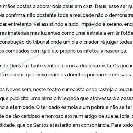
de mãos postas a adorar dois paus em cruz. Deus, esse ser q
ia confirma, não obstante toda a realidade não o demonstra
car, entretanto, vai assistindo a tudo, impávido e sereno, en
eres imateriais mas luzentes como uma estrela a emitir fotõe
onstrução do tribunal onde um dia o criador irá julgar todas
s cometidos com que ele próprio os infetou à nascença.
 de Deus faz tanto sentido como a doutrina cristã. Os que 
os mesmos que incriminam os doentes por não serem sãos.
s Neves será, neste teatro surrealista onde rasteja a loucur
 que publicita, uma alma privilegiada que atravessará a pass
o à eternidade. O ter dado esmola a um pobre e não se ter
rde de tão caridoso e honroso ato num artigo de sua autoria,
bilidade, que os Santos atestarão em consonância. Para tod