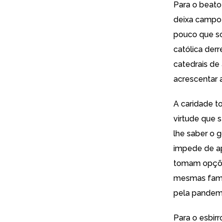
Para o beato
deixa campo 
pouco que so
católica derr
catedrais de
acrescentar 
A caridade t
virtude que 
lhe saber o 
impede de ap
tomam opções
mesmas famíl
pela pandemi
Para o esbir