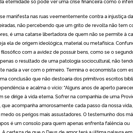
da eternidade só pode ver uma crise financeira como o infern
 se manifesta nas ruas veementemente contra a injustiça da 
heiradas, não percebendo que um grito de revolta não tem 
ores, é uma catarse libertadora de quem não se permite à c
seja ela de origem ideológica, material ou metafísica. Confu
 filosófico com a avidez de possuir bens, como se o segund
apenas o resultado de uma patologia sociocultural, não tend
e nada a ver com o primeiro. Termina o economista com es
ma conclusão que não destoaria dos primitivos escritos bíbl
ependência e acalma o vício: “Alguns anos de aperto parec
 se dirige à vida eterna. Sofrer na companhia de uma Prov
, que acompanha amorosamente cada passo da nossa vida,
 medo os perigos mais assustadores. O testemunho dos már
pos é um consolo para quem apenas enfrenta falência ou
A certeza de que o Deus de amor terá a última palavra em