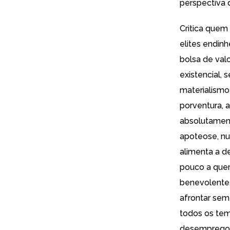
perspectiva 
Critica quem
elites endin
bolsa de val
existencial, 
materialismo
porventura, 
absolutament
apoteose, nu
alimenta a d
pouco a quem
benevolente
afrontar sem
todos os tem
desemprego. 