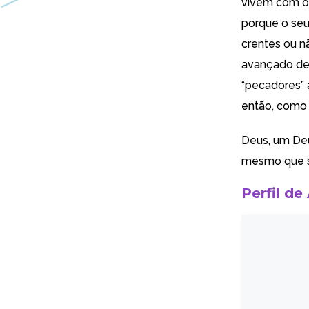
vivem com os
porque o seu
crentes ou n
avançado de 
“pecadores” 
então, como g
Deus, um Deu
mesmo que sej
Perfil de