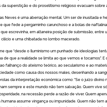
s da superstição e do proselitismo religioso evacuam sobre 
as Neves é uma aberração mental. Um ser de inusitada e h
ade que fede a pergaminho carunchoso e a bolas de naftalin
a que escrevinha, em altaneira posição de submissão, entre
o cilício e uma chibatada no lombo macerado.
me que “desde o Iluminismo um punhado de ideologias ten
ua de que a realidade se limita ao que vemos e tocamos”. E 
 ao falhanço do ateísmo teórico, ao secularismo e ao mater
ociedade como causa dos nossos males, desenhando a san
érolas da interpretação económica como: “Se o juízo divino n
ham sempre e este mundo não tem salvação. Quem vive só
osperidade, na recessão perde a razão de viver. Quem apen
ça humana assume vingança ou impunidade. Quem não tem 