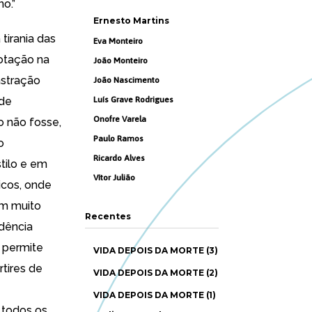
o.”
Ernesto Martins
tirania das
Eva Monteiro
cotação na
João Monteiro
astração
João Nascimento
nde
Luís Grave Rodrigues
Onofre Varela
o não fosse,
Paulo Ramos
o
Ricardo Alves
tilo e em
Vítor Julião
icos, onde
em muito
Recentes
idência
 permite
VIDA DEPOIS DA MORTE (3)
tires de
VIDA DEPOIS DA MORTE (2)
VIDA DEPOIS DA MORTE (1)
 todos os