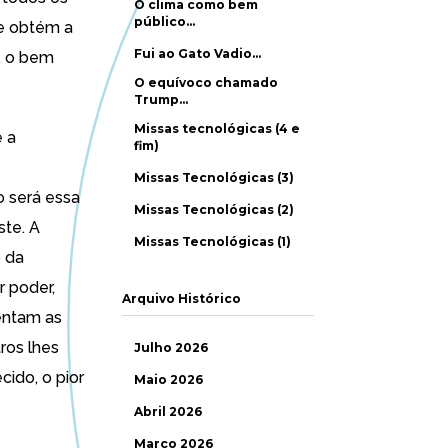
O clima como bem
público…
te obtém a
Fui ao Gato Vadio…
o, o bem
O equívoco chamado
Trump…
Missas tecnológicas (4 e
 a
fim)
Missas Tecnológicas (3)
 será essa
Missas Tecnológicas (2)
ste. A
Missas Tecnológicas (1)
o da
r poder,
Arquivo Histórico
entam as
ros lhes
Julho 2026
ido, o pior
Maio 2026
Abril 2026
Março 2026