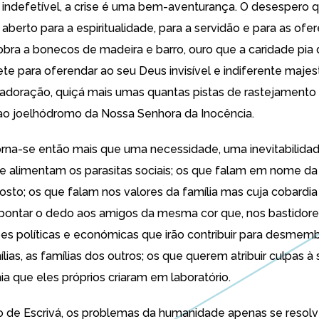
 indefetível, a crise é uma bem-aventurança. O desespero 
aberto para a espiritualidade, para a servidão e para as ofe
bra a bonecos de madeira e barro, ouro que a caridade pia d
ete para oferendar ao seu Deus invisível e indiferente maje
 adoração, quiçá mais umas quantas pistas de rastejamento
ao joelhódromo da Nossa Senhora da Inocência.
orna-se então mais que uma necessidade, uma inevitabilidad
se alimentam os parasitas sociais; os que falam em nome 
gosto; os que falam nos valores da família mas cuja cobardia
ontar o dedo aos amigos da mesma cor que, nos bastidores 
 políticas e económicas que irão contribuir para desmemb
ias, as famílias dos outros; os que querem atribuir culpas à
a que eles próprios criaram em laboratório.
ro de Escrivá, os problemas da humanidade apenas se resol