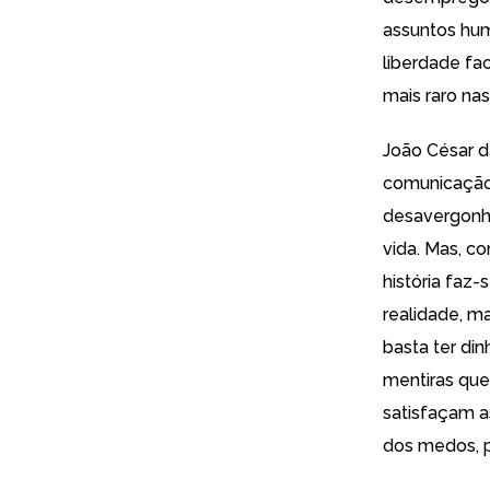
assuntos hum
liberdade fa
mais raro nas
João César d
comunicação s
desavergonha
vida. Mas, c
história faz
realidade, m
basta ter di
mentiras que
satisfaçam a
dos medos, p