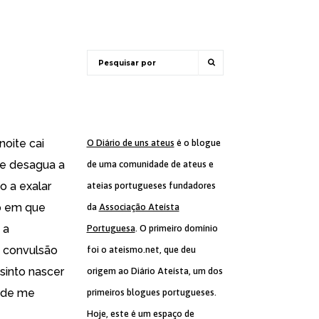
noite cai
O Diário de uns ateus
é o blogue
e desagua a
de uma comunidade de ateus e
 a exalar
ateias portugueses fundadores
o em que
da
Associação Ateísta
 a
Portuguesa
. O primeiro domínio
a convulsão
foi o ateismo.net, que deu
sinto nascer
origem ao Diário Ateísta, um dos
, de me
primeiros blogues portugueses.
Hoje, este é um espaço de