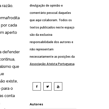
a razão.
divulgação de opinião e
comentário pessoal daqueles
ermafrodita
que aqui colaboram. Todos os
a por cada
textos publicados neste espaço
 um aperto
são da exclusiva
responsabilidade dos autores e
não representam
ta defender
necessariamente as posições da
continua,
Associação Ateísta Portuguesa
.
ialismo que
gue
ão existe,
 para o
as conta
a
Autores