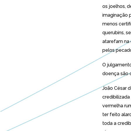
os joelhos, 
imaginação p
menos certifi
querubins, s
atarefam na c
pelos pecado
O julgamento
doença são 
João César da
credibilizada
vermelha rum
ter feito ala
toda a credi