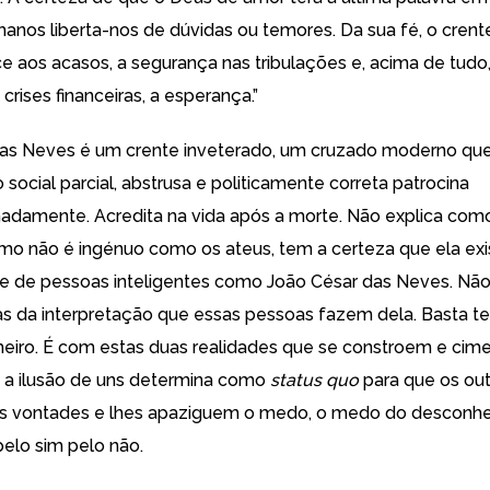
anos liberta-nos de dúvidas ou temores. Da sua fé, o cren
ce aos acasos, a segurança nas tribulações e, acima de tud
 crises financeiras, a esperança.”
as Neves é um crente inveterado, um cruzado moderno que
ocial parcial, abstrusa e politicamente correta patrocina
damente. Acredita na vida após a morte. Não explica como
omo não é ingénuo como os ateus, tem a certeza que ela exi
-se de pessoas inteligentes como João César das Neves. Nã
as da interpretação que essas pessoas fazem dela. Basta te
nheiro. É com estas duas realidades que se constroem e cim
 a ilusão de uns determina como
status quo
para que os out
s vontades e lhes apaziguem o medo, o medo do desconhec
elo sim pelo não.