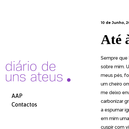
10 de Junho, 2
Até 
Sempre que l
sobre mim. 
meus pés, f
um cheiro om
me deixo en
AAP
carbonizar g
Contactos
a espumar ig
em mim uma f
cuspir com v