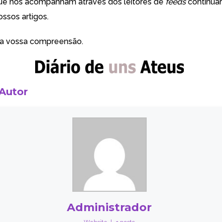
que nos acompanham através dos leitores de
feeds
continuar
ssos artigos.
la vossa compreensão.
 Autor
Administrador