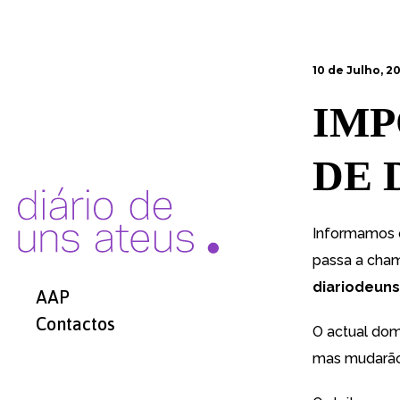
10 de Julho, 2
IMP
DE 
Informamos q
passa a cha
diariodeuns
AAP
Contactos
O actual dom
mas mudarão 