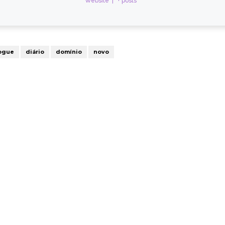
Website
|
+ posts
ogue
diário
domínio
novo