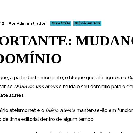
012
Por Administrador
Diário Ateísta
Diário de uns ateus
ORTANTE: MUDAN
DOMÍNIO
ue, a partir deste momento, o blogue que até aqui era o
Di
mar-se
Diário de uns ateus
e muda o seu domicílio para o do
ateus.net
.
ínio ateismo.net e o
Diário Ateísta
manter-se-ão em funcio
de linha editorial dentro de algum tempo.