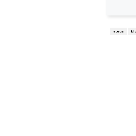
ateus
bl