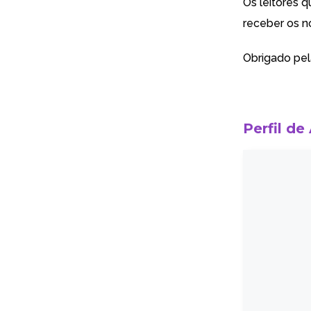
Os leitores 
receber os no
Obrigado pe
Perfil de