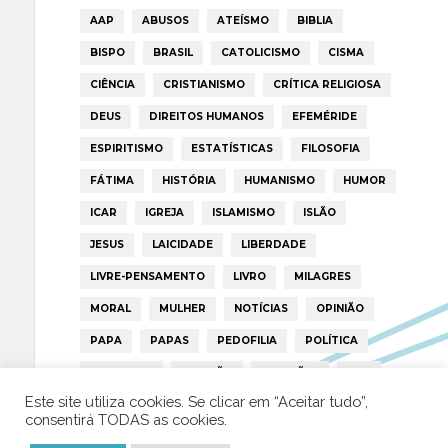
AAP
ABUSOS
ATEÍSMO
BIBLIA
BISPO
BRASIL
CATOLICISMO
CISMA
CIÊNCIA
CRISTIANISMO
CRÍTICA RELIGIOSA
DEUS
DIREITOS HUMANOS
EFEMÉRIDE
ESPIRITISMO
ESTATÍSTICAS
FILOSOFIA
FÁTIMA
HISTÓRIA
HUMANISMO
HUMOR
ICAR
IGREJA
ISLAMISMO
ISLÃO
JESUS
LAICIDADE
LIBERDADE
LIVRE-PENSAMENTO
LIVRO
MILAGRES
MORAL
MULHER
NOTÍCIAS
OPINIÃO
PAPA
PAPAS
PEDOFILIA
POLÍTICA
PORTUGAL
RELIGIÃO
RELIGIÕES
RTP
Este site utiliza cookies. Se clicar em “Aceitar tudo”,
TRUMP
VATICANO
consentirá TODAS as cookies.