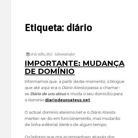
Etiqueta:
diário
10 de Julho, 2012
Administrador
IMPORTANTE: MUDANÇA
DE DOMÍNIO
Informamos que, a partir deste momento, o blogue
que até aqui era o
Diário Ateísta
passa a chamar-
se
Diário de uns ateus
e muda o seu domicílio para
o domínio
diariodeunsateus.net
.
O actual domínio ateismo.net e o
Diário Ateísta
manter-se-ão em funcionamento, mas mudarão
de linha editorial dentro de algum tempo.
Os leitores que nos acompanham através dos