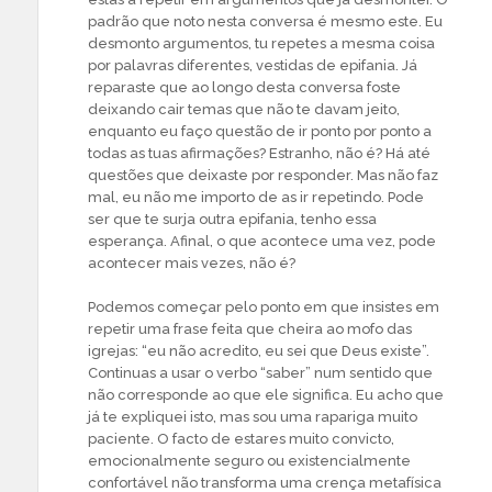
padrão que noto nesta conversa é mesmo este. Eu
desmonto argumentos, tu repetes a mesma coisa
por palavras diferentes, vestidas de epifania. Já
reparaste que ao longo desta conversa foste
deixando cair temas que não te davam jeito,
enquanto eu faço questão de ir ponto por ponto a
todas as tuas afirmações? Estranho, não é? Há até
questões que deixaste por responder. Mas não faz
mal, eu não me importo de as ir repetindo. Pode
ser que te surja outra epifania, tenho essa
esperança. Afinal, o que acontece uma vez, pode
acontecer mais vezes, não é?
Podemos começar pelo ponto em que insistes em
repetir uma frase feita que cheira ao mofo das
igrejas: “eu não acredito, eu sei que Deus existe”.
Continuas a usar o verbo “saber” num sentido que
não corresponde ao que ele significa. Eu acho que
já te expliquei isto, mas sou uma rapariga muito
paciente. O facto de estares muito convicto,
emocionalmente seguro ou existencialmente
confortável não transforma uma crença metafísica