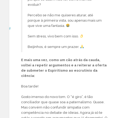
evoluir?
Percebo se não me quiseres aturar, até
porque à primeira vista, sou apenas mais um
que vive uma fantasia.
Sem stress, vivo bem com isso.
Beijinhos, é sempre um prazer.
E mais uma vez, como um cão atrás da cauda,
voltei a repetir argumentos e a reiterar a oferta
de submeter o Espiritismo ao escrutínio da
ciência:
Boa tarde!
Gosto imenso do novo tom. O “é giro”, é tão
conciliador que quase soa a paternalismo. Quase.
Mas convém não confundir simpatia com
competência no debate de ideias. Agora já só te
estás a repetir em argumentos que já desmontei. O