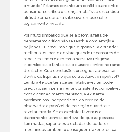
o mundo”. Estamos perante um conflito claro entre
pensamento crítico e crença metafísica escondida
atrás de uma certeza subjetiva, emocional e
logicamente inválida.
Por muito simpático que seja o tom, a falta de
pensamento crítico não se resolve com emojis e
beijinhos. Eu estou mais que disponível a entender
melhor o teu ponto de vista quando te cansares de
repetires sempre a mesma narrativa religiosa,
supersticiosa e fantasiosa e quiseres entrar no ramo
dos factos. Que conclusão consegues apresentar,
dentro do Espiritismo que seja testável e repetível?
Lembra-te que tem de ser falsificável, ter poder
preditivo, ser internamente consistente, compatível
com o conhecimento científico já existente,
parcimoniosa, independente da crença do
observador e passível de correção quando se
revelar errada. Se os cientistas fazem isto
diariamente, tenho a certeza de que as pessoas
iluminadas, superiores e dotadas de poderes
mediúnicos também o conseguem fazer e, quiçá,