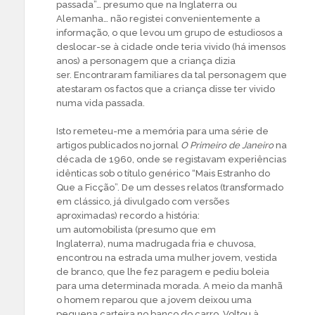
passada”… presumo que na Inglaterra ou
Alemanha… não registei convenientemente a
informação, o que levou um grupo de estudiosos a
deslocar-se à cidade onde teria vivido (há imensos
anos) a personagem que a criança dizia
ser. Encontraram familiares da tal personagem que
atestaram os factos que a criança disse ter vivido
numa vida passada.
Isto remeteu-me a memória para uma série de
artigos publicados no jornal
O Primeiro de Janeiro
na
década de 1960, onde se registavam experiências
idênticas sob o título genérico “Mais Estranho do
Que a Ficção”. De um desses relatos (transformado
em clássico, já divulgado com versões
aproximadas) recordo a história:
um automobilista (presumo que em
Inglaterra), numa madrugada fria e chuvosa,
encontrou na estrada uma mulher jovem, vestida
de branco, que lhe fez paragem e pediu boleia
para uma determinada morada. A meio da manhã
o homem reparou que a jovem deixou uma
pequena carteira no banco do carro. Voltou à