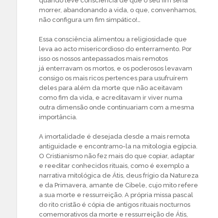
quando teve consciência de que o seu fim seria
morrer, abandonando a vida, o que, convenhamos,
não configura um fim simpático!…
Essa consciência alimentou a religiosidade que
leva ao acto misericordioso do enterramento. Por
isso os nossos antepassados mais remotos
já enterravam os mortos, e os poderosos levavam
consigo os mais ricos pertences para usufruírem
deles para além da morte que não aceitavam
como fim da vida, e acreditavam ir viver numa
outra dimensão onde continuariam com a mesma
importância.
A imortalidade é desejada desde a mais remota
antiguidade e encontramo-la na mitologia egípcia.
O Cristianismo não fez mais do que copiar, adaptar
e reeditar conhecidos rituais, como é exemplo a
narrativa mitológica de Átis, deus frígio da Natureza
e da Primavera, amante de Cibele, cujo mito refere
a sua morte e ressurreição. A própria missa pascal
do rito cristão é cópia de antigos rituais nocturnos
comemorativos da morte e ressurreição de Átis,