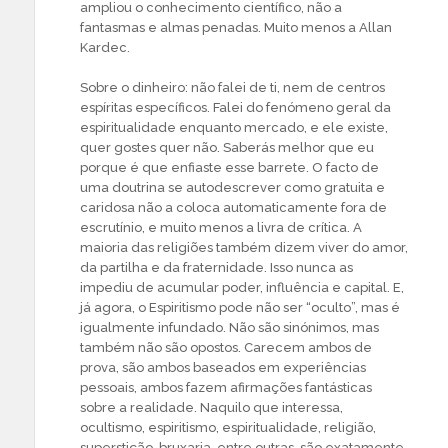
ampliou o conhecimento científico, não a
fantasmas e almas penadas. Muito menos a Allan
Kardec.
Sobre o dinheiro: não falei de ti, nem de centros
espíritas específicos. Falei do fenómeno geral da
espiritualidade enquanto mercado, e ele existe,
quer gostes quer não. Saberás melhor que eu
porque é que enfiaste esse barrete. O facto de
uma doutrina se autodescrever como gratuita e
caridosa não a coloca automaticamente fora de
escrutínio, e muito menos a livra de crítica. A
maioria das religiões também dizem viver do amor,
da partilha e da fraternidade. Isso nunca as
impediu de acumular poder, influência e capital. E,
já agora, o Espiritismo pode não ser “oculto”, mas é
igualmente infundado. Não são sinónimos, mas
também não são opostos. Carecem ambos de
prova, são ambos baseados em experiências
pessoais, ambos fazem afirmações fantásticas
sobre a realidade. Naquilo que interessa,
ocultismo, espiritismo, espiritualidade, religião,
superstição, bruxaria, entre outras, são exatamente