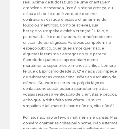
real. Acima de tudo faz uso de uma chantagem
emocional descarada. “Isto é a minha crença, eu
estou a dizer-te que é verdade e se me
contrariares és rude e estás a chamar-me de
louco ou mentiroso. Como te atreves, sua
herege??? Respeita a minha crença!!!” É feio, é
paternalista, é o que faz persistir o incómodo em
criticar ideias religiosas. As ideias competem no
espaço público, quer queiramos quer não, e
algumas fazem mais estragos do que parece.
Sobretudo quando se apresentam como
moralmente superiores e imunes à crítica. Lembra-
te que o Espiritismo desde 1857 e nada vos impede
de submeter as vossas conclusões ao escrutínio da
ciência. Quando quiseres, eu própria faço os
contactos necessários para submeter uma das
vossas sessões à verificação de cientistas e céticos.
Acho que já tinha feito esta oferta. És muito
simpático e tal, mas esta parte não dá jeito, não é?
Por isso não, não te levo a mal, nem me cansas. Mas
convém chamar as coisas pelo nome. Não estamos
perante duas “formas igualmente válidas de viver