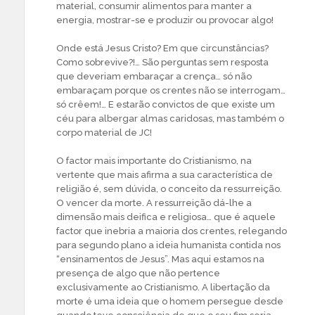
material, consumir alimentos para manter a
energia, mostrar-se e produzir ou provocar algo!
Onde está Jesus Cristo? Em que circunstâncias?
Como sobrevive?!… São perguntas sem resposta
que deveriam embaraçar a crença… só não
embaraçam porque os crentes não se interrogam…
só crêem!… E estarão convictos de que existe um
céu para albergar almas caridosas, mas também o
corpo material de JC!
O factor mais importante do Cristianismo, na
vertente que mais afirma a sua característica de
religião é, sem dúvida, o conceito da ressurreição.
O vencer da morte. A ressurreição dá-lhe a
dimensão mais deifica e religiosa… que é aquele
factor que inebria a maioria dos crentes, relegando
para segundo plano a ideia humanista contida nos
“ensinamentos de Jesus”. Mas aqui estamos na
presença de algo que não pertence
exclusivamente ao Cristianismo. A libertação da
morte é uma ideia que o homem persegue desde