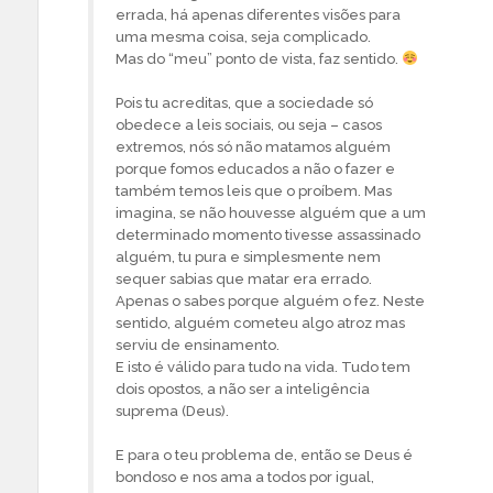
errada, há apenas diferentes visões para
uma mesma coisa, seja complicado.
Mas do “meu” ponto de vista, faz sentido.
Pois tu acreditas, que a sociedade só
obedece a leis sociais, ou seja – casos
extremos, nós só não matamos alguém
porque fomos educados a não o fazer e
também temos leis que o proíbem. Mas
imagina, se não houvesse alguém que a um
determinado momento tivesse assassinado
alguém, tu pura e simplesmente nem
sequer sabias que matar era errado.
Apenas o sabes porque alguém o fez. Neste
sentido, alguém cometeu algo atroz mas
serviu de ensinamento.
E isto é válido para tudo na vida. Tudo tem
dois opostos, a não ser a inteligência
suprema (Deus).
E para o teu problema de, então se Deus é
bondoso e nos ama a todos por igual,