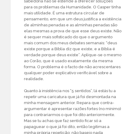
sabedoria não se estende a oferecer soluções
para os problemas da Humanidade. O Casper tinha
mais utilidade. É uma estrutura circular de
pensamento, em que um deus justifica a existência
de alminhas penadas e as alminhas penadas são
elas mesmas a prova de que esse deus existe. Não
é sequer mais sofisticado do que o argumento
mais comum dos meus debates semanais: “deus
existe porque a Bíblia diz que existe, e a Bíblia é
verdade porque deus existe”. Aplique-se o mesmo
ao Corão, que é usado exatamente da mesma
forma. O problema é o facto de não acrescentares
qualquer poder explicativo verificável sobre a
realidade.
Quanto à insistência nos “5 sentidos”, lá estás tu a
repetir uma caricatura que já foi desmontada na
minha mensagem anterior. Repara que contra-
argumentar é apresentar razões fortes (no mínimo)
para contrariarmos o que foi dito anteriormente.
Mas se tu achas que faz sentido ficar só a
papaguear o que já foi dito, então legitimas a
minha própria repetição: não baseio nada