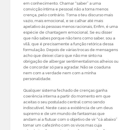
em conhecimento. Chamar “saber” a uma
convicção íntima e pessoal não a torna menos
crença, pelo contrário. Torna o teu discurso mais
vazio, mais emocional, e se calhar até mais
apelativo às pessoas menos racionais, Enfim, é uma
espécie de chantagem emocional. Se eu disser
que não sabes porque não tens como saber, sou a
vilã, que é precisamente a função retórica dessa
formulação. Depois de várias trocas de mensagens
acho que deixei claro que não me sinto na
obrigação de albergar sentimentalismos alheios ou
de concordar só para agradar. Não se coaduna
nem com a verdade nem com a minha
personalidade.
Qualquer sistema fechado de crenças ganha
coerência interna a partir do momento em que
aceitas o seu postulado central como sendo
indiscutível. Neste caso a existência de um deus
supremo e de um mundo de fantasmas que
andam aí a flutuar com o objetivo de vir “cá abaixo”
tomar um cafezinho com os vivos mas cuja