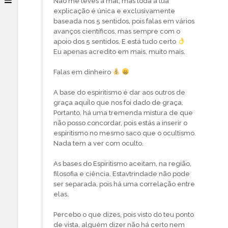
Não me leves a mal, mas toda a tua
explicação é única e exclusivamente
baseada nos 5 sentidos, pois falas em vários
avanços científicos, mas sempre com o
apoio dos 5 sentidos. E está tudo certo
Eu apenas acredito em mais, muito mais.
Falas em dinheiro
A base do espiritismo é dar aos outros de
graça aquilo que nos foi dado de graça.
Portanto, há uma tremenda mistura de que
não posso concordar, pois estás a inserir o
espiritismo no mesmo saco que o ocultismo.
Nada tem a ver com oculto.
As bases do Espiritismo aceitam, na região,
filosofia e ciência. Estavtrindade não pode
ser separada, pois há uma correlação entre
elas.
Percebo o que dizes, pois visto do teu ponto
de vista, alguém dizer não há certo nem