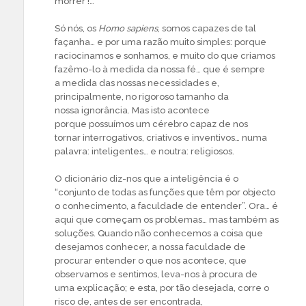
morrer !…
Só nós, os
Homo sapiens
, somos capazes de tal
façanha… e por uma razão muito simples: porque
raciocinamos e sonhamos, e muito do que criamos
fazêmo-lo à medida da nossa fé… que é sempre
a medida das nossas necessidades e,
principalmente, no rigoroso tamanho da
nossa ignorância. Mas isto acontece
porque possuímos um cérebro capaz de nos
tornar interrogativos, criativos e inventivos… numa
palavra: inteligentes… e noutra: religiosos.
O dicionário diz-nos que a inteligência é o
“conjunto de todas as funções que têm por objecto
o conhecimento, a faculdade de entender”. Ora… é
aqui que começam os problemas… mas também as
soluções. Quando não conhecemos a coisa que
desejamos conhecer, a nossa faculdade de
procurar entender o que nos acontece, que
observamos e sentimos, leva-nos à procura de
uma explicação; e esta, por tão desejada, corre o
risco de, antes de ser encontrada,