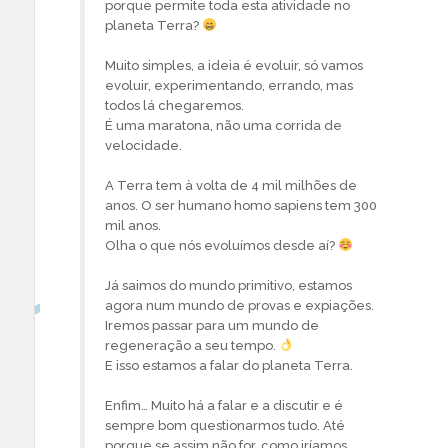
porque permite toda esta atividade no
planeta Terra?
Muito simples, a ideia é evoluir, só vamos
evoluir, experimentando, errando, mas
todos lá chegaremos.
É uma maratona, não uma corrida de
velocidade.
A Terra tem à volta de 4 mil milhões de
anos. O ser humano homo sapiens tem 300
mil anos.
Olha o que nós evoluímos desde aí?
Já saimos do mundo primitivo, estamos
agora num mundo de provas e expiações.
Iremos passar para um mundo de
regeneração a seu tempo.
E isso estamos a falar do planeta Terra.
Enfim… Muito há a falar e a discutir e é
sempre bom questionarmos tudo. Até
porque se assim não for, como iríamos