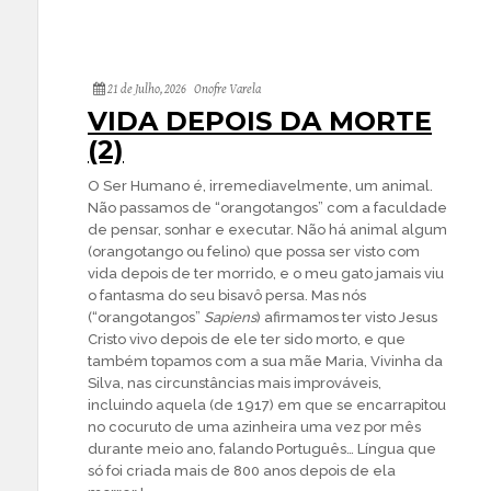
21 de Julho, 2026
Onofre Varela
VIDA DEPOIS DA MORTE
(2)
O Ser Humano é, irremediavelmente, um animal.
Não passamos de “orangotangos” com a faculdade
de pensar, sonhar e executar. Não há animal algum
(orangotango ou felino) que possa ser visto com
vida depois de ter morrido, e o meu gato jamais viu
o fantasma do seu bisavô persa. Mas nós
(“orangotangos”
Sapiens
) afirmamos ter visto Jesus
Cristo vivo depois de ele ter sido morto, e que
também topamos com a sua mãe Maria, Vivinha da
Silva, nas circunstâncias mais improváveis,
incluindo aquela (de 1917) em que se encarrapitou
no cocuruto de uma azinheira uma vez por mês
durante meio ano, falando Português… Língua que
só foi criada mais de 800 anos depois de ela