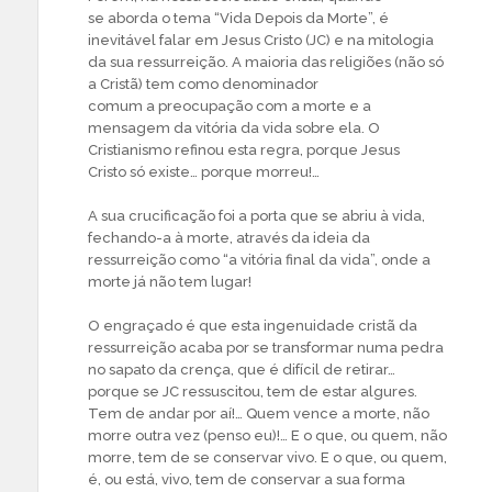
se aborda o tema “Vida Depois da Morte”, é
inevitável falar em Jesus Cristo (JC) e na mitologia
da sua ressurreição. A maioria das religiões (não só
a Cristã) tem como denominador
comum a preocupação com a morte e a
mensagem da vitória da vida sobre ela. O
Cristianismo refinou esta regra, porque Jesus
Cristo só existe… porque morreu!…
A sua crucificação foi a porta que se abriu à vida,
fechando-a à morte, através da ideia da
ressurreição como “a vitória final da vida”, onde a
morte já não tem lugar!
O engraçado é que esta ingenuidade cristã da
ressurreição acaba por se transformar numa pedra
no sapato da crença, que é difícil de retirar…
porque se JC ressuscitou, tem de estar algures.
Tem de andar por aí!… Quem vence a morte, não
morre outra vez (penso eu)!… E o que, ou quem, não
morre, tem de se conservar vivo. E o que, ou quem,
é, ou está, vivo, tem de conservar a sua forma