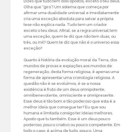
Dizes que tudo tem dois opostos, exceto o teu deus.
Olha que “giro”! Um sistema que começa por
afirmar uma dualidade universal e imediatamente
cria uma exceção absoluta para salvar a própria
tese não explica nada. Tudo tem um criador
exceto o teu deus. Afinal, se a regra universal tem
uma exceção, quem te diz que não tem duas, ou
três, ou mil? Quem te diz que não é o universo essa
exceção?
Quanto à história da evolução moral da Terra, dos
mundos de provas e expiações aos mundos de
regeneração, desta forma religiosa, é apenas uma
forma de apresentar uma cronologia religiosa. A
questão não é se evoluímos, é se a nossa
existência é fruto de um deus omnipotente,
omnibenevolente, omnisciente e omnipresente.
Esse deus é tão bom e tão poderoso que esta é a
melhor ideia que consegue ter? Eu que sou
humana e limitada consigo ter ideias melhores.
Aposto que tu também. Esse é um deus pouco
poderoso, pouco criativo ou pouco competente. Em
todo o caso, é acima de tudo, pouco. Uma