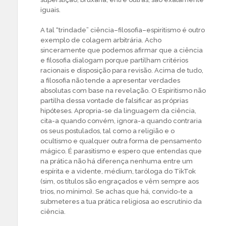
iguais.
A tal “trindade” ciência–filosofia–espiritismo é outro
exemplo de colagem arbitrária. Acho
sinceramente que podemos afirmar que a ciência
e filosofia dialogam porque partilham critérios
racionais e disposição para revisão. Acima de tudo,
a filosofia não tende a apresentar verdades
absolutas com base na revelação. O Espiritismo não
partilha dessa vontade de falsificar as próprias
hipóteses. Apropria-se da linguagem da ciência,
cita-a quando convém, ignora-a quando contraria
os seus postulados, tal como a religião e o
ocultismo e qualquer outra forma de pensamento
mágico. É parasitismo e espero que entendas que
na prática não há diferença nenhuma entre um
espírita e a vidente, médium, taróloga do TikTok
(sim, os títulos são engraçados e vêm sempre aos
trios, no mínimo). Se achas que há, convido-te a
submeteres a tua prática religiosa ao escrutínio da
ciência.