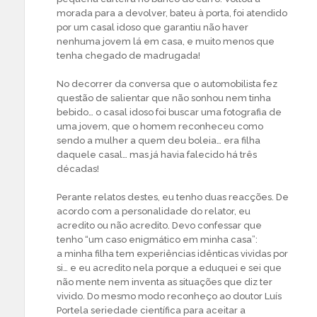
morada para a devolver, bateu à porta, foi atendido
por um casal idoso que garantiu não haver
nenhuma jovem lá em casa, e muito menos que
tenha chegado de madrugada!
No decorrer da conversa que o automobilista fez
questão de salientar que não sonhou nem tinha
bebido… o casal idoso foi buscar uma fotografia de
uma jovem, que o homem reconheceu como
sendo a mulher a quem deu boleia… era filha
daquele casal… mas já havia falecido há três
décadas!
Perante relatos destes, eu tenho duas reacções. De
acordo com a personalidade do relator, eu
acredito ou não acredito. Devo confessar que
tenho “um caso enigmático em minha casa”:
a minha filha tem experiências idênticas vividas por
si… e eu acredito nela porque a eduquei e sei que
não mente nem inventa as situações que diz ter
vivido. Do mesmo modo reconheço ao doutor Luís
Portela seriedade científica para aceitar a