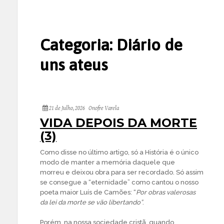
Categoria:
Diário de
uns ateus
21 de Julho, 2026
Onofre Varela
VIDA DEPOIS DA MORTE
(3)
Como disse no último artigo, só a História é o único
modo de manter a memória daquele que
morreu e deixou obra para ser recordado. Só assim
se consegue a “eternidade” como cantou o nosso
poeta maior Luís de Camões: “
Por obras valerosas
da lei da morte se vão libertando”
.
Porém, na nossa sociedade cristã, quando