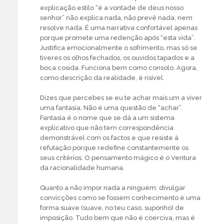
explicação estilo “é a vontade de deus nosso
senhor” não explica nada, não prevê nada, nem
resolve nada. É uma narrativa confortável apenas
porque promete uma redenção após “esta vida”.
Justifica emocionalmente o sofrimento, mas só se
tiveres os olhos fechados, os ouvidos tapados e a
boca cosida. Funciona bem como consolo. Agora,
como descrição da realidade, é risível.
Dizes que percebes se eu te achar mais um a viver
uma fantasia. Não é uma questão de “achar”.
Fantasia é o nome que se dá a um sistema
explicativo que não tem correspondência
demonstrável com os factos e que resiste à
refutação porque redefine constantemente os
seus critérios. O pensamento mágico é o Ventura
da racionalidade humana.
Quanto a não impor nada a ninguém: divulgar
convicções como se fossem conhecimento é uma
forma suave (suave, no teu caso, suponho) de
imposição. Tudo bem que não é coerciva, mas é