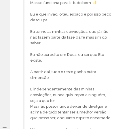
Mas se funciona para ti, tudo bem.
Eu é que invadi o teu espaço e por isso peço
desculpa.
Eu tenho as minhas convicções, que já não
não fazem parte da fase da fé mas sim do
saber.
Eu não acredito em Deus, eu sei que Ele
existe.
A partir daí, tudo o resto ganha outra
dimensão.
E independentemente das minhas
convicções, nunca quis impor a ninguém,
seja o que for.
Mas não posso nunca deixar de divulgar e
acima de tudo tentar ser a melhor versão
que posso ser, enquanto espírito encarnado.