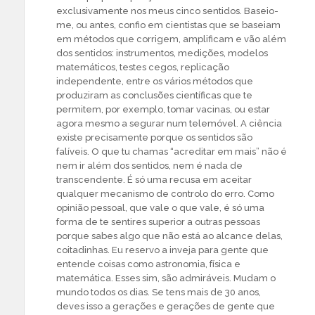
exclusivamente nos meus cinco sentidos. Baseio-
me, ou antes, confio em cientistas que se baseiam
em métodos que corrigem, amplificam e vão além
dos sentidos: instrumentos, medições, modelos
matemáticos, testes cegos, replicação
independente, entre os vários métodos que
produziram as conclusões científicas que te
permitem, por exemplo, tomar vacinas, ou estar
agora mesmo a segurar num telemóvel. A ciência
existe precisamente porque os sentidos são
falíveis. O que tu chamas “acreditar em mais” não é
nem ir além dos sentidos, nem é nada de
transcendente. É só uma recusa em aceitar
qualquer mecanismo de controlo do erro. Como
opinião pessoal, que vale o que vale, é só uma
forma de te sentires superior a outras pessoas
porque sabes algo que não está ao alcance delas,
coitadinhas. Eu reservo a inveja para gente que
entende coisas como astronomia, física e
matemática. Esses sim, são admiráveis. Mudam o
mundo todos os dias. Se tens mais de 30 anos,
deves isso a gerações e gerações de gente que