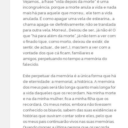
Vejamos… a frase “vida depois da morte” é uma
incongruência, porque a morte anula a vida e nada
mais há para aquele que morreu… ele tem a vida
anulada. É como apagar uma vela de estearina… a
chama apaga-se definitivamente; não se translada
para outra vela. Morreu!… Deixou de ser… já não é! O
que “há para além da morte”, já não tem a ver com
o finado (que, como morto, deixou de existir, de
sentir, de actuar… de ser!…), mas tem a ver com a
vontade dos que cá ficam, familiares e
amigos, perpetuando no tempo a memória do
falecido.
Este perpetuar da memória é a única forma que há
de eternidade: a memorial, a histórica. A memória
dos meus pais será tão longa quanto mais longa for
a vida daqueles que os recordam. Na minha morte
e na da minha mulher, fica a minha filha que os
recordará. Os meus netos, embora não tivessem
conhecido os bisavós, sabem das suas existências e
histórias que ouviram contar sobre eles, pelo que
os meus pais continuarão vivos nas suas memórias.
Quando morrer a última pessoa que os recorda,