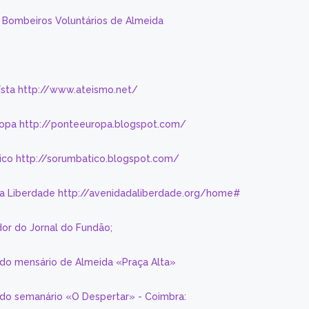
s Bombeiros Voluntários de Almeida
eísta http://www.ateismo.net/
ropa http://ponteeuropa.blogspot.com/
ico http://sorumbatico.blogspot.com/
da Liberdade http://avenidadaliberdade.org/home#
or do Jornal do Fundão;
 do mensário de Almeida «Praça Alta»
a do semanário «O Despertar» - Coimbra: