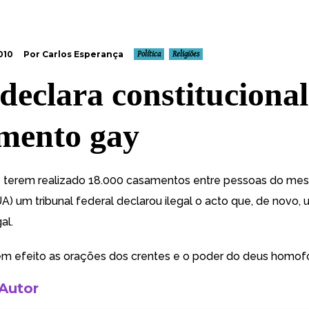
010
Por Carlos Esperança
Política
Religiões
 declara constitucional
mento gay
 terem realizado 18.000 casamentos entre pessoas do me
UA) um tribunal federal declarou ilegal o acto que, de novo,
u
gal
.
em efeito as orações dos crentes e o poder do deus homof
 Autor