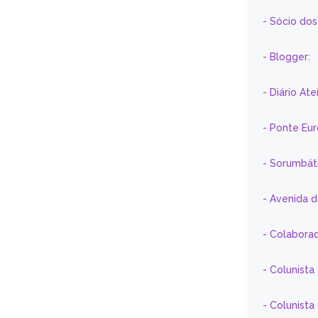
- Sócio do
- Blogger:
- Diário At
- Ponte Eu
- Sorumbát
- Avenida 
- Colaborad
- Colunista
- Colunist