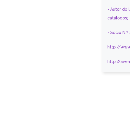
- Autor do 
catálogos;
- Sócio N.º
http://www
http://ave