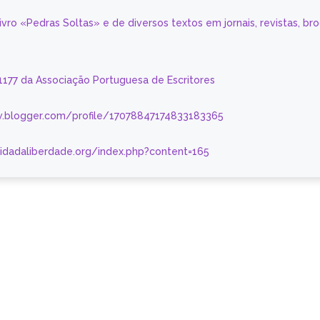
livro «Pedras Soltas» e de diversos textos em jornais, revistas, br
 1177 da Associação Portuguesa de Escritores
.blogger.com/profile/17078847174833183365
nidadaliberdade.org/index.php?content=165