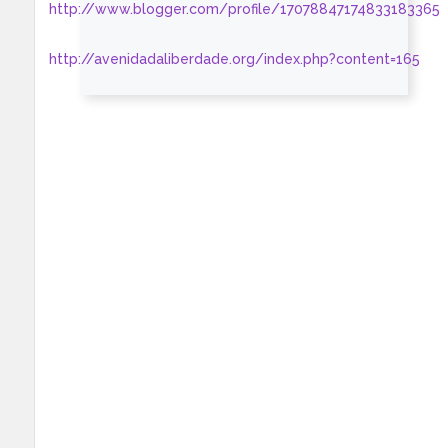
http://www.blogger.com/profile/17078847174833183365
http://avenidadaliberdade.org/index.php?content=165