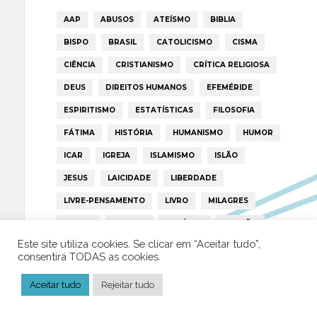
AAP
ABUSOS
ATEÍSMO
BIBLIA
BISPO
BRASIL
CATOLICISMO
CISMA
CIÊNCIA
CRISTIANISMO
CRÍTICA RELIGIOSA
DEUS
DIREITOS HUMANOS
EFEMÉRIDE
ESPIRITISMO
ESTATÍSTICAS
FILOSOFIA
FÁTIMA
HISTÓRIA
HUMANISMO
HUMOR
ICAR
IGREJA
ISLAMISMO
ISLÃO
JESUS
LAICIDADE
LIBERDADE
LIVRE-PENSAMENTO
LIVRO
MILAGRES
MORAL
MULHER
NOTÍCIAS
OPINIÃO
Este site utiliza cookies. Se clicar em “Aceitar tudo”,
PAPA
PAPAS
PEDOFILIA
POLÍTICA
consentirá TODAS as cookies.
PORTUGAL
RELIGIÃO
RELIGIÕES
RTP
Aceitar tudo
Rejeitar tudo
TRUMP
VATICANO