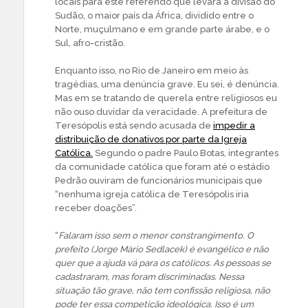
locais para este referendo que levará à divisão do
Sudão, o maior país da África, dividido entre o
Norte, muçulmano e em grande parte árabe, e o
Sul, afro-cristão.
Enquanto isso, no Rio de Janeiro em meio às
tragédias, uma denúncia grave. Eu sei, é denúncia.
Mas em se tratando de querela entre religiosos eu
não ouso duvidar da veracidade. A prefeitura de
Teresópolis está sendo acusada de
impedir a
distribuição de donativos por parte da Igreja
Católica.
Segundo o padre Paulo Botas, integrantes
da comunidade católica que foram até o estádio
Pedrão ouviram de funcionários municipais que
“nenhuma igreja católica de Teresópolis iria
receber doações”.
“
Falaram isso sem o menor constrangimento. O
prefeito (Jorge Mário Sedlacek) é evangélico e não
quer que a ajuda vá para os católicos. As pessoas se
cadastraram, mas foram discriminadas. Nessa
situação tão grave, não tem confissão religiosa, não
pode ter essa competição ideológica. Isso é um