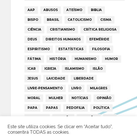
AAP
ABUSOS
ATEÍSMO
BIBLIA
BISPO
BRASIL
CATOLICISMO
CISMA
CIÊNCIA
CRISTIANISMO
CRÍTICA RELIGIOSA
DEUS
DIREITOS HUMANOS
EFEMÉRIDE
ESPIRITISMO
ESTATÍSTICAS
FILOSOFIA
FÁTIMA
HISTÓRIA
HUMANISMO
HUMOR
ICAR
IGREJA
ISLAMISMO
ISLÃO
JESUS
LAICIDADE
LIBERDADE
LIVRE-PENSAMENTO
LIVRO
MILAGRES
MORAL
MULHER
NOTÍCIAS
OPINIÃO
PAPA
PAPAS
PEDOFILIA
POLÍTICA
PORTUGAL
RELIGIÃO
RELIGIÕES
RTP
Este site utiliza cookies. Se clicar em “Aceitar tudo”,
TRUMP
VATICANO
consentirá TODAS as cookies.