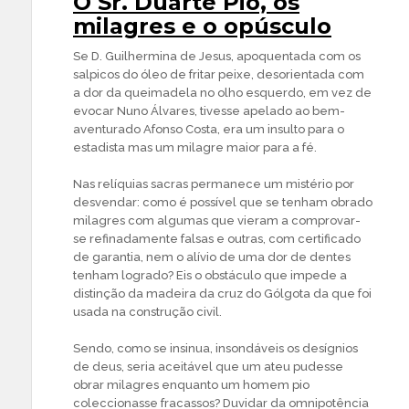
O Sr. Duarte Pio, os
milagres e o opúsculo
Se D. Guilhermina de Jesus, apoquentada com os
salpicos do óleo de fritar peixe, desorientada com
a dor da queimadela no olho esquerdo, em vez de
evocar Nuno Álvares, tivesse apelado ao bem-
aventurado Afonso Costa, era um insulto para o
estadista mas um milagre maior para a fé.
Nas relíquias sacras permanece um mistério por
desvendar: como é possível que se tenham obrado
milagres com algumas que vieram a comprovar-
se refinadamente falsas e outras, com certificado
de garantia, nem o alívio de uma dor de dentes
tenham logrado? Eis o obstáculo que impede a
distinção da madeira da cruz do Gólgota da que foi
usada na construção civil.
Sendo, como se insinua, insondáveis os desígnios
de deus, seria aceitável que um ateu pudesse
obrar milagres enquanto um homem pio
coleccionasse fracassos? Duvidar da omnipotência