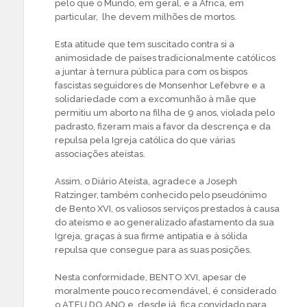
pelo que o Mundo, em geral, e a África, em
particular, lhe devem milhões de mortos.
Esta atitude que tem suscitado contra si a
animosidade de países tradicionalmente católicos
a juntar à ternura pública para com os bispos
fascistas seguidores de Monsenhor Lefebvre e a
solidariedade com a excomunhão à mãe que
permitiu um aborto na filha de 9 anos, violada pelo
padrasto, fizeram mais a favor da descrença e da
repulsa pela Igreja católica do que várias
associações ateístas.
Assim, o Diário Ateísta, agradece a Joseph
Ratzinger, também conhecido pelo pseudónimo
de Bento XVI, os valiosos serviços prestados à causa
do ateísmo e ao generalizado afastamento da sua
Igreja, graças à sua firme antipatia e à sólida
repulsa que consegue para as suas posições.
Nesta conformidade, BENTO XVI, apesar de
moralmente pouco recomendável, é considerado
o ATEU DO ANO e, desde já, fica convidado para