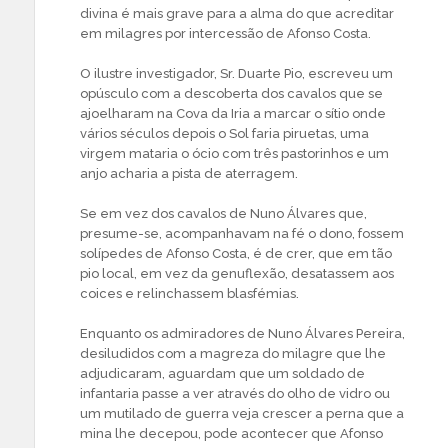
divina é mais grave para a alma do que acreditar
em milagres por intercessão de Afonso Costa.
O ilustre investigador, Sr. Duarte Pio, escreveu um
opúsculo com a descoberta dos cavalos que se
ajoelharam na Cova da Iria a marcar o sítio onde
vários séculos depois o Sol faria piruetas, uma
virgem mataria o ócio com três pastorinhos e um
anjo acharia a pista de aterragem.
Se em vez dos cavalos de Nuno Álvares que,
presume-se, acompanhavam na fé o dono, fossem
solípedes de Afonso Costa, é de crer, que em tão
pio local, em vez da genuflexão, desatassem aos
coices e relinchassem blasfémias.
Enquanto os admiradores de Nuno Álvares Pereira,
desiludidos com a magreza do milagre que lhe
adjudicaram, aguardam que um soldado de
infantaria passe a ver através do olho de vidro ou
um mutilado de guerra veja crescer a perna que a
mina lhe decepou, pode acontecer que Afonso