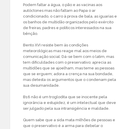
Podem faltar a água, o pão e as vacinas aos
autóctones mas não faltam ao Papa o ar
condicionado, o carro à prova de bala, as iguarias e
os banhos de multidão organizados pelo exército
de freiras, padres e políticos interessados na sua
bênção.
Bento XVI resiste bem às condições
meteorológicas mas reage mal aos meios de
comunicação social. Dá-se bem com o latim, mas
tem dificuldades com o preservativo; aprecia as
multidões que se ajoelham, mas teme as pessoas
que se erguem; adora a crença na sua bondade,
mas detesta os argumentos que o condenam pela
sua desumanidade.
B16 não é um troglodita que se inocente pela
ignorância e estupidez, é um intelectual que deve
ser julgado pela sua intransigência e maldade.
Quem sabe que a sida mata milhões de pessoas e
que o preservativo é a arma para debelar o