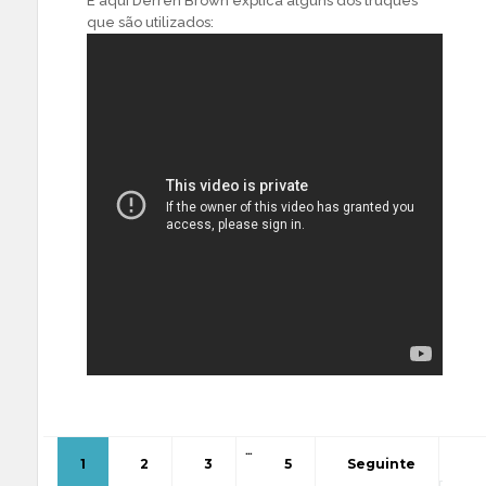
E aqui Derren Brown explica alguns dos truques
que são utilizados:
…
1
2
3
5
Seguinte