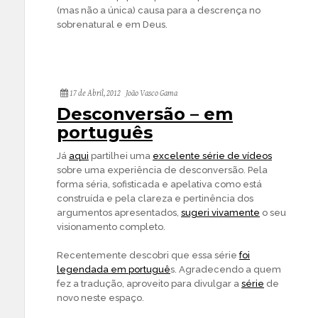
(mas não a única) causa para a descrença no
sobrenatural e em Deus.
17 de Abril, 2012
João Vasco Gama
Desconversão – em
português
Já
aqui
partilhei uma
excelente série de vídeos
sobre uma experiência de desconversão. Pela
forma séria, sofisticada e apelativa como está
construída e pela clareza e pertinência dos
argumentos apresentados,
sugeri vivamente
o seu
visionamento completo.
Recentemente descobri que essa série
foi
legendada em portuguê
s. Agradecendo a quem
fez a tradução, aproveito para divulgar a
série
de
novo neste espaço.