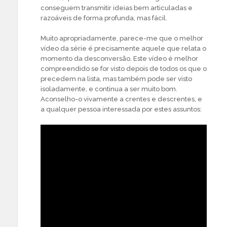
conseguem transmitir ideias bem articuladas e
razoáveis de forma profunda, mas fácil.
Muito apropriadamente, parece-me que o melhor
vídeo da série é precisamente aquele que relata o
momento da desconversão. Este vídeo é melhor
compreendido se for visto depois de todos os que o
precedem na lista, mas também pode ser visto
isoladamente, e continua a ser muito bom.
Aconselho-o vivamente a crentes e descrentes, e
a qualquer pessoa interessada por estes assuntos: