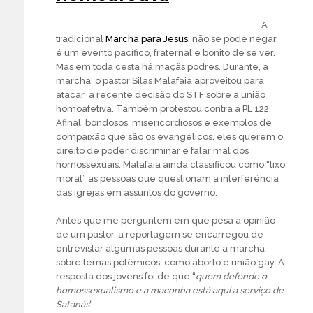
A
tradicional
Marcha para Jesus
, não se pode negar,
é um evento pacífico, fraternal e bonito de se ver.
Mas em toda cesta há maçãs podres. Durante, a
marcha, o pastor Silas Malafaia aproveitou para
atacar a recente decisão do STF sobre a união
homoafetiva. Também protestou contra a PL 122.
Afinal, bondosos, misericordiosos e exemplos de
compaixão que são os evangélicos, eles querem o
direito de poder discriminar e falar mal dos
homossexuais. Malafaia ainda classificou como “lixo
moral” as pessoas que questionam a interferência
das igrejas em assuntos do governo.
Antes que me perguntem em que pesa a opinião
de um pastor, a reportagem se encarregou de
entrevistar algumas pessoas durante a marcha
sobre temas polêmicos, como aborto e união gay. A
resposta dos jovens foi de que “
quem defende o
homossexualismo e a maconha está aqui a serviço de
Satanás
“.