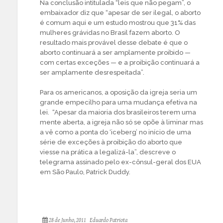
Na conclusão intitulada “leis que não pegam”, o
embaixador diz que “apesar de ser ilegal, o aborto
é comum aqui e um estudo mostrou que 31% das
mulheres grávidas no Brasil fazem aborto. O
resultado mais provável desse debate é que o
aborto continuará a ser amplamente proibido —
com certas exceções — e a proibição continuará a
ser amplamente desrespeitada”.
Para os americanos, a oposição da igreja seria um
grande empecilho para uma mudança efetiva na
lei. “Apesar da maioria dos brasileiros terem uma
mente aberta, a igreja não só se opõe à liminar mas
a vê como a ponta do ‘iceberg’ no início de uma
série de exceções à proibição do aborto que
viesse na prática a legalizá-la”, descreve o
telegrama assinado pelo ex-cônsul-geral dos EUA
em São Paulo, Patrick Duddy.
28 de Junho, 2011
Eduardo Patriota