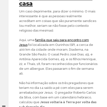
casa
Um caso deprimente, para dizer o mínimo. O mais
interessante é que as pessoas realmente
acreditam em coisas que são puramente sandices
(ou melhor, seriam se não fosse pelo contexto
religioso das mesmas).
Aqui, uma
família que saiu para encontro com
Jesus
foi localizada em Ourinhos (SP), a cerca de
400 km da cidade onde moram, Diadema, na
Grande São Paulo. O casal Pedro José Dias, 49, e
Antônia Aparecida Gomes, 49, e os filhos Henrique,
22, e Thais, 18, foram reconhecidos por funcionários
de um albergue. Eles passaram o fim de semana
ali.
Não há informação sobre os três pregadores que
teriam no dia 14 saído a pé com eles para serem
arrebatados por Jesus. O pregador Roberto Carlos
da Silva, com base em um calendário hebraico,
calculou que
Jesus voltaria à Terra por volta das
14h daquele dia
.