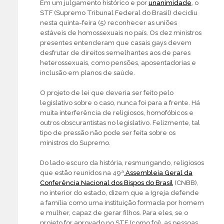
Em um julgamento histórico e por
unanimidade
, o
STF (Supremo Tribunal Federal do Brasil) decidiu
nesta quinta-feira (5) reconhecer as uniões
estáveis de homossexuais no país. Os dez ministros
presentes entenderam que casais gays devem
desfrutar de direitos semelhantes aos de pares
heterossexuais, como pensões, aposentadorias e
inclusão em planos de saúde.
O projeto de lei que deveria ser feito pelo
legislativo sobre o caso, nunca foi para a frente. Há
muita interferência de religiosos, homofóbicos e
outros obscurantistas no legislativo. Felizmente, tal
tipo de pressão não pode ser feita sobre os
ministros do Supremo.
Do lado escuro da história, resmungando, religiosos
que estão reunidos na 49ª
Assembleia Geral da
Conferência Nacional dos Bispos do Brasil
(CNBB),
no interior do estado, dizem que a Igreja defende
a família como uma instituição formada por homem
e mulher, capaz de gerar filhos. Para eles, se o
projeto for aprovado no STF (como foi), as pessoas