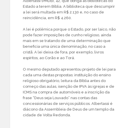
Albertassi (PMDB), 42, que obriga as bibliotecas do
Estado a terem Bíblia. A biblioteca que descumprir
a lei será multada em R$ 2.130 e, no caso de
reincidência, em R$ 4.260.
A lei é polêmica porque o Estado, por ser laico, não
pode fazer imposições de cunho religioso, ainda
mais em se tratando de uma determinação que
beneficia uma única denominação, no caso a
cristã. A lei deixa de fora, por exemplo, livros
espíritos, ao Corão e ao Torá.
O mesmo deputado apresentou projeto de lei para
cada uma destas propostas: instituição do ensino
religioso obrigatório, leitura da Bíblia antes do
começo das aulas, isenção de IPVA às igrejas e de
ICMS na compra de automóveis e a inscrição da
frase “Deus seja Louvado” nas contas das
concessionárias de serviços públicos. Albertassi é
diácono da Assembleia de Deus de um templo da
cidade de Volta Redonda.