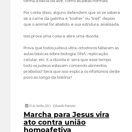
forma à bacia da ave, como as patas normais.
Por conta disso, alguns defendem que só se saberá
se a carne da galinha é “kosher” ou “treif” depois
que o animal for abatido, e sua estrutura, analisada.
Isso prova uma coisa e abre uma dúvida:
Prova que todos judeus ultra-ortodoxos faltaram às
aulas básicas sobre biologia, DNA, replicação
celular, etc. E a dúvida é: será que esse tempo
todo os judeus estavam comendo alimentos
proibidos? Será que isso explica os infortúnios deste
povo ao longo da história?
25 de Junho, 2011
Eduardo Patriota
Marcha para Jesus vira
ato contra união
homoafetiva