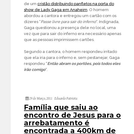
de um
cristão distribuindo panfletos na porta do
show de Lady Gaga em Anaheim
. O homem
abordou a cantora e entregou um cartão com os
dizeres “
Passe livre para sair do inferno
“. Indignada,
Gaga questionou a presença dele no local, uma
vez que para sair do inferno era necessário apenas
que as pessoas imprimissem cartões.
Segundo a cantora, o homem respondeu irritado
que ela iria para o inferno e, sem pestanejar, Gaga
respondeu “
Então abram os portões, pois todos eles
irão comigo
“.
29 de Março, 2011
Eduardo Patriota
Família que saiu ao
encontro de Jesus para o
arrebatamento é
encontrada a 400km de