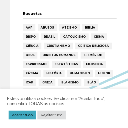
Etiquetas
AAP
ABUSOS
ATEÍSMO
BIBLIA
BISPO
BRASIL
CATOLICISMO
CISMA
CIÊNCIA
CRISTIANISMO
CRÍTICA RELIGIOSA
DEUS
DIREITOS HUMANOS
EFEMÉRIDE
ESPIRITISMO
ESTATÍSTICAS
FILOSOFIA
FÁTIMA
HISTÓRIA
HUMANISMO
HUMOR
ICAR
IGREJA
ISLAMISMO
ISLÃO
JESUS
LAICIDADE
LIBERDADE
Este site utiliza cookies. Se clicar em “Aceitar tudo”,
LIVRE-PENSAMENTO
LIVRO
MILAGRES
consentirá TODAS as cookies.
MORAL
MULHER
NOTÍCIAS
OPINIÃO
Aceitar tudo
Rejeitar tudo
PAPA
PAPAS
PEDOFILIA
POLÍTICA