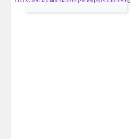
http://avenidadaliberdade.org/index.php?content=165