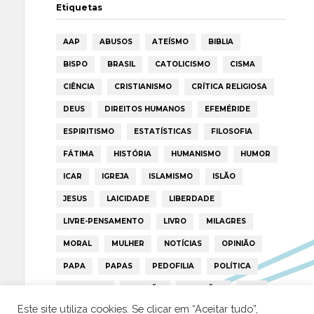
Etiquetas
AAP
ABUSOS
ATEÍSMO
BIBLIA
BISPO
BRASIL
CATOLICISMO
CISMA
CIÊNCIA
CRISTIANISMO
CRÍTICA RELIGIOSA
DEUS
DIREITOS HUMANOS
EFEMÉRIDE
ESPIRITISMO
ESTATÍSTICAS
FILOSOFIA
FÁTIMA
HISTÓRIA
HUMANISMO
HUMOR
ICAR
IGREJA
ISLAMISMO
ISLÃO
JESUS
LAICIDADE
LIBERDADE
LIVRE-PENSAMENTO
LIVRO
MILAGRES
MORAL
MULHER
NOTÍCIAS
OPINIÃO
PAPA
PAPAS
PEDOFILIA
POLÍTICA
PORTUGAL
RELIGIÃO
RELIGIÕES
RTP
Este site utiliza cookies. Se clicar em “Aceitar tudo”,
TRUMP
VATICANO