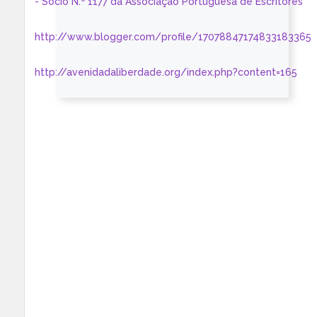
- Sócio N.º 1177 da Associação Portuguesa de Escritores
http://www.blogger.com/profile/17078847174833183365
http://avenidadaliberdade.org/index.php?content=165