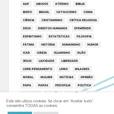
AAP
ABUSOS
ATEÍSMO
BIBLIA
BISPO
BRASIL
CATOLICISMO
CISMA
CIÊNCIA
CRISTIANISMO
CRÍTICA RELIGIOSA
DEUS
DIREITOS HUMANOS
EFEMÉRIDE
ESPIRITISMO
ESTATÍSTICAS
FILOSOFIA
FÁTIMA
HISTÓRIA
HUMANISMO
HUMOR
ICAR
IGREJA
ISLAMISMO
ISLÃO
JESUS
LAICIDADE
LIBERDADE
LIVRE-PENSAMENTO
LIVRO
MILAGRES
MORAL
MULHER
NOTÍCIAS
OPINIÃO
PAPA
PAPAS
PEDOFILIA
POLÍTICA
PORTUGAL
RELIGIÃO
RELIGIÕES
RTP
Este site utiliza cookies. Se clicar em “Aceitar tudo”,
TRUMP
VATICANO
consentirá TODAS as cookies.