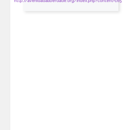
http://avenidadaliberdade.org/index.php?content=165