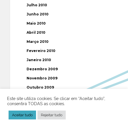
Julho 2010
Junho 2010
Maio 2010
Abril 2010
Março 2010
Fevereiro 2010
Janeiro 2010
Dezembro 2009
Novembro 2009
Outubro 2009
Setembro 2009
Este site utiliza cookies. Se clicar em “Aceitar tudo”,
consentirá TODAS as cookies.
Agosto 2009
Julho 2009
Aceitar tudo
Rejeitar tudo
Junho 2009