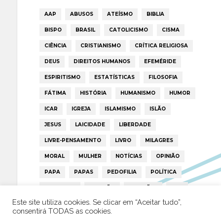
AAP
ABUSOS
ATEÍSMO
BIBLIA
BISPO
BRASIL
CATOLICISMO
CISMA
CIÊNCIA
CRISTIANISMO
CRÍTICA RELIGIOSA
DEUS
DIREITOS HUMANOS
EFEMÉRIDE
ESPIRITISMO
ESTATÍSTICAS
FILOSOFIA
FÁTIMA
HISTÓRIA
HUMANISMO
HUMOR
ICAR
IGREJA
ISLAMISMO
ISLÃO
JESUS
LAICIDADE
LIBERDADE
LIVRE-PENSAMENTO
LIVRO
MILAGRES
MORAL
MULHER
NOTÍCIAS
OPINIÃO
PAPA
PAPAS
PEDOFILIA
POLÍTICA
PORTUGAL
RELIGIÃO
RELIGIÕES
RTP
Este site utiliza cookies. Se clicar em “Aceitar tudo”,
TRUMP
VATICANO
consentirá TODAS as cookies.