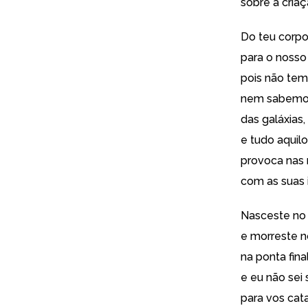
sobre a cria
Do teu corpo
para o nosso
pois não tem
nem sabemos
das galáxias
e tudo aquilo
provoca nas
com as suas 
Nasceste no 
e morreste n
na ponta fina
e eu não sei 
para vos cat