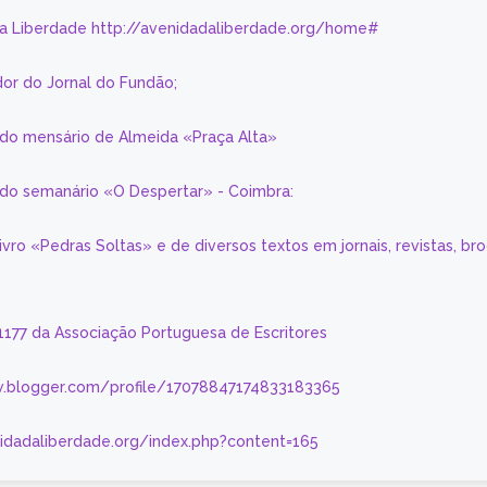
da Liberdade http://avenidadaliberdade.org/home#
or do Jornal do Fundão;
 do mensário de Almeida «Praça Alta»
a do semanário «O Despertar» - Coimbra:
livro «Pedras Soltas» e de diversos textos em jornais, revistas, br
 1177 da Associação Portuguesa de Escritores
.blogger.com/profile/17078847174833183365
nidadaliberdade.org/index.php?content=165