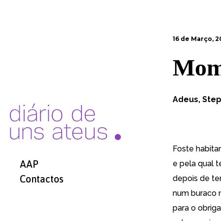
16 de Março, 2
Mome
Adeus, Ste
Foste habitar
AAP
e pela qual t
Contactos
depois de te
num buraco n
para o obriga