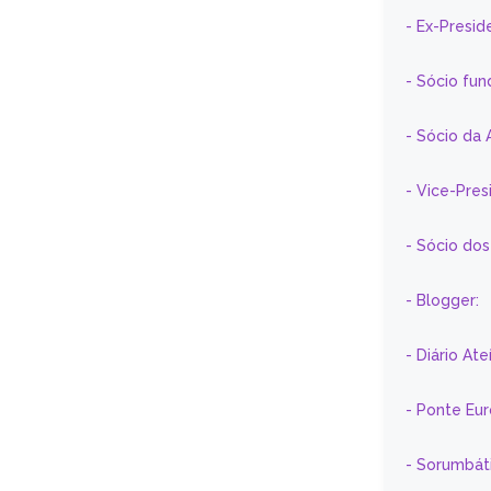
- Ex-Presid
- Sócio fun
- Sócio da 
- Vice-Pre
- Sócio do
- Blogger:
- Diário At
- Ponte Eu
- Sorumbát