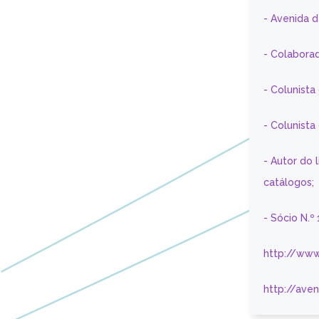
- Avenida 
- Colaborad
- Colunista
- Colunist
- Autor do 
catálogos;
- Sócio N.º
http://www
http://ave