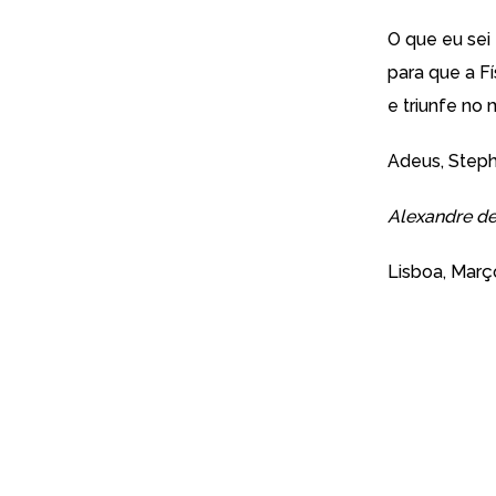
O que eu sei
para que a Fí
e triunfe no 
Adeus, Step
Alexandre de
Lisboa, Març