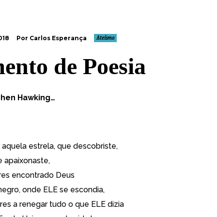
018
Por Carlos Esperança
Ateísmo
nto de Poesia
phen Hawking…
 aquela estrela, que descobriste,
e apaixonaste,
res encontrado Deus
egro, onde ELE se escondia,
res a renegar tudo o que ELE dizia