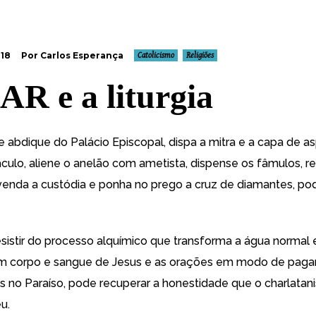
018
Por Carlos Esperança
Catolicismo
Religiões
AR e a liturgia
 abdique do Palácio Episcopal, dispa a mitra e a capa de a
culo, aliene o anelão com ametista, dispense os fâmulos, r
venda a custódia e ponha no prego a cruz de diamantes, po
esistir do processo alquímico que transforma a água normal
m corpo e sangue de Jesus e as orações em modo de pag
 no Paraíso, pode recuperar a honestidade que o charlata
u.