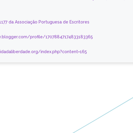
 1177 da Associação Portuguesa de Escritores
.blogger.com/profile/17078847174833183365
nidadaliberdade.org/index.php?content=165