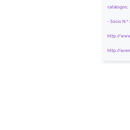
catálogos;
- Sócio N.º
http://www
http://ave