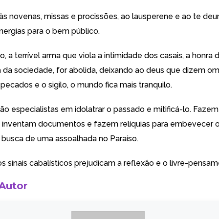
 às novenas, missas e procissões, ao lausperene e ao te de
energias para o bem público.
o, a terrível arma que viola a intimidade dos casais, a honra 
a da sociedade, for abolida, deixando ao deus que dizem om
ecados e o sigilo, o mundo fica mais tranquilo.
são especialistas em idolatrar o passado e mitificá-lo. Faze
s, inventam documentos e fazem relíquias para embevecer 
 busca de uma assoalhada no Paraíso.
s sinais cabalísticos prejudicam a reflexão e o livre-pensam
 Autor