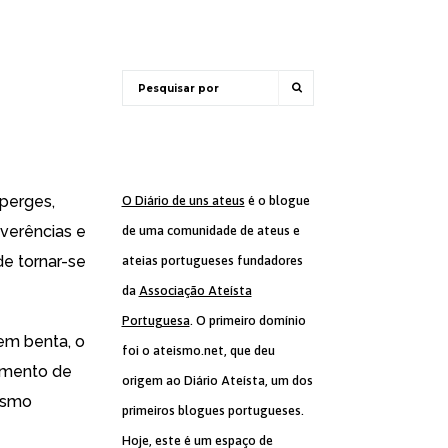
sperges,
O Diário de uns ateus
é o blogue
everências e
de uma comunidade de ateus e
de tornar-se
ateias portugueses fundadores
da
Associação Ateísta
Portuguesa
. O primeiro domínio
 em benta, o
foi o ateismo.net, que deu
amento de
origem ao Diário Ateísta, um dos
nismo
primeiros blogues portugueses.
Hoje, este é um espaço de