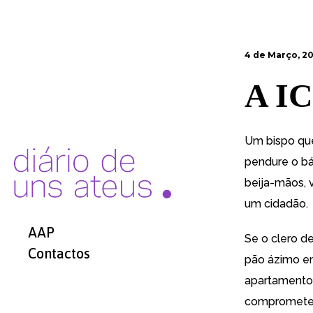
4 de Março, 2
A IC
Um bispo que
pendure o bá
beija-mãos, 
um cidadão.
AAP
Se o clero d
Contactos
pão ázimo e
apartamentos
compromete