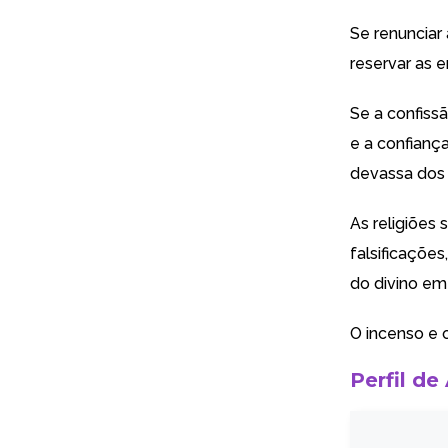
Se renunciar
reservar as 
Se a confissã
e a confianç
devassa dos p
As religiões 
falsificaçõe
do divino em
O incenso e o
Perfil de