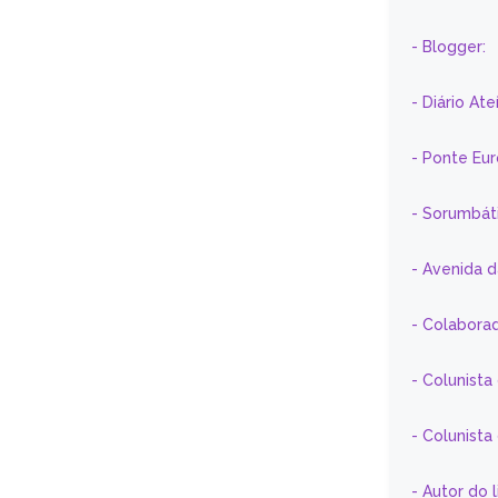
- Blogger:
- Diário At
- Ponte Eu
- Sorumbát
- Avenida 
- Colaborad
- Colunista
- Colunist
- Autor do 