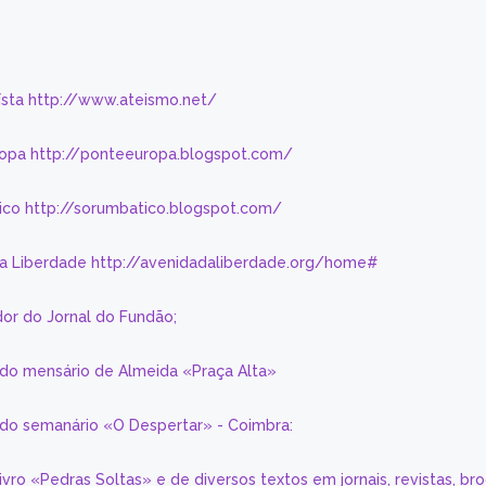
eísta http://www.ateismo.net/
ropa http://ponteeuropa.blogspot.com/
ico http://sorumbatico.blogspot.com/
da Liberdade http://avenidadaliberdade.org/home#
or do Jornal do Fundão;
 do mensário de Almeida «Praça Alta»
a do semanário «O Despertar» - Coimbra:
livro «Pedras Soltas» e de diversos textos em jornais, revistas, br