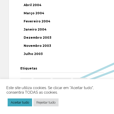
Abril 2004
Março 2004
Fevereiro 2004
Janeiro 2004
Dezembro 2003
Novembro 2003
Julho 2003
Etiquetas
AAP
ABUSOS
ATEÍSMO
BIBLIA
Este site utiliza cookies. Se clicar em “Aceitar tudo”,
BISPO
BRASIL
CATOLICISMO
CISMA
consentirá TODAS as cookies.
CIÊNCIA
CRISTIANISMO
CRÍTICA RELIGIOSA
Aceitar tudo
Rejeitar tudo
DEUS
DIREITOS HUMANOS
EFEMÉRIDE
ESPIRITISMO
ESTATÍSTICAS
FILOSOFIA