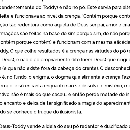
pendentemente do Toddy) e não no pó. Este servia para alte
 leite e funcionava ao nível da crença. “Contém porque c
ção tão redentora como aquela de Deus ser pai, amor e cri
afirmações são feitas na base do sim porque sim, do não por
(contém porque contém) e funcionam com a mesma eficáci
ddy. O que colhe resultados é a crença nas virtudes do pó (
e Deus), e não o pó propriamente dito (nem Deus) que ning
(e que não existe fora da cabeça do crente). O desconhe
 é, no fundo, o enigma, o dogma que alimenta a crença fa
tempo, e só encanta enquanto não se dissolve o mistério, m
ritivo não é mais do que cacau… e então perde metade do in
 encanto e deixa de ter significado a magia do aparecimen
o se conhece o truque do ilusionista.
Deus-Toddy vende a ideia do seu pó redentor e dulcificado 