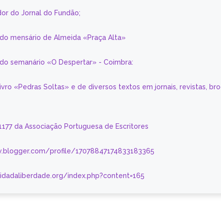
or do Jornal do Fundão;
 do mensário de Almeida «Praça Alta»
a do semanário «O Despertar» - Coimbra:
livro «Pedras Soltas» e de diversos textos em jornais, revistas, br
 1177 da Associação Portuguesa de Escritores
.blogger.com/profile/17078847174833183365
nidadaliberdade.org/index.php?content=165