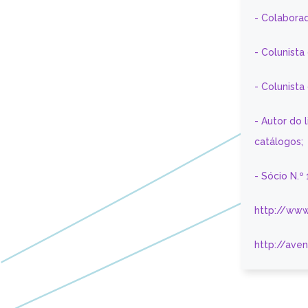
- Colaborad
- Colunista
- Colunist
- Autor do 
catálogos;
- Sócio N.º
http://www
http://ave