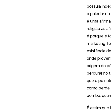
possuía inde
o paladar do
é uma afirma
religião as 
é porque é 
marketing To
existência d
onde provém 
origem do pó
perdurar no 
que o pó nut
como perde o
pomba, quand
É assim que 