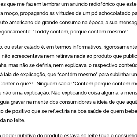
ões que me fazem lembrar um anúncio radiofónico que est
a moço, propagando as virtudes de um pó achocolatado par
roduto americano de grande consumo na época, a sua mens
tegoricamente: “Toddy contém, porque contém mesmo!”
sto, ou estar calado é, em termos informativos, rigorosamen
e não acrescentava nem retirava nada ao produto que publici
nha, mas não se definia, nem explicava, o respectivo conte
, à laia de explicação, que “contém mesmo” para sublinhar 
 Conter o quê?!… Ninguém sabia! “Contém porque contém m
e não uma explicação. Não explicando coisa alguma, a me
uia gravar na mente dos consumidores a ideia de que aquil
go de positivo que se reflectiria na boa saúde de quem beb
da no leite.
 poder nutritivo do produto estava no leite (que o consumid