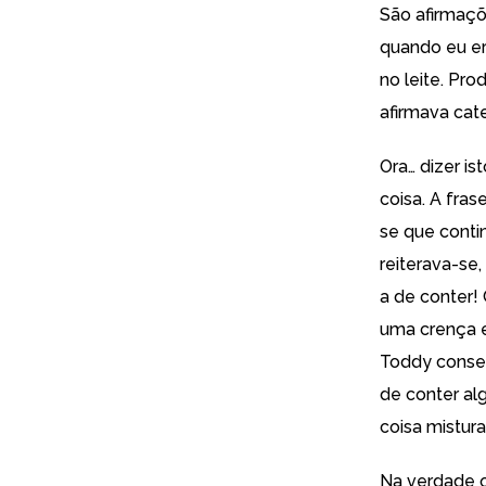
São afirmaç
quando eu er
no leite. P
afirmava ca
Ora… dizer i
coisa. A fras
se que conti
reiterava-se
a de conter!
uma crença 
Toddy conseg
de conter al
coisa mistura
Na verdade o