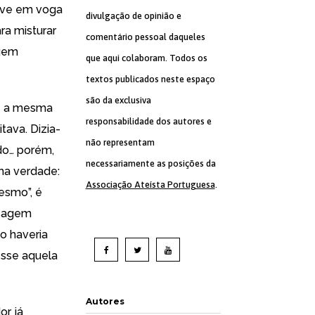
eve em voga
divulgação de opinião e
a misturar
comentário pessoal daqueles
agem
que aqui colaboram. Todos os
textos publicados neste espaço
são da exclusiva
te a mesma
responsabilidade dos autores e
tava. Dizia-
não representam
údo… porém,
necessariamente as posições da
uma verdade:
Associação Ateísta Portuguesa
.
esmo”, é
nsagem
o haveria
esse aquela
Autores
or já