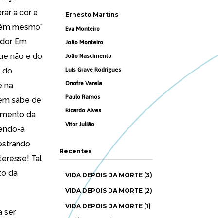
rar a cor e
Ernesto Martins
ontém mesmo”
Eva Monteiro
ador. Em
João Monteiro
que não e do
João Nascimento
a do
Luís Grave Rodrigues
Onofre Varela
e na
Paulo Ramos
uém sabe de
Ricardo Alves
cimento da
Vítor Julião
zendo-a
ostrando
Recentes
teresse! Tal
to da
VIDA DEPOIS DA MORTE (3)
VIDA DEPOIS DA MORTE (2)
VIDA DEPOIS DA MORTE (1)
a ser