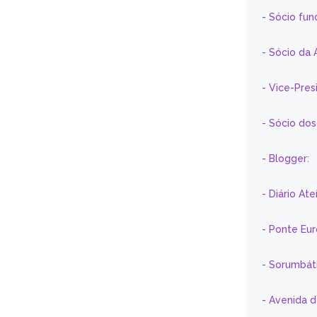
- Sócio fun
- Sócio da 
- Vice-Pre
- Sócio do
- Blogger:
- Diário At
- Ponte Eu
- Sorumbát
- Avenida 