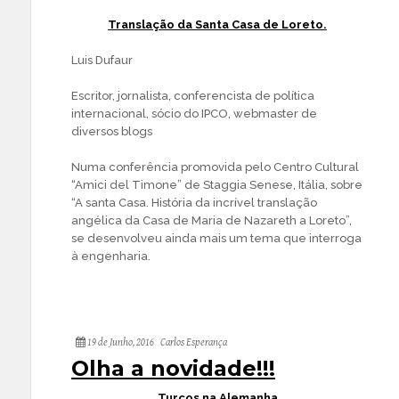
Translação da Santa Casa de Loreto.
Luis Dufaur
Escritor, jornalista, conferencista de política
internacional, sócio do IPCO, webmaster de
diversos blogs
Numa conferência promovida pelo Centro Cultural
“Amici del Timone” de Staggia Senese, Itália, sobre
“A santa Casa. História da incrível translação
angélica da Casa de Maria de Nazareth a Loreto”,
se desenvolveu ainda mais um tema que interroga
à engenharia.
19 de Junho, 2016
Carlos Esperança
Olha a novidade!!!
Turcos na Alemanha