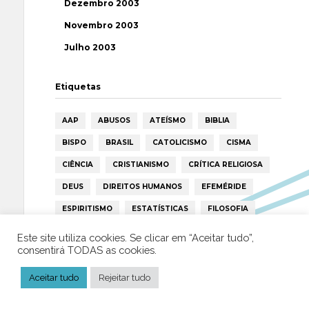
Dezembro 2003
Novembro 2003
Julho 2003
Etiquetas
AAP
ABUSOS
ATEÍSMO
BIBLIA
BISPO
BRASIL
CATOLICISMO
CISMA
CIÊNCIA
CRISTIANISMO
CRÍTICA RELIGIOSA
DEUS
DIREITOS HUMANOS
EFEMÉRIDE
ESPIRITISMO
ESTATÍSTICAS
FILOSOFIA
FÁTIMA
HISTÓRIA
HUMANISMO
HUMOR
Este site utiliza cookies. Se clicar em “Aceitar tudo”,
consentirá TODAS as cookies.
ICAR
IGREJA
ISLAMISMO
ISLÃO
JESUS
LAICIDADE
LIBERDADE
Aceitar tudo
Rejeitar tudo
LIVRE-PENSAMENTO
LIVRO
MILAGRES