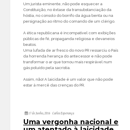
Um jurista eminente, não pode esquecer a
Constituição, no êxtase da transubstanciação da
hóstia, no consolo do borrifo da água benta ou na
persignação ao ritmo do comando de um clérigo.
A ética republicana é incompatível com exibições
públicas de fé, propaganda religiosa e devaneios
beatos.
Uma lufada de ar fresco do novo PR ressarciu o País
da horrenda herança do antecessor e não pode
transformar o ar que tornou mais respirável num
gás poluído pela sacristia.
Assim, não! A laicidade é um valor que não pode
estar à mercê das crenças do PR.
17 de Junho, 2016
Carlos Esperança
Uma vergonha nacional e
um atentado à laicidade