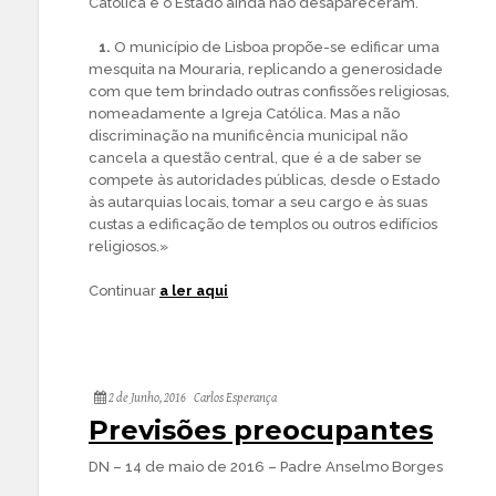
Católica e o Estado ainda não desapareceram.
1.
O município de Lisboa propõe-se edificar uma
mesquita na Mouraria, replicando a generosidade
com que tem brindado outras confissões religiosas,
nomeadamente a Igreja Católica. Mas a não
discriminação na munificência municipal não
cancela a questão central, que é a de saber se
compete às autoridades públicas, desde o Estado
às autarquias locais, tomar a seu cargo e às suas
custas a edificação de templos ou outros edifícios
religiosos.»
Continuar
a ler aqui
2 de Junho, 2016
Carlos Esperança
Previsões preocupantes
DN – 14 de maio de 2016 – Padre Anselmo Borges