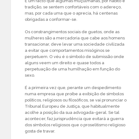
É um facto que algumas muçulmanas, por hábito e
tradição, se sentem confortáveis com o adereço,
mas, por cada uma que o aprecia, há centenas
obrigadas a conformar-se.
Os constrangimentos sociais de guetos, onde as
mulheres são a mercadoria que cabe aos homens
transacionar, deve levar uma sociedade civilizada
a evitar que comportamentos misóginos se
perpetuem. O véu é o símbolo de submissão onde
alguns veem um direito e quase todos a
perpetuação de uma humilhação em função do
sexo.
É a primeira vez que, perante um despedimento
numa empresa que proíbe a exibição de símbolos
políticos, religiosos ou filosóficos, se vai pronunciar o
Tribunal Europeu de Justiça, que habitualmente
acolhe a posição da sua advogada-geral. Se tal
acontecer, faz jurisprudência que evitará a guerra
dos símbolos religiosos que o proselitismo religioso
gosta de travar.