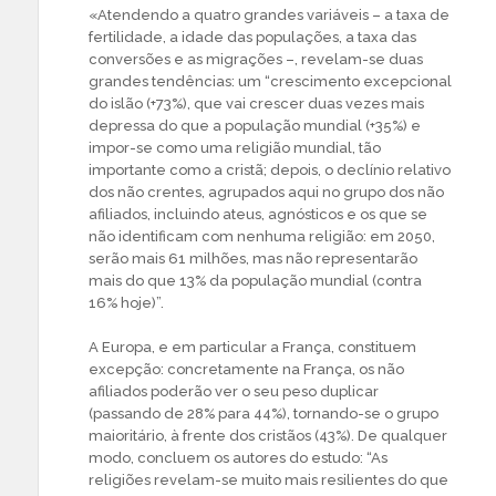
«Atendendo a quatro grandes variáveis – a taxa de
fertilidade, a idade das populações, a taxa das
conversões e as migrações –, revelam-se duas
grandes tendências: um “crescimento excepcional
do islão (+73%), que vai crescer duas vezes mais
depressa do que a população mundial (+35%) e
impor-se como uma religião mundial, tão
importante como a cristã; depois, o declínio relativo
dos não crentes, agrupados aqui no grupo dos não
afiliados, incluindo ateus, agnósticos e os que se
não identificam com nenhuma religião: em 2050,
serão mais 61 milhões, mas não representarão
mais do que 13% da população mundial (contra
16% hoje)”.
A Europa, e em particular a França, constituem
excepção: concretamente na França, os não
afiliados poderão ver o seu peso duplicar
(passando de 28% para 44%), tornando-se o grupo
maioritário, à frente dos cristãos (43%). De qualquer
modo, concluem os autores do estudo: “As
religiões revelam-se muito mais resilientes do que