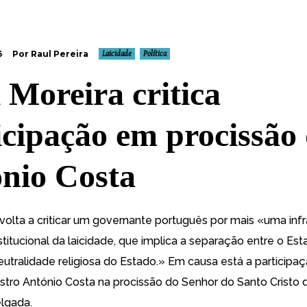
6
Por Raul Pereira
Laicidade
Política
l Moreira critica
icipação em procissão
nio Costa
 volta a criticar um governante português por mais «
uma inf
stitucional da laicidade, que implica a separação entre o Est
neutralidade religiosa do Estado.
» Em causa está a participa
istro António Costa na procissão do Senhor do Santo Cristo d
lgada.